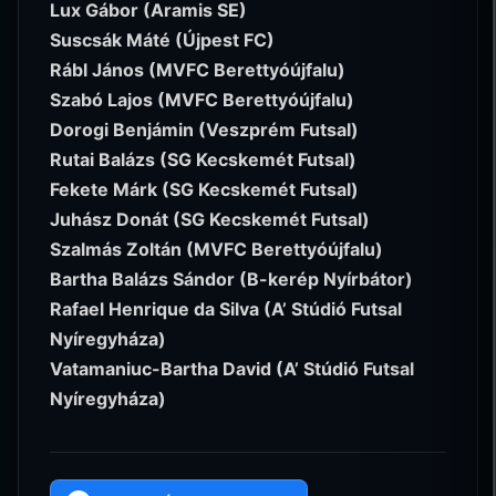
Lux Gábor (Aramis SE)
Suscsák Máté (Újpest FC)
Rábl János (MVFC Berettyóújfalu)
Szabó Lajos (MVFC Berettyóújfalu)
Dorogi Benjámin (Veszprém Futsal)
Rutai Balázs (SG Kecskemét Futsal)
Fekete Márk (SG Kecskemét Futsal)
Juhász Donát (SG Kecskemét Futsal)
Szalmás Zoltán (MVFC Berettyóújfalu)
Bartha Balázs Sándor (B-kerép Nyírbátor)
Rafael Henrique da Silva (A’ Stúdió Futsal
Nyíregyháza)
Vatamaniuc-Bartha David (A’ Stúdió Futsal
Nyíregyháza)