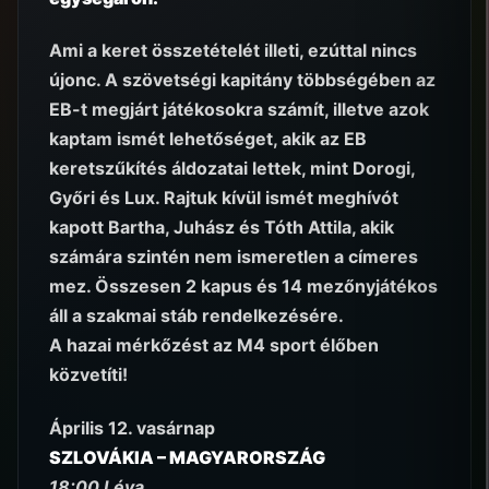
Ami a keret összetételét illeti, ezúttal nincs
újonc. A szövetségi kapitány többségében az
EB-t megjárt játékosokra számít, illetve azok
kaptam ismét lehetőséget, akik az EB
keretszűkítés áldozatai lettek, mint Dorogi,
Győri és Lux. Rajtuk kívül ismét meghívót
kapott Bartha, Juhász és Tóth Attila, akik
számára szintén nem ismeretlen a címeres
mez. Összesen 2 kapus és 14 mezőnyjátékos
áll a szakmai stáb rendelkezésére.
A hazai mérkőzést az M4 sport élőben
közvetíti!
Április 12. vasárnap
SZLOVÁKIA – MAGYARORSZÁG
18:00 Léva