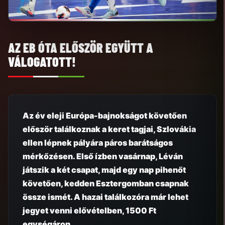
AZ EB ÓTA ELŐSZÖR EGYÜTT A
VÁLOGATOTT!
Az év eleji Európa-bajnokságot követően
először találkoznak a keret tagjai, Szlovákia
ellen lépnek pályára páros barátságos
mérkőzésen. Első ízben vasárnap, Léván
játszik a két csapat, majd egy nap pihenőt
követően, kedden Esztergomban csapnak
össze ismét. A hazai találkozóra
már lehet
jegyet venni elővételben
, 1500 Ft
egységáron.