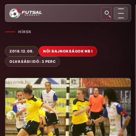
HÍREK
2018.12.09.
NŐI BAJNOKSÁGOK NB I
OLVASÁSI IDŐ: 3 PERC