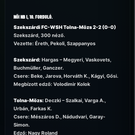
NŐI NB I, 10. FORDULÓ.
Szekszárdi FC-WSH Tolna-Mözs 2-2 (0-0)
Szekszárd, 300 néző.
Vezette: Éreth, Pekoli, Szappanyos
Szekszárd:
Hargas – Megyeri, Vaskovets,
Buchmüller, Ganczer.
Csere: Beke, Jarova, Horváth K., Kágyi, Gősi.
Megbízott edző: Volodimir Kolok
Tolna-Mözs:
Deczki – Szalkai, Varga A.,
Urbán, Farkas K.
Csere: Mészáros D., Nádudvari, Garay-
Simon.
Edző: Nagy Roland