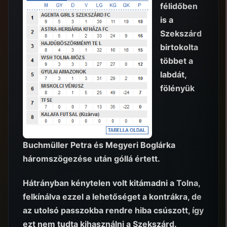
félidőben
is a
Szekszárd
birtokolta
többet a
labdát,
fölényük
Buchmüller Petra és Megyeri Boglárka
háromszögezése után góllá értett.
Hátrányban kénytelen volt kitámadni a Tolna,
felkínálva ezzel a lehetőséget a kontrákra, de
az utolsó passzokba rendre hiba csúszott, így
ezt nem tudta kihasználni a Szekszárd.