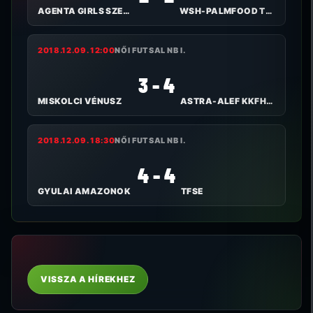
AGENTA GIRLS SZEKSZÁRD FC
WSH-PALMFOOD TOLNA-MÖZS
2018.12.09. 12:00
NŐI FUTSAL NB I.
3 - 4
MISKOLCI VÉNUSZ
ASTRA-ALEF KKFHÁZI BULLS
2018.12.09. 18:30
NŐI FUTSAL NB I.
4 - 4
GYULAI AMAZONOK
TFSE
VISSZA A HÍREKHEZ