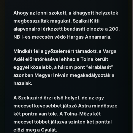
Ahogy az lenni szokott, a kihagyott helyzetek
megbosszulták magukat, Szalkai Kitti
alapvonalról érkezett beadását elnézte a 200.
NB I-es meccsén védő Hargas Annamária.
Mindkét fél a győzelemért támadott, s Varga
Adél előretörésével ehhez a Tolna került
eggyel közelebb, a három pont “elrablását”
azonban Megyeri révén megakadályozták a
hazaiak.
A Szekszárd őrzi első helyét, de az egy
meccsel kevesebbet játszó Astra mindössze
két pontra van tőle. A Tolna-Mözs két
meccsel többet játszva szintén két ponttal
előzi meg a Gyulát.