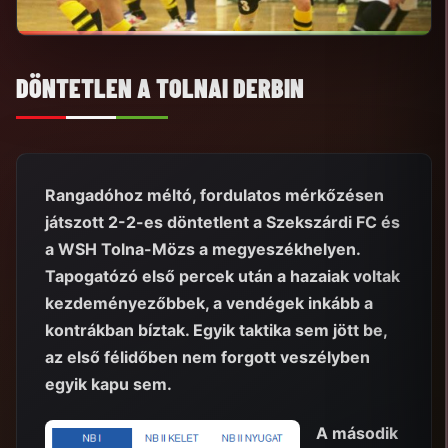
DÖNTETLEN A TOLNAI DERBIN
Rangadóhoz méltó, fordulatos mérkőzésen
játszott 2-2-es döntetlent a Szekszárdi FC és
a WSH Tolna-Mözs a megyeszékhelyen.
Tapogatózó első percek után a hazaiak voltak
kezdeményezőbbek, a vendégek inkább a
kontrákban bíztak. Egyik taktika sem jött be,
az első félidőben nem forgott veszélyben
egyik kapu sem.
A második