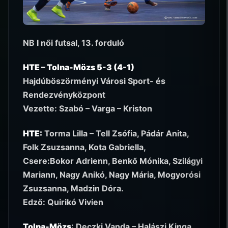
NB I női futsal, 13. forduló
HTE – Tolna-Mözs 5-3 (4-1)
Hajdúböszörményi Városi Sport- és
Rendezvényközpont
Vezette: Szabó – Varga – Kriston
HTE:
Torma Lilla – Tell Zsófia, Pádár Anita,
Folk Zsuzsanna, Kota Gabriella,
Csere:Bokor Adrienn, Benkő Mónika, Szilágyi
Mariann, Nagy Anikó, Nagy Mária, Mogyorósi
Zsuzsanna, Madzin Dóra.
Edző: Quirikó Vivien
Tolna-Mözs
: Deczki Vanda – Halászi Kinga,