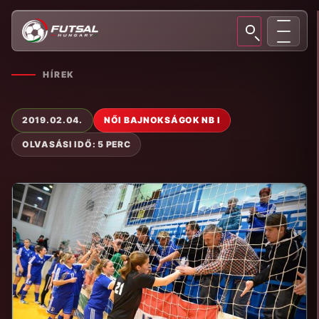
HÍREK
2019.02.04.
NŐI BAJNOKSÁGOK NB I
OLVASÁSI IDŐ: 5 PERC