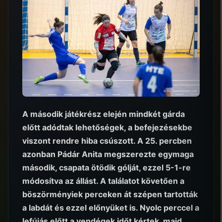
A második játékrész elején mindkét gárda
előtt adódtak lehetőségek, a befejezésekbe
viszont rendre hiba csúszott. A 25. percben
azonban Pádár Anita megszerezte egymaga
második, csapata ötödik gólját, ezzel 5-1-re
módosítva az állást. A találatot követően a
böszörményiek perceken át szépen tartották
a labdát és ezzel előnyüket is. Nyolc perccel a
lefújás előtt a vendégek időt kértek, majd