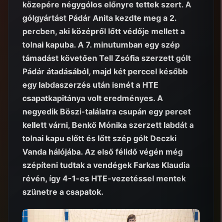
közepére négygólos előnyre tettek szert. A
gólgyártást Pádár Anita kezdte meg a 2.
percben, aki középről lőtt védője mellett a
tolnai kapuba. A 7. minutumban egy szép
támadást követően Tell Zsófia szerzett gólt
Pádár átadásából, majd két perccel később
egy labdaszerzés után ismét a HTE
csapatkapitánya volt eredményes. A
negyedik Böszi-találatra csupán egy percet
kellett várni, Benkő Mónika szerzett labdát a
tolnai kapu előtt és lőtt szép gólt Deczki
Vanda hálójába. Az első félidő végén még
szépíteni tudtak a vendégek Farkas Klaudia
révén, így 4-1-es HTE-vezetéssel mentek
szünetre a csapatok.