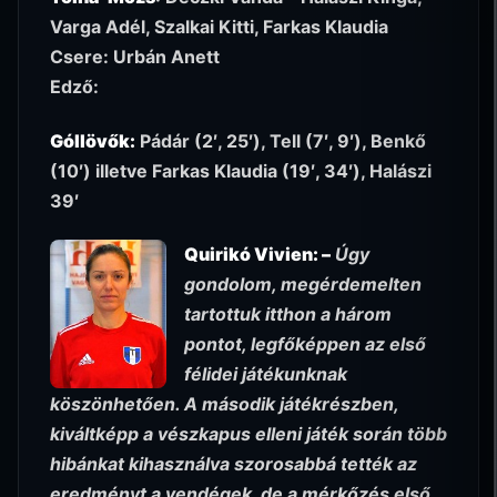
Varga Adél, Szalkai Kitti, Farkas Klaudia
Csere: Urbán Anett
Edző:
Góllövők:
Pádár (2′, 25′), Tell (7′, 9′), Benkő
(10′) illetve Farkas Klaudia (19′, 34′), Halászi
39′
Quirikó Vivien: –
Úgy
gondolom, megérdemelten
tartottuk itthon a három
pontot, legfőképpen az első
félidei játékunknak
köszönhetően. A második játékrészben,
kiváltképp a vészkapus elleni játék során több
hibánkat kihasználva szorosabbá tették az
eredményt a vendégek, de a mérkőzés első