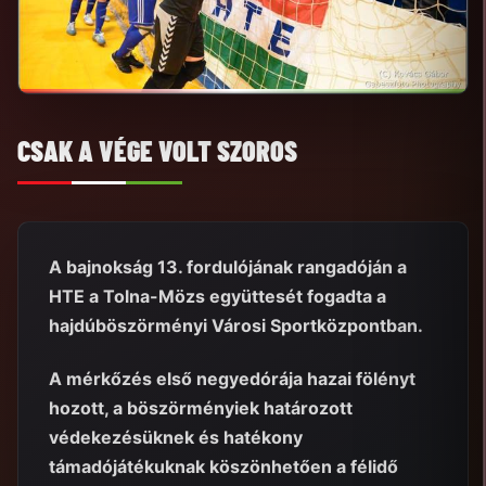
CSAK A VÉGE VOLT SZOROS
A bajnokság 13. fordulójának rangadóján a
HTE a Tolna-Mözs együttesét fogadta a
hajdúböszörményi Városi Sportközpontban.
A mérkőzés első negyedórája hazai fölényt
hozott, a böszörményiek határozott
védekezésüknek és hatékony
támadójátékuknak köszönhetően a félidő