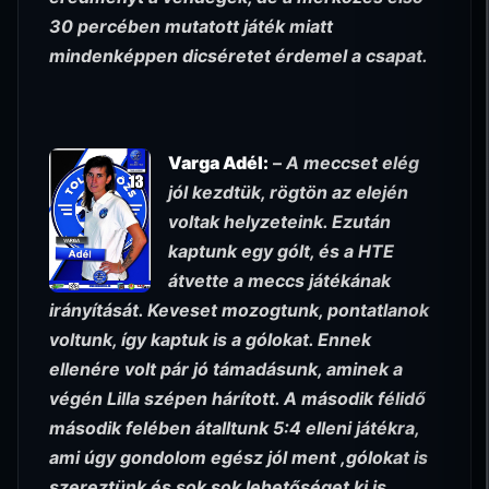
30 percében mutatott játék miatt
mindenképpen dicséretet érdemel a csapat.
Varga Adél:
–
A meccset elég
jól kezdtük, rögtön az elején
voltak helyzeteink. Ezután
kaptunk egy gólt, és a HTE
átvette a meccs játékának
irányítását. Keveset mozogtunk, pontatlanok
voltunk, így kaptuk is a gólokat. Ennek
ellenére volt pár jó támadásunk, aminek a
végén Lilla szépen hárított. A második félidő
második felében átalltunk 5:4 elleni játékra,
ami úgy gondolom egész jól ment ,gólokat is
szereztünk és sok sok lehetőséget ki is