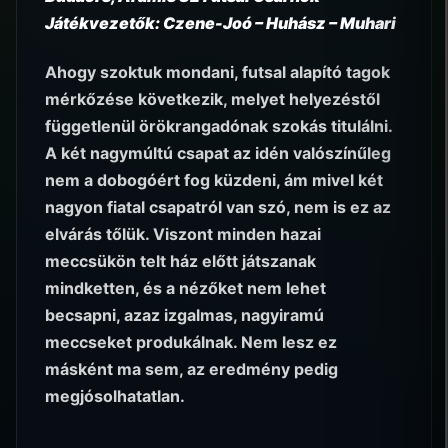
Játékvezetők: Czene-Joó – Huhász – Muhari
Ahogy szoktuk mondani, futsal alapító tagok
mérkőzése következik, melyet helyezéstől
függetlenül örökrangadónak szokás titulálni.
A két nagymúltú csapat az idén valószínűleg
nem a dobogóért fog küzdeni, ám mivel két
nagyon fiatal csapatról van szó, nem is ez az
elvárás tőlük. Viszont minden hazai
meccsükön telt ház előtt játszanak
mindketten, és a nézőket nem lehet
becsapni, azaz izgalmas, nagyiramú
meccseket produkálnak. Nem lesz ez
másként ma sem, az eredmény pedig
megjósolhatatlan.