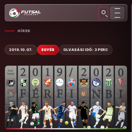
HÍREK
2019.10.07.
EGYÉB
OLVASÁSI IDŐ: 3 PERC