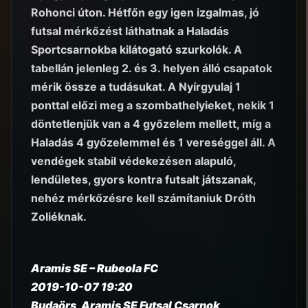
Rohonci úton. Hétfőn egy igen izgalmas, jó
futsal mérkőzést láthatnak a Haladás
Sportcsarnokba kilátogató szurkolók. A
tabellán jelenleg 2. és 3. helyen álló csapatok
mérik össze a tudásukat. A Nyírgyulaj 1
ponttal előzi meg a szombathelyieket, nekik 1
döntetlenjük van a 4 győzelem mellett, míg a
Haladás 4 győzelemmel és 1 vereséggel áll. A
vendégek stabil védekezésen alapuló,
lendületes, gyors kontra futsalt játszanak,
nehéz mérkőzésre kell számítaniuk Dróth
Zoliéknak.
Aramis SE – Rubeola FC
2019-10-07 19:20
Budaörs, Aramis SE Futsal Csarnok