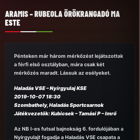
ARAMIS – RUBEOLA ÖRÖKRANGADÓ MA
ESTE
Pénteken már három mérkőzést lejátszottak
a férfi első osztályban, mára csak két
mérkőzés maradt. Lássuk az esélyeket.
Haladás VSE – Nyírgyulaj KSE
2019-10-07 18:30
Szombathely, Haladás Sportcsarnok
Játékvezetők: Kubicsek – Tamási P – Imrő
Az NB I-es futsal bajnokság 6. fordulójában a
Nyírgyulajt fogadja a Haladás VSE csapata a