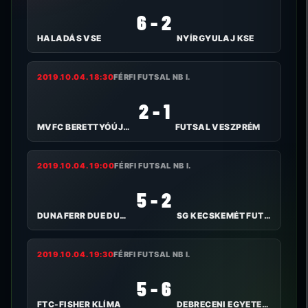
6 - 2
HALADÁS VSE
NYÍRGYULAJ KSE
2019.10.04. 18:30
FÉRFI FUTSAL NB I.
2 - 1
MVFC BERETTYÓÚJFALU
FUTSAL VESZPRÉM
2019.10.04. 19:00
FÉRFI FUTSAL NB I.
5 - 2
DUNAFERR DUE DUTRADE FC
SG KECSKEMÉT FUTSAL
2019.10.04. 19:30
FÉRFI FUTSAL NB I.
5 - 6
FTC-FISHER KLÍMA
DEBRECENI EGYETEMI AC