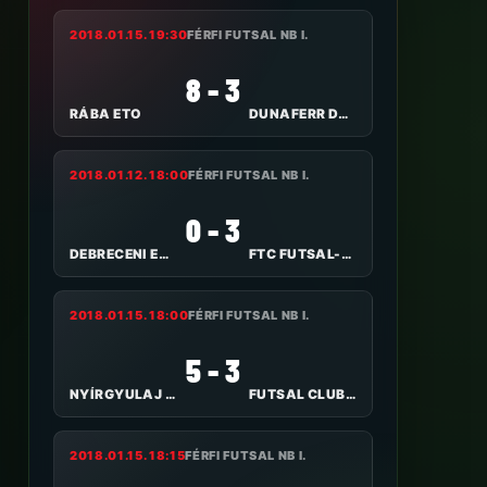
2018.01.15. 19:30
FÉRFI FUTSAL NB I.
8 - 3
RÁBA ETO
DUNAFERR DUE RENALPIN FC
2018.01.12. 18:00
FÉRFI FUTSAL NB I.
0 - 3
DEBRECENI EGYETEMI AC
FTC FUTSAL-FISHER KLÍMA
2018.01.15. 18:00
FÉRFI FUTSAL NB I.
5 - 3
NYÍRGYULAJ KSE
FUTSAL CLUB VESZPRÉM
2018.01.15. 18:15
FÉRFI FUTSAL NB I.