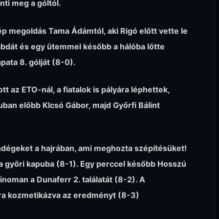
ti meg a góltól.
p megoldás Tama Ádámtól, aki Rigó előtt vette le
abdát és egy ütemmel később a hálóba lőtte
pata 8. gólját (8-0).
 az ETO-nál, a fiatalok is pályára léphettek,
uban előbb Klcsó Gábor, majd Győrfi Bálint
ndégeket a hajrában, ami meghozta szépítésüket!
át a győri kapuba (8-1). Egy perccel később Hosszú
inoman a Dunaferr 2. találatát (8-2). A
-ra kozmetikázva az eredményt (8-3)