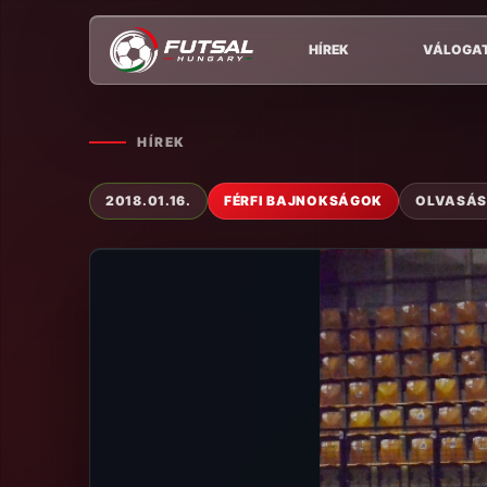
HÍREK
VÁLOGA
HÍREK
2018.01.16.
FÉRFI BAJNOKSÁGOK
OLVASÁSI