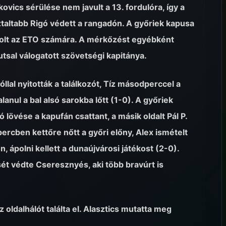
vics sérülése nem javult a 13. fordulóra, így a
ztaltabb Rigó védett a rangadón. A győriek kapusa
el volt az ETO számára. A mérkőzést egyébként
utsal válogatott szövetségi kapitánya.
llal nyitották a találkozót, Tíz másodperccel a
anul a bal alsó sarokba lőtt (1-0). A győriek
lövése a kapufán csattant, a másik oldalt Pál P.
percben kettőre nőtt a győri előny, Alex ismételt
, ápolni kellett a dunaújvárosi játékost (2-0).
t védte Cseresznyés, aki több bravúrt is
oldalhálót találta el. Alasztics mutatta meg