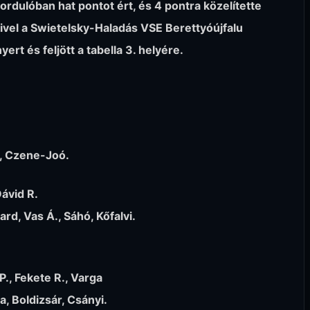
dulóban hat pontot ért, és 4 pontra közelítette
vel a Swietelsky-Haladás VSE Berettyóújfalu
ert és feljött a tabella 3. helyére.
i, Czene-Joó.
Dávid R.
rd, Vas Á., Sáhó, Kőfalvi.
., Fekete R., Varga
, Boldizsár, Csányi.