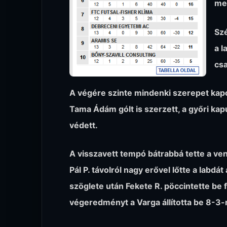
men
Szé
a l
csa
A végére szinte mindenki szerepet kapott
Tama Ádám gólt is szerzett, a győri kap
védett.
A visszavett tempó bátrabbá tette a ve
Pál P. távolról nagy erővel lőtte a labd
szöglete után Fekete R. pöccintette be f
végeredményt a Varga állította be 8-3