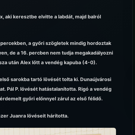
x, aki keresztbe elvitte a labdát, majd balról
ercekben, a győri szögletek mindig hordoztak
en, de a 16. percben nem tudja megakadályozni
ssza után Alex lőtt a vendég kapuba (4-0).
lső sarokba tartó lövését tolta ki. Dunaújvárosi
. Pál P. lövését hatástalanította. Rigó a vendég
demelt győri előnnyel zárul az első félidő.
zer Juanra lövéseit hárította.