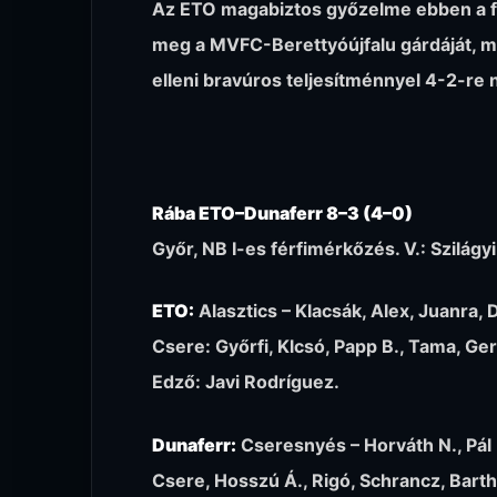
Az ETO magabiztos győzelme ebben a for
meg a MVFC-Berettyóújfalu gárdáját, mi
elleni bravúros teljesítménnyel 4-2-re ny
Rába ETO–Dunaferr 8–3 (4–0)
Győr, NB I-es férfimérkőzés. V.: Szilágy
ETO:
Alasztics – Klacsák, Alex, Juanra, 
Csere: Győrfi, Klcsó, Papp B., Tama, Gera
Edző: Javi Rodríguez.
Dunaferr:
Cseresnyés – Horváth N., Pál P
Csere, Hosszú Á., Rigó, Schrancz, Bartha