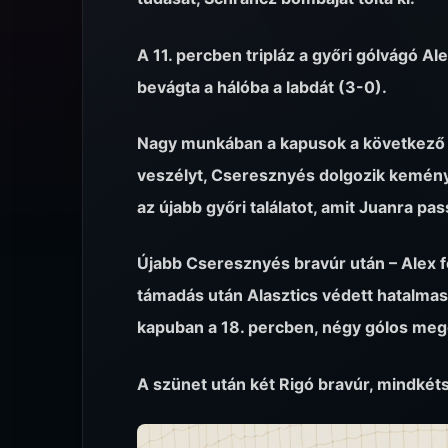
A 11. percben tripláz a győri gólvágó Ale
bevágta a hálóba a labdát (3-0).
Nagy munkában a kapusok a következő p
veszélyt, Cseresznyés dolgozik kemény
az újabb győri találatot, amit Juanra pa
Újabb Cseresznyés bravúr után – Alex fe
támadás után Alasztics védett hatalmasat
kapuban a 18. percben, négy gólos megér
A szünet után két Rigó bravúr, mindkéts