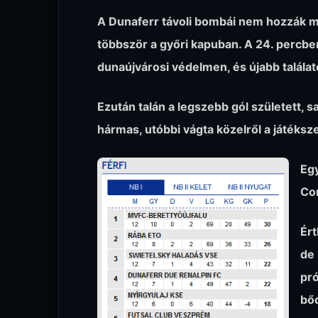
A Dunaferr távoli bombái nem hozzák m
többször a győri kapuban. A 24. percben
dunaújvárosi védelmen, és újabb találat
Ezután talán a legszebb gól született, 
hármas, utóbbi vágta közelről a játéksz
Egy
Con
Ért
de
pró
bőd