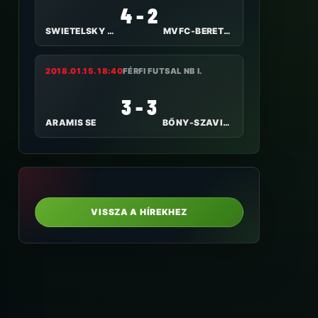
4 - 2
SWIETELSKY HALADÁS VSE
MVFC-BERETTYÓÚJFALU
2018.01.15. 18:40
FÉRFI FUTSAL NB I.
3 - 3
ARAMIS SE
BŐNY-SZAVILL CONSULTING
VISSZA A HÍREKHEZ