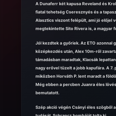
A Dunaferr
két
kapusa Reveland és Kroko
fiatal tehetség Cseresznyés és a tapas
Alasztics viszont felépült, ami jó előj
megtekintette Sito Rivera is, a magyar f
Jól kezdtek a győriek. Az ETO azonnal gó
középkezdés után, Alex 10m-ről zavartal
támadásban maradtak, Klacsák lepattanó 
nagy erővel tüzelt a jobb kapufára. A 7. 
miközben Horváth P. lent maradt a földön
Még ebben a percben Juanra éles lövésé
bemutatott.
Szép akció végén Csányi éles szögből az 
tudását, Schrancz bombáját tolta ki.