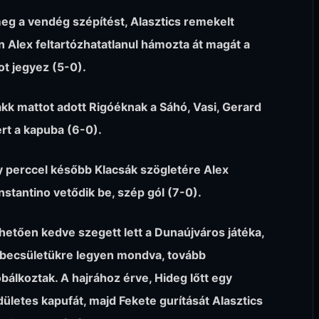
eg a vendég szépítést, Alasztics remekelt
 Alex feltartózhatatlanul hámozta át magát a
ot jegyez (5-0).
sakk mattot adott Rigóéknak a Sáhó, Vasi, Gerard
ert a kapuba (6-0).
 perccel később Klacsák szögletére Alex
stantino vetődik be, szép gól (7-0).
hetően kedve szegett lett a Dunaújváros játéka,
 becsületükre legyen mondva, tovább
bálkoztak. A hajrához érve, Hideg lőtt egy
ületes kapufát, majd Fekete gurítását Alasztics