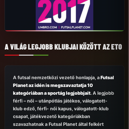
A VILÁG LEGJOBB KLUBJAI KÖZÖTT AZ ETO
A futsal nemzetközi vezető honlapja, a
Futsal
Planet az idén is megszavaztatja 10
kategóriában a sportág legjobbjait
. A legjobb
férfi – női – utánpótlás játékos, válogatott-
klub edző, férfi- női kapus, válogatott-klub
csapat, játékvezető kategóriákban
szavazhatnak a Futsal Planet által felkért