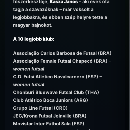
főszerkesztője,
Kasza János
– aki évek óta
tagja a szavazóknak – már voksolt a
legjobbakra, és ebben szép helyre tette a
magyar bajnokot.
A 10 legjobb klub:
Associação Carlos Barbosa de Futsal (BRA)
Associação Female Futsal Chapecó (BRA) –
women futsal
C.D. Futsi Atlético Navalcarnero (ESP) –
women futsal
Chonburi Bluewave Futsal Club (THA)
Club Atlético Boca Juniors (ARG)
Grupo Line Futsal (CRC)
JEC/Krona Futsal Joinville (BRA)
Movistar Inter Fútbol Sala (ESP)