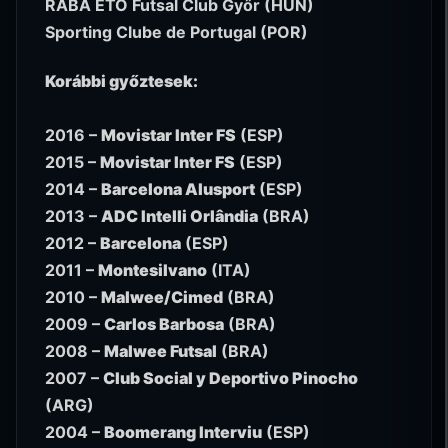
RABA ETO Futsal Club Győr (HUN)
Sporting Clube de Portugal (POR)
Korábbi győztesek:
2016 –
Movistar Inter FS
(ESP)
2015 –
Movistar Inter FS
(ESP)
2014 –
Barcelona Alusport
(ESP)
2013 –
ADC Intelli Orlândia
(BRA)
2012 –
Barcelona
(ESP)
2011 –
Montesilvano
(ITA)
2010 –
Malwee/Cimed
(BRA)
2009 –
Carlos Barbosa
(BRA)
2008 –
Malwee Futsal
(BRA)
2007 –
Club Social y Deportivo Pinocho
(ARG)
2004 –
Boomerang Interviu
(ESP)