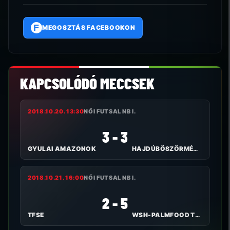
F
MEGOSZTÁS FACEBOOKON
KAPCSOLÓDÓ MECCSEK
2018.10.20. 13:30
NŐI FUTSAL NB I.
3 - 3
GYULAI AMAZONOK
HAJDÚBÖSZÖRMÉNYI TE I.
2018.10.21. 16:00
NŐI FUTSAL NB I.
2 - 5
TFSE
WSH-PALMFOOD TOLNA-MÖZS