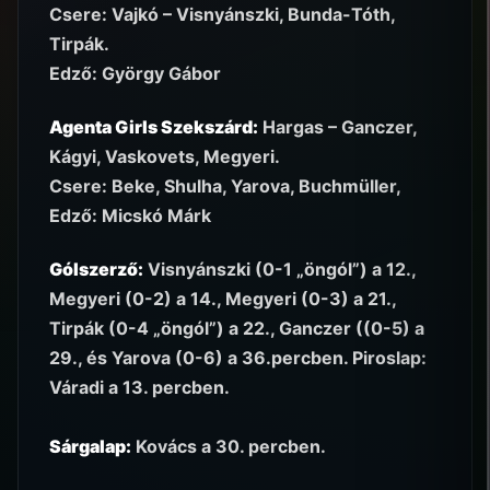
Csere: Vajkó – Visnyánszki, Bunda-Tóth,
Tirpák.
Edző: György Gábor
Agenta Girls Szekszárd:
Hargas – Ganczer,
Kágyi, Vaskovets, Megyeri.
Csere: Beke, Shulha, Yarova, Buchmüller,
Edző: Micskó Márk
Gólszerző:
Visnyánszki (0-1 „öngól”) a 12.,
Megyeri (0-2) a 14., Megyeri (0-3) a 21.,
Tirpák (0-4 „öngól”) a 22., Ganczer ((0-5) a
29., és Yarova (0-6) a 36.percben. Piroslap:
Váradi a 13. percben.
Sárgalap:
Kovács a 30. percben.