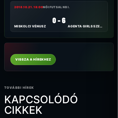
2018.10.21. 18:00
NŐI FUTSAL NB I.
0 - 6
MISKOLCI VÉNUSZ
AGENTA GIRLS SZEKSZÁRD FC
VISSZA A HÍREKHEZ
TOVÁBBI HÍREK
KAPCSOLÓDÓ
CIKKEK