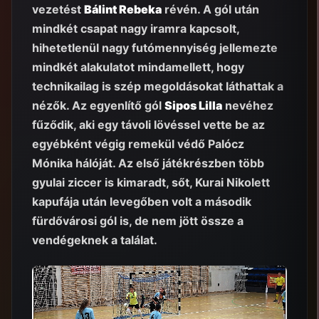
vezetést
Bálint Rebeka
révén. A gól után
mindkét csapat nagy iramra kapcsolt,
hihetetlenül nagy futómennyiség jellemezte
mindkét alakulatot mindamellett, hogy
technikailag is szép megoldásokat láthattak a
nézők. Az egyenlítő gól
Sipos Lilla
nevéhez
fűződik, aki egy távoli lövéssel vette be az
egyébként végig remekül védő Palócz
Mónika hálóját. Az első játékrészben több
gyulai ziccer is kimaradt, sőt, Kurai Nikolett
kapufája után levegőben volt a második
fürdővárosi gól is, de nem jött össze a
vendégeknek a találat.