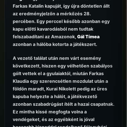
Farkas Katalin kapuját, így újra döntetlen állt
az eredményjelzőn a mérkőzés 28.
percében. Egy perccel később azonban egy
kapu előtti kavarodásból nem tudtak
felszabadítani az Amazonok,
Gál Tímea
azonban a hálóba kotorta a játékszert.
A vezető találat után nem várt esemény
következett, hiszen egy vélhetően szabályos
gólt vettek el a gyulaiaktól, miután Farkas
Klaudia egy szerencsétlen mozdulat után a
földön maradt, Kurai Nikolett pedig az üres
kapuba helyezte a hálót, a játékvezető
azonban szabadrúgást ítélt a hazai csapatnak.
Ez mintha kissé megfogta volna a
vendégeket, és az egyébként is jóval
hosszabb kispaddal rendelkező félegyházi