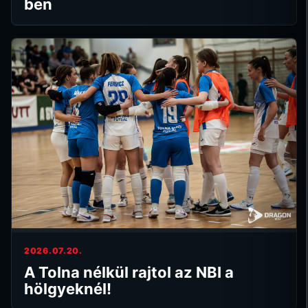
ben
2026.07.20.
A Tolna nélkül rajtol az NBI a
hölgyeknél!