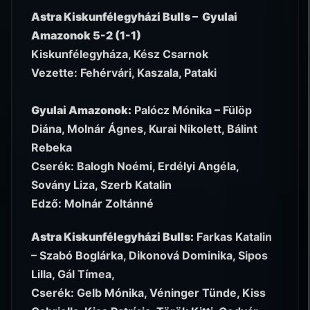
Astra Kiskunfélegyházi Bulls – Gyulai
Amazonok 5-2 (1-1)
Kiskunfélegyháza, Kész Csarnok
Vezette: Fehérvári, Kaszala, Pataki
Gyulai Amazonok:
Palócz Mónika – Fülöp
Diána, Molnár Ágnes, Kurai Nikolett, Bálint
Rebeka
Cserék: Balogh Noémi, Erdélyi Angéla,
Sovány Liza, Szerb Katalin
Edző: Molnár Zoltánné
Astra Kiskunfélegyházi Bulls:
Farkas Katalin
– Szabó Boglárka, Dikonová Dominika, Sipos
Lilla, Gál Tímea,
Cserék: Gelb Mónika, Véninger Tünde, Kiss