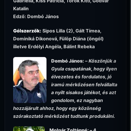
Gabriella, Kiss Patrícia, Török Kitti, Godvár
Katalin
Edző: Dombó János
Gólszerzők:
Sipos Lilla (2), Gált Tímea,
Dominiká Dikonová, Fülöp Diána (öngól)
illetve Erdélyi Angéla, Bálint Rebeka
Dombó János:
–
Köszönjük a
Gyula csapatának, hogy ilyen
élvezetes és fordulatos, jó
iramú mérkőzésen felvállalta
a nyílt sisakos játékot, és azt
gondolom, ez nagyban
hozzájárult ahhoz, hogy egy közönség
szórakoztató mérkőzést tudtunk produkálni.
Molnár Zoltánné: –
A