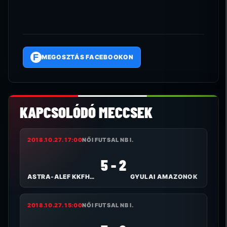
F
MEGOSZTÁS FACEBOOKON
KAPCSOLÓDÓ MECCSEK
2018.10.27. 17:00
NŐI FUTSAL NB I.
5 - 2
ASTRA-ALEF KKFHÁZI BULLS
GYULAI AMAZONOK
2018.10.27. 15:00
NŐI FUTSAL NB I.