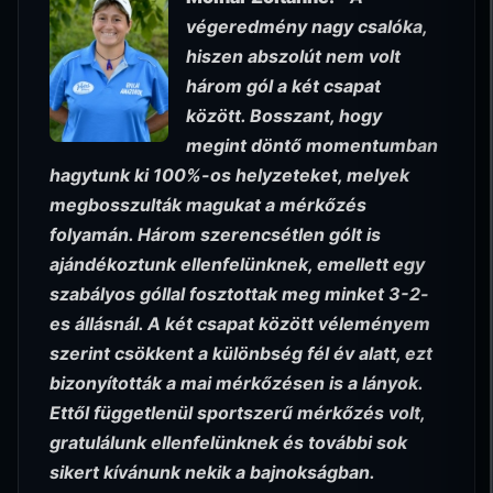
végeredmény nagy csalóka,
hiszen abszolút nem volt
három gól a két csapat
között. Bosszant, hogy
megint döntő momentumban
hagytunk ki 100%-os helyzeteket, melyek
megbosszulták magukat a mérkőzés
folyamán. Három szerencsétlen gólt is
ajándékoztunk ellenfelünknek, emellett egy
szabályos góllal fosztottak meg minket 3-2-
es állásnál. A két csapat között véleményem
szerint csökkent a különbség fél év alatt, ezt
bizonyították a mai mérkőzésen is a lányok.
Ettől függetlenül sportszerű mérkőzés volt,
gratulálunk ellenfelünknek és további sok
sikert kívánunk nekik a bajnokságban.