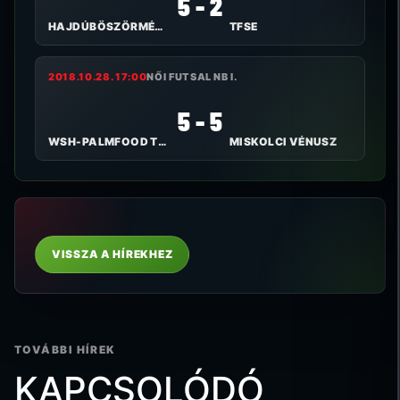
5 - 2
HAJDÚBÖSZÖRMÉNYI TE I.
TFSE
2018.10.28. 17:00
NŐI FUTSAL NB I.
5 - 5
WSH-PALMFOOD TOLNA-MÖZS
MISKOLCI VÉNUSZ
VISSZA A HÍREKHEZ
TOVÁBBI HÍREK
KAPCSOLÓDÓ