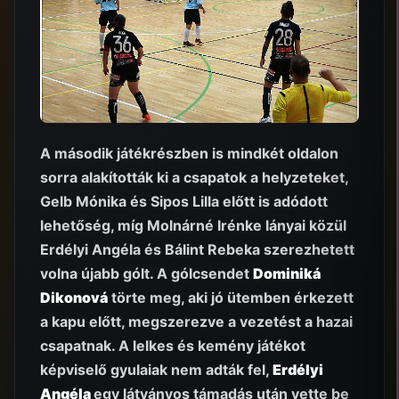
A második játékrészben is mindkét oldalon
sorra alakították ki a csapatok a helyzeteket,
Gelb Mónika és Sipos Lilla előtt is adódott
lehetőség, míg Molnárné Irénke lányai közül
Erdélyi Angéla és Bálint Rebeka szerezhetett
volna újabb gólt. A gólcsendet
Dominiká
Dikonová
törte meg, aki jó ütemben érkezett
a kapu előtt, megszerezve a vezetést a hazai
csapatnak. A lelkes és kemény játékot
képviselő gyulaiak nem adták fel,
Erdélyi
Angéla
egy látványos támadás után vette be