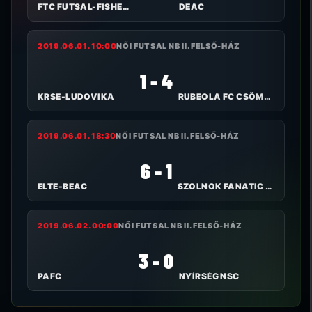
FTC FUTSAL-FISHER KLÍMA
DEAC
2019.06.01. 10:00
NŐI FUTSAL NB II. FELSŐ-HÁZ
1 - 4
KRSE-LUDOVIKA
RUBEOLA FC CSÖMÖR
2019.06.01. 18:30
NŐI FUTSAL NB II. FELSŐ-HÁZ
6 - 1
ELTE-BEAC
SZOLNOK FANATIC SE
2019.06.02. 00:00
NŐI FUTSAL NB II. FELSŐ-HÁZ
3 - 0
PAFC
NYÍRSÉG NSC