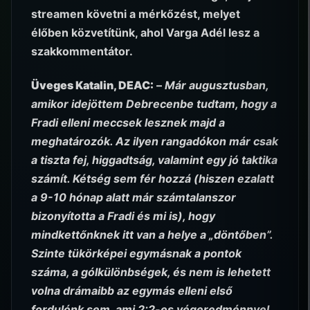
streamen követni a mérkőzést, melyet
élőben közvetítünk, ahol Varga Adél lesz a
szakkommentátor.
Üveges Katalin, DEAC:
–
Már augusztusban,
amikor idejöttem Debrecenbe tudtam, hogy a
Fradi elleni meccsek lesznek majd a
meghatározók. Az ilyen rangadókon már csak
a tiszta fej, higgadtság, valamint egy jó taktika
számít. Kétség sem fér hozzá (hiszen ezalatt
a 9-10 hónap alatt már számtalanszor
bizonyította a Fradi és mi is), hogy
mindkettőnknek itt van a helye a „döntőben”.
Szinte tükörképei egymásnak a pontok
száma, a gólkülönbségek, és nem is lehetett
volna drámaibb az egymás elleni első
fordulónk sem, ami 2:2-es végeredménnyel