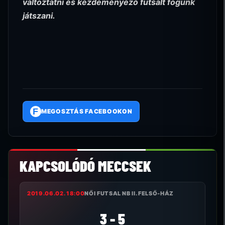
változtatni és kezdeményező futsalt fogunk
játszani.
F
MEGOSZTÁS FACEBOOKON
KAPCSOLÓDÓ MECCSEK
2019.06.02. 18:00
NŐI FUTSAL NB II. FELSŐ-HÁZ
3 - 5