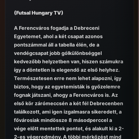
(Futsal Hungary TV)
A Ferencváros fogadja a Debreceni
Egyetemet, ahol a két csapat azonos
pontszámmal áll a tabella élén, de a
vendégcsapat jobb gólkülönbséggel
kedvezőbb helyzetben van, hiszen számukra
így a döntetlen is elegendő az első helyhez.
Természetesen erre nem lehet alapozni, így
biztos, hogy az egyetemisták is győzelemre
fognak játszani, ahogy a Ferencváros is. Az
első kör zárómeccsén a két fél Debrecenben
találkozott, ami igen izgalmasra sikeredett, a
fővárosiak mindössze 8 másodperccel a
vége előtt mentettek pontot, és alakult ki a 2-
2-es végeredmény. A többi mérkőzést mind