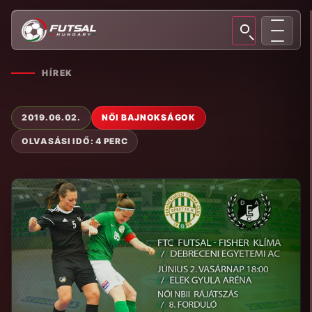
HÍREK
2019.06.02.
NŐI BAJNOKSÁGOK
OLVASÁSI IDŐ: 4 PERC