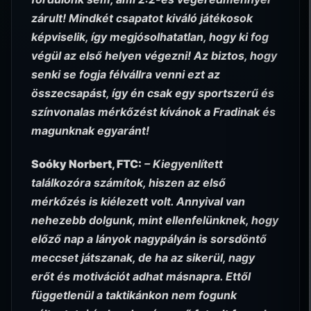
zárult! Mindkét csapatot kiváló játékosok
képviselik, így megjósolhatatlan, hogy ki fog
végül az első helyen végezni! Az biztos, hogy
senki se fogja félvállra venni ezt az
összecsapást, így én csak egy sportszerű és
színvonalas mérkőzést kívánok a Fradinak és
magunknak egyaránt!
Soóky Norbert, FTC:
– Kiegyenlített
találkozóra számítok, hiszen az első
mérkőzés is kiélezett volt. Annyival van
nehezebb dolgunk, mint ellenfelünknek, hogy
előző nap a lányok nagypályán is sorsdöntő
meccset játszanak, de ha az sikerül, nagy
erőt és motivációt adhat másnapra. Ettől
függetlenül a taktikánkon nem fogunk