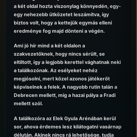
a két oldal hozta viszonylag könnyedén, egy-
egy nehezebb ütközetet leszámítva, így
biztos volt, hogy a kettejük egymás elleni
eredménye fog majd dönteni a végén.
Ami jó hír mind a két oldalon a
szakvezetőknek, hogy nincs sérült, se
eltiltott, így a legjobb kerettel vághatnak neki
a találkozónak. Az esélyeket nehéz
megjósolni, mert közel azonos játékerőt
képviselnek a felek. A nagyobb rutin talán a
Debrecen mellett, míg a hazai pálya a Fradi
mellett szól.
A találkozóra az Elek Gyula Arénában kerül
sor, ahova érdemes lesz kilátogatni vasárnap
délután. Akinek nincs rá lehetősége, tudja