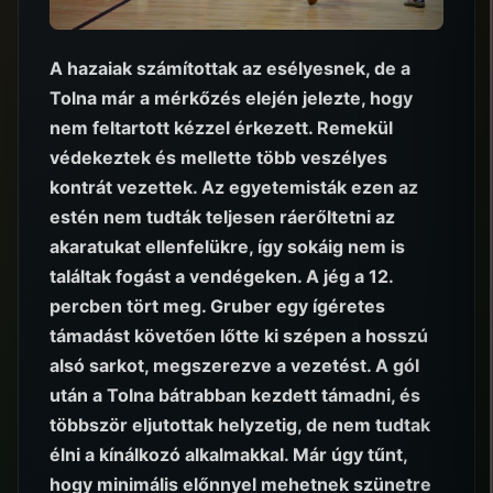
A hazaiak számítottak az esélyesnek, de a
Tolna már a mérkőzés elején jelezte, hogy
nem feltartott kézzel érkezett. Remekül
védekeztek és mellette több veszélyes
kontrát vezettek. Az egyetemisták ezen az
estén nem tudták teljesen ráerőltetni az
akaratukat ellenfelükre, így sokáig nem is
találtak fogást a vendégeken. A jég a 12.
percben tört meg. Gruber egy ígéretes
támadást követően lőtte ki szépen a hosszú
alsó sarkot, megszerezve a vezetést. A gól
után a Tolna bátrabban kezdett támadni, és
többször eljutottak helyzetig, de nem tudtak
élni a kínálkozó alkalmakkal. Már úgy tűnt,
hogy minimális előnnyel mehetnek szünetre