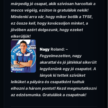
márpedig jó csapat, akik szívósan harcoltak a
meccs végéig, ezúton is gratulálok nekik!
Mindenki arra vár, hogy mikor botlik a TFSE,
ez össze kell, hogy kovácsoljon minket, a
jövőben azért dolgozunk, hogy ezeket
elkerüljük!
Nagy
Roland: –
Fegyelmezetten, nagy
akarattal és jó játékkal sikerült
legyőznünk egy jó csapatot. A
lányok ki tettek szívüket
lelküket a pályára és csapatként tudtuk
elhozni a három pontot! Kezd megmutatkozni
az edzésmunka. Gratulálok a csapatnak!