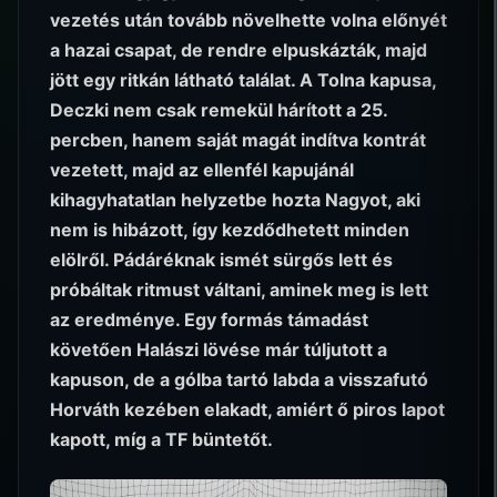
vezetés után tovább növelhette volna előnyét
a hazai csapat, de rendre elpuskázták, majd
jött egy ritkán látható találat. A Tolna kapusa,
Deczki nem csak remekül hárított a 25.
percben, hanem saját magát indítva kontrát
vezetett, majd az ellenfél kapujánál
kihagyhatatlan helyzetbe hozta Nagyot, aki
nem is hibázott, így kezdődhetett minden
elölről. Pádáréknak ismét sürgős lett és
próbáltak ritmust váltani, aminek meg is lett
az eredménye. Egy formás támadást
követően Halászi lövése már túljutott a
kapuson, de a gólba tartó labda a visszafutó
Horváth kezében elakadt, amiért ő piros lapot
kapott, míg a TF büntetőt.