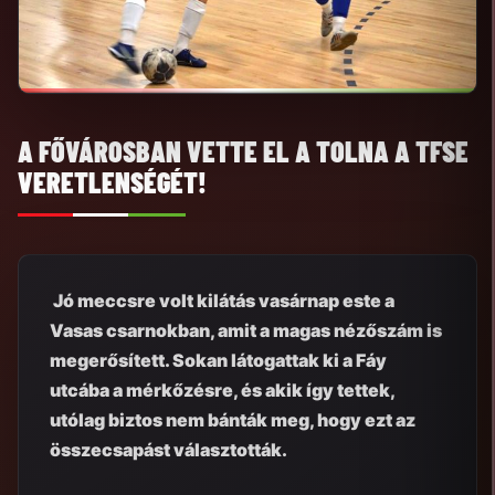
A FŐVÁROSBAN VETTE EL A TOLNA A TFSE
VERETLENSÉGÉT!
Jó meccsre volt kilátás vasárnap este a
Vasas csarnokban, amit a magas nézőszám is
megerősített. Sokan látogattak ki a Fáy
utcába a mérkőzésre, és akik így tettek,
utólag biztos nem bánták meg, hogy ezt az
összecsapást választották.