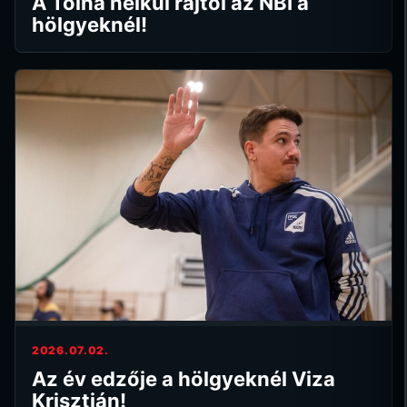
A Tolna nélkül rajtol az NBI a
hölgyeknél!
2026.07.02.
Az év edzője a hölgyeknél Viza
Krisztián!