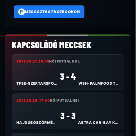
F
MEGOSZTÁS FACEBOOKON
KAPCSOLÓDÓ MECCSEK
2019.10.27. 18:30
NŐI FUTSAL NB I.
3 - 4
TFSE-SZERTARSPORT.HU
WSH-PALMFOOD TOLNA-MÖZS
2019.10.26. 17:00
NŐI FUTSAL NB I.
3 - 3
HAJDÚBÖSZÖRMÉNYI TE
ASTRA CAR-BAY KKFHÁZA FC