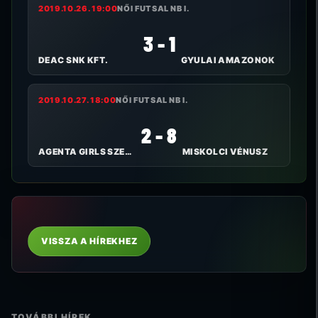
2019.10.26. 19:00
NŐI FUTSAL NB I.
3 - 1
DEAC SNK KFT.
GYULAI AMAZONOK
2019.10.27. 18:00
NŐI FUTSAL NB I.
2 - 8
AGENTA GIRLS SZEKSZÁRD FC
MISKOLCI VÉNUSZ
VISSZA A HÍREKHEZ
TOVÁBBI HÍREK