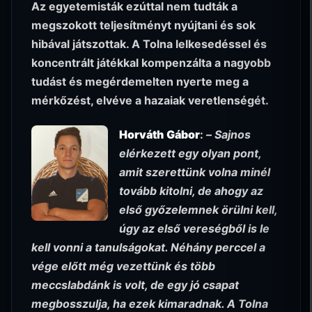
Az egyetemisták ezúttal nem tudták a
megszokott teljesítményt nyújtani és sok
hibával játszottak. A Tolna lelkesedéssel és
koncentrált játékkal kompenzálta a nagyobb
tudást és megérdemelten nyerte meg a
mérkőzést, elvéve a hazaiak veretlenségét.
Horváth
Gábor
: –
Sajnos
elérkezett egy olyan pont,
amit szerettünk volna minél
tovább kitolni, de ahogy az
első győzelemnek örülni kell,
úgy az első vereségből is le
kell vonni a tanulságokat. Néhány perccel a
vége előtt még vezettünk és több
meccslabdánk is volt, de egy jó csapat
megbosszulja, ha ezek kimaradnak. A Tolna