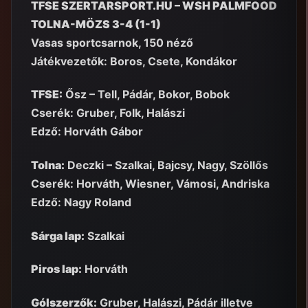
TFSE SZERTARSPORT.HU – WSH PALMFOOD
TOLNA-MÖZS 3-4 (1-1)
Vasas sportcsarnok, 150 néző
Játékvezetők: Boros, Csete, Kondákor
TFSE:
Ősz – Tell, Pádár, Bokor, Bobok
Cserék: Gruber, Folk, Halászi
Edző: Horváth Gábor
Tolna:
Deczki – Szalkai, Bajcsy, Nagy, Szöllős
Cserék: Horváth, Wiesner, Vámosi, Andriska
Edző: Nagy Roland
Sárga lap:
Szalkai
Piros lap:
Horváth
Gólszerzők:
Gruber, Halászi, Pádár illetve