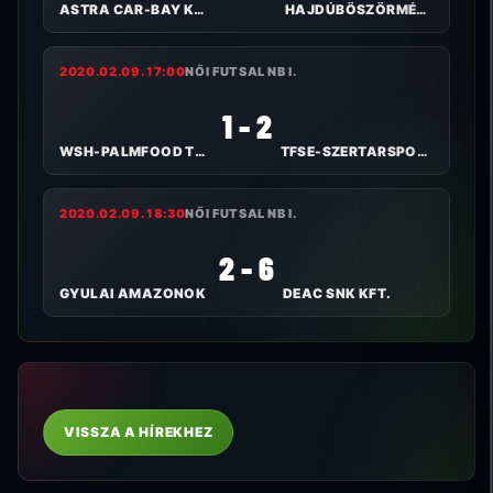
ASTRA CAR-BAY KKFHÁZA FC
HAJDÚBÖSZÖRMÉNYI TE
2020.02.09. 17:00
NŐI FUTSAL NB I.
1 - 2
WSH-PALMFOOD TOLNA-MÖZS
TFSE-SZERTARSPORT.HU
2020.02.09. 18:30
NŐI FUTSAL NB I.
2 - 6
GYULAI AMAZONOK
DEAC SNK KFT.
VISSZA A HÍREKHEZ