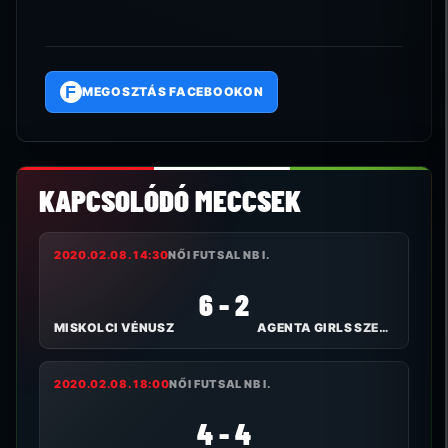
F
MEGOSZTÁS FACEBOOKON
KAPCSOLÓDÓ MECCSEK
2020.02.08. 14:30
NŐI FUTSAL NB I.
6 - 2
MISKOLCI VÉNUSZ
AGENTA GIRLS SZEKSZÁRD FC
2020.02.08. 18:00
NŐI FUTSAL NB I.
4 - 4