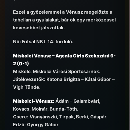
Ezzel a győzelemmel a Vénusz megelőzte a
tabellán a gyulaiakat, bár ők egy mérkőzéssel
kevesebbet játszottak.
Női Futsal NB I. 14. forduló.
Miskolci Vénusz – Agenta Girls Szekszárd 6-
2 (0-1)
Miskolc, Miskolci Városi Sportcsarnok.
Játékvezetők: Katona Brigitta – Kátai Gábor –
Vigh Tünde.
Miskolci-Vénusz:
Ádám – Galambvári,
Kovács, Molnár, Bunda-Tóth.
Csere: Visnyánszki, Tirpák, Berki, Gáspár.
Edző: György Gábor