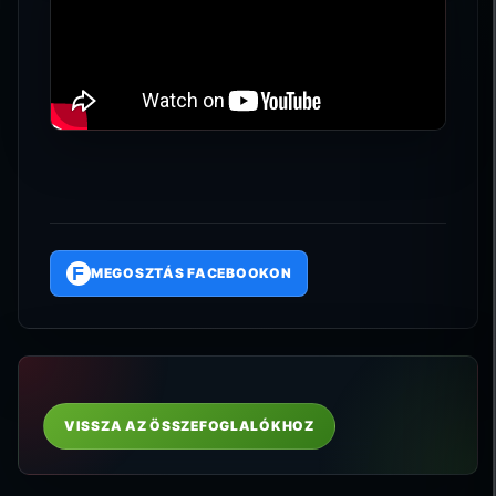
F
MEGOSZTÁS FACEBOOKON
VISSZA AZ ÖSSZEFOGLALÓKHOZ