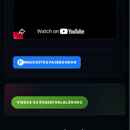
F
MEGOSZTÁS FACEBOOKON
VISSZA AZ ÖSSZEFOGLALÓKHOZ