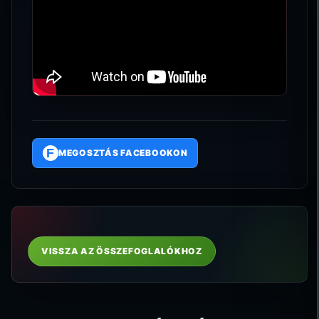
F
MEGOSZTÁS FACEBOOKON
VISSZA AZ ÖSSZEFOGLALÓKHOZ