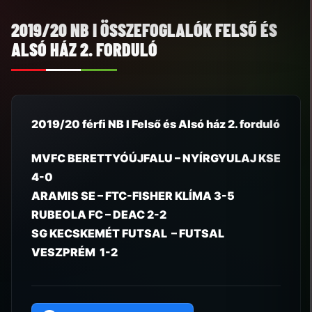
2019/20 NB I ÖSSZEFOGLALÓK FELSŐ ÉS
ALSÓ HÁZ 2. FORDULÓ
2019/20 férfi NB I Felső és Alsó ház 2. forduló
MVFC BERETTYÓÚJFALU – NYÍRGYULAJ KSE
4-0
ARAMIS SE –
FTC-FISHER KLÍMA
3-5
RUBEOLA FC
– DEAC 2-2
SG KECSKEMÉT FUTSAL –
FUTSAL
VESZPRÉM
1-2