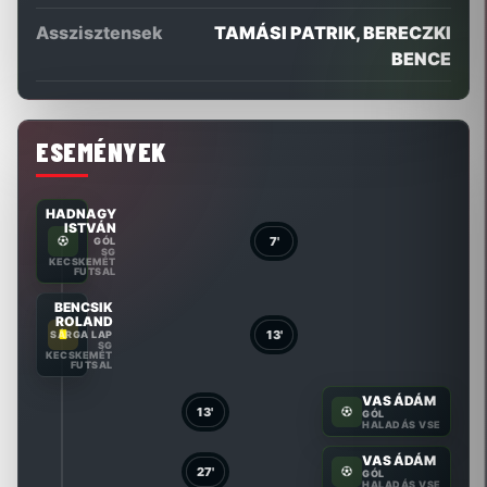
Asszisztensek
TAMÁSI PATRIK, BERECZKI
BENCE
ESEMÉNYEK
HADNAGY
ISTVÁN
7'
GÓL
SG
KECSKEMÉT
FUTSAL
BENCSIK
ROLAND
13'
SÁRGA LAP
SG
KECSKEMÉT
FUTSAL
VAS ÁDÁM
13'
GÓL
HALADÁS VSE
VAS ÁDÁM
27'
GÓL
HALADÁS VSE