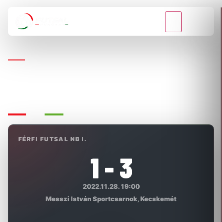
VISSZA A BAJNOKSÁGOKHOZ
FÉRFI FUTSAL NB I.
SG KECSKEMÉT FUTSAL - HALADÁS VSE
FÉRFI FUTSAL NB I.
1 - 3
2022.11.28. 19:00
Messzi István Sportcsarnok, Kecskemét