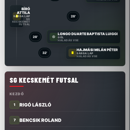
BÍRÓ
ATTILA
28'
SÁRGA LAP
SG
KECSKEMÉT
FUTSAL
LONGO DUARTE BAPTISTA LUIGGI
28'
GÓL
HALADÁS VSE
HAJMÁSI MILÁN PÉTER
32'
SÁRGA LAP
HALADÁS VSE
SG KECSKEMÉT FUTSAL
KEZDŐ
RIGÓ LÁSZLÓ
1
BENCSIK ROLAND
7