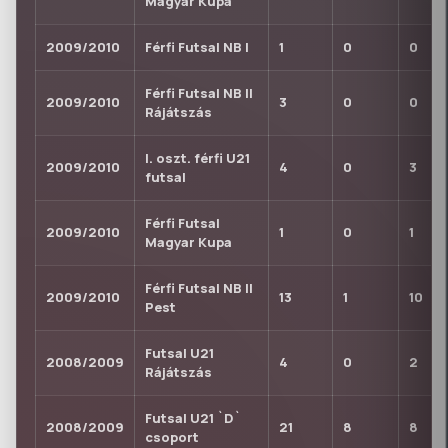
Magyar Kupa
2009/2010
Férfi Futsal NB I
1
0
0
Férfi Futsal NB II
2009/2010
3
0
0
Rájátszás
I. oszt. férfi U21
2009/2010
4
0
3
futsal
Férfi Futsal
2009/2010
1
0
1
Magyar Kupa
Férfi Futsal NB II
2009/2010
13
1
10
Pest
Futsal U21
2008/2009
4
0
2
Rájátszás
Futsal U21 `D`
2008/2009
21
8
8
csoport