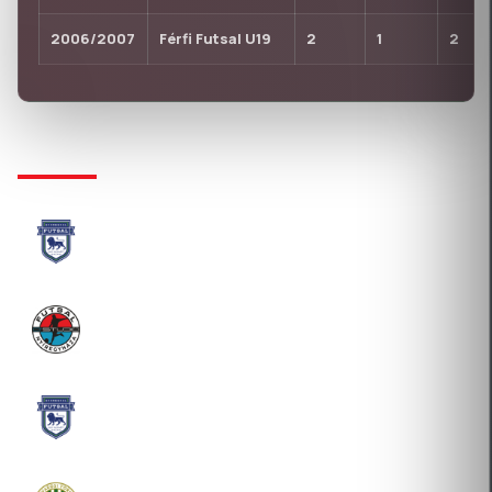
2006/2007
Férfi Futsal U19
2
1
2
KLUBTÖRTÉNET
SG FUTSAL PRO-SPORT KFT.
2025-08-07 Átigazolás
NYÍREGYHÁZI ÉLSPORT NONPROFIT KFT.
2023-07-26 Átigazolás
SG FUTSAL PRO-SPORT KFT.
2021-08-13 Átigazolás