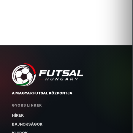
KANÁRIK SPORTEGYESÜLET
2006-10-20 Új igazolás
A MAGYAR FUTSAL KÖZPONTJA
GYORS LINKEK
HÍREK
BAJNOKSÁGOK
KLUBOK