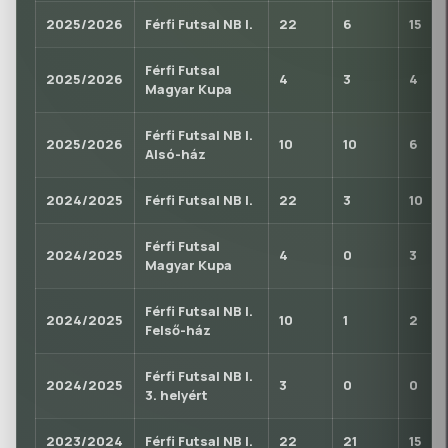
2025/2026
Férfi Futsal NB I.
22
6
15
Férfi Futsal
2025/2026
4
3
4
Magyar Kupa
Férfi Futsal NB I.
2025/2026
10
10
6
Alsó-ház
2024/2025
Férfi Futsal NB I.
22
3
10
Férfi Futsal
2024/2025
4
0
3
Magyar Kupa
Férfi Futsal NB I.
2024/2025
10
1
2
Felső-ház
Férfi Futsal NB I.
2024/2025
3
0
0
3. helyért
2023/2024
Férfi Futsal NB I.
22
21
15