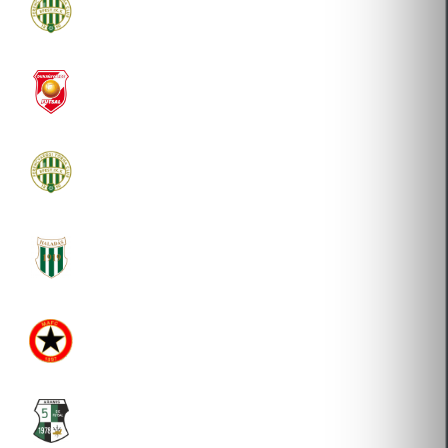
FTC FUTSAL-FOOTGOLF KFT.
2019-08-08 Átigazolás
DUNAÚJVÁROSI EGYETEM SPORTEGYESÜLET
2019-02-15 Átigazolás
FTC FUTSAL-FOOTGOLF KFT.
2018-08-30 Átigazolás
SZOMBATHELYI MÁV HALADÁS VASUTAS
SPORTEGYESÜLET
2014-08-14 Átigazolás
MŰEGYETEMI ATLÉTIKAI ÉS FOOTBALL CLUB
2012-08-21 Átigazolás
ARAMIS SPORT EGYESÜLET
2008-09-30 Átigazolás