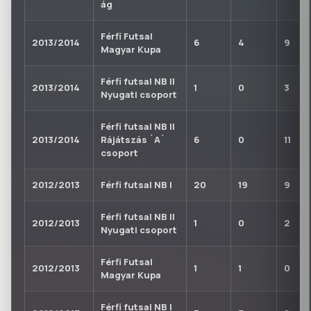
ág
Férfi Futsal
2013/2014
6
4
9
Magyar Kupa
Férfi futsal NB II
2013/2014
1
0
3
Nyugati csoport
Férfi futsal NB II
2013/2014
Rájátszás `A`
6
0
11
csoport
2012/2013
Férfi futsal NB I
20
19
9
Férfi futsal NB II
2012/2013
1
0
2
Nyugati csoport
Férfi Futsal
2012/2013
1
1
0
Magyar Kupa
Férfi futsal NB I