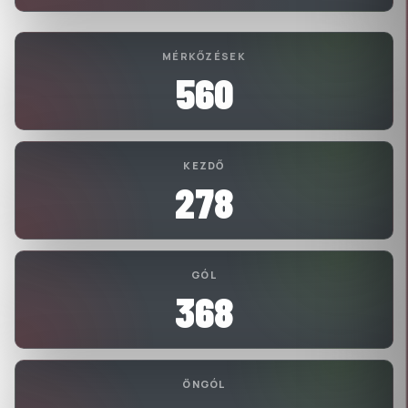
MÉRKŐZÉSEK
560
KEZDŐ
278
GÓL
368
ÖNGÓL