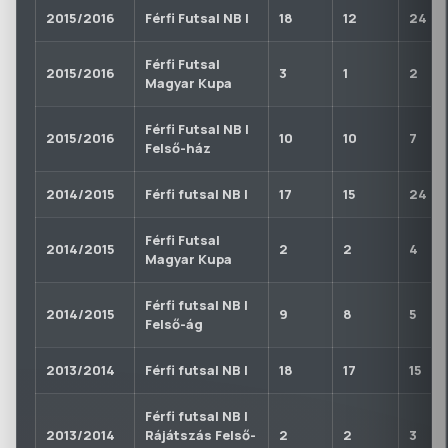
2015/2016
Férfi Futsal NB I
18
12
24
Férfi Futsal
2015/2016
3
1
2
Magyar Kupa
Férfi Futsal NB I
2015/2016
10
10
7
Felső-ház
2014/2015
Férfi futsal NB I
17
15
24
Férfi Futsal
2014/2015
2
2
4
Magyar Kupa
Férfi futsal NB I
2014/2015
9
8
5
Felső-ág
2013/2014
Férfi futsal NB I
18
17
15
Férfi futsal NB I
2013/2014
Rájátszás Felső-
2
2
3