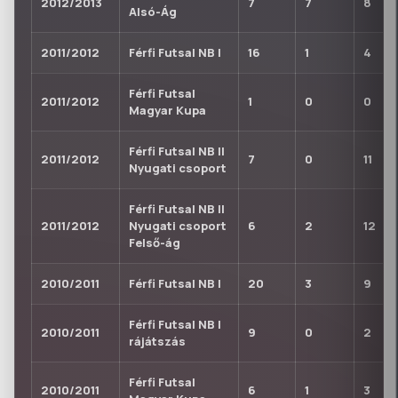
2012/2013
7
7
8
Alsó-Ág
2011/2012
Férfi Futsal NB I
16
1
4
Férfi Futsal
2011/2012
1
0
0
Magyar Kupa
Férfi Futsal NB II
2011/2012
7
0
11
Nyugati csoport
Férfi Futsal NB II
2011/2012
Nyugati csoport
6
2
12
Felső-ág
2010/2011
Férfi Futsal NB I
20
3
9
Férfi Futsal NB I
2010/2011
9
0
2
rájátszás
Férfi Futsal
2010/2011
6
1
3