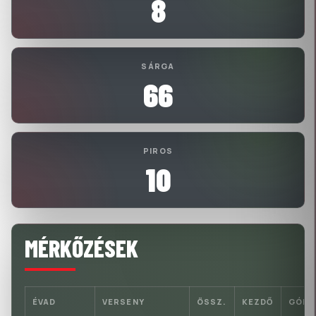
8
SÁRGA
66
PIROS
10
MÉRKŐZÉSEK
ÉVAD
VERSENY
ÖSSZ.
KEZDŐ
GÓL