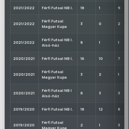
2021/2022
Férfi Futsal NB I.
18
1
9
Férfi Futsal
2021/2022
3
0
2
Magyar Kupa
Férfi Futsal NB I.
2021/2022
8
1
1
Alsó-ház
2020/2021
Férfi Futsal NB I.
16
10
7
Férfi Futsal
2020/2021
3
2
1
Magyar Kupa
Férfi Futsal NB I
2020/2021
8
3
3
Alsó-ház
2019/2020
Férfi Futsal NB I.
18
12
8
Férfi Futsal
2019/2020
2
1
3
Magyar Kupa