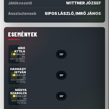
Játékvezető
WITTNER JÓZSEF
Asszisztensek
SIPOS LÁSZLÓ, IMRŐ JÁNOS
ESEMÉNYEK
BÍRÓ
ATTILA
28'
SÁRGA LAP
SG
KECSKEMÉT
FUTSAL
HADNAGY
ISTVÁN
36'
SÁRGA LAP
SG
KECSKEMÉT
FUTSAL
MÁNYA
SZABOLCS
39'
SÁRGA LAP
SG
KECSKEMÉT
FUTSAL