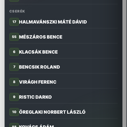
CSERÉK
HALMAVÁNSZKI MÁTÉ DÁVID
17
MÉSZÁROS BENCE
55
KLACSÁK BENCE
6
BENCSIK ROLAND
7
VIRÁGH FERENC
8
RISTIC DARKO
9
ÖREGLAKI NORBERT LÁSZLÓ
10
88