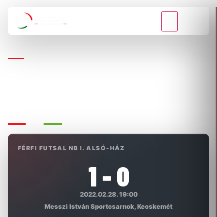
VISSZA A BAJNOKSÁGOKHOZ
FÉRFI FUTSAL NB I. ALSÓ-HÁZ
SG KECSKEMÉT FUTSAL - TFSE-
BESTRONG
FÉRFI FUTSAL NB I. ALSÓ-HÁZ
1 - 0
2022.02.28. 19:00
Messzi István Sportcsarnok, Kecskemét