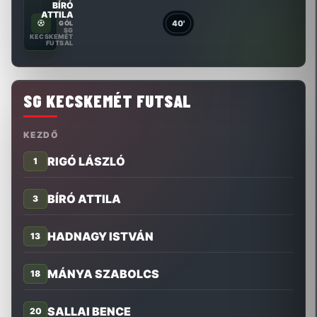
BÍRÓ
ATTILA
40'
GÓL
SG
KECSKEMÉT
FUTSAL
SG KECSKEMÉT FUTSAL
KEZDŐ
RIGÓ LÁSZLÓ
1
BÍRÓ ATTILA
3
HADNAGY ISTVÁN
13
MÁNYA SZABOLCS
18
SALLAI BENCE
20