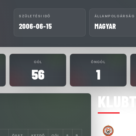
SZÜLETÉSI IDŐ
ÁLLAMPOLGÁRSÁG
2006-06-15
MAGYAR
GÓL
ÖNGÓL
56
1
KLUB
CSAK A C
2025-09-15
ÖSSZ.
KEZDŐ
GÓL
S
P