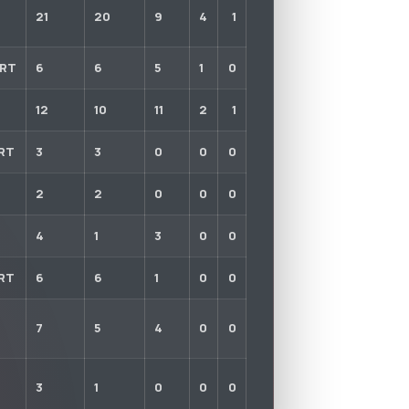
21
20
9
4
1
ORT
6
6
5
1
0
12
10
11
2
1
ORT
3
3
0
0
0
2
2
0
0
0
4
1
3
0
0
ORT
6
6
1
0
0
7
5
4
0
0
3
1
0
0
0