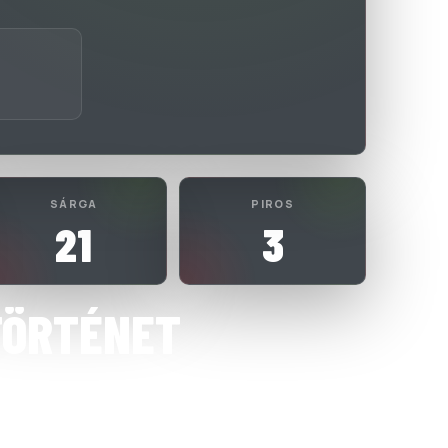
SÁRGA
PIROS
21
3
TÖRTÉNET
SEL SPORT EGYESÜLET
 Átigazolás