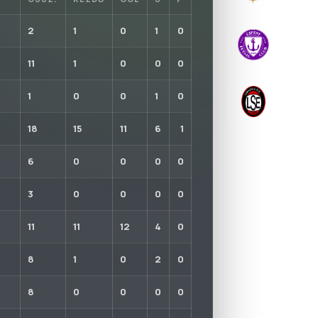
2
1
0
1
0
ÚJPEST 
2019-09-11
11
1
0
0
0
LEÁNYFA
1
0
0
1
0
2018-11-27
18
15
11
6
1
6
0
0
0
0
3
0
0
0
0
11
11
12
4
0
8
1
0
2
0
8
0
0
0
0