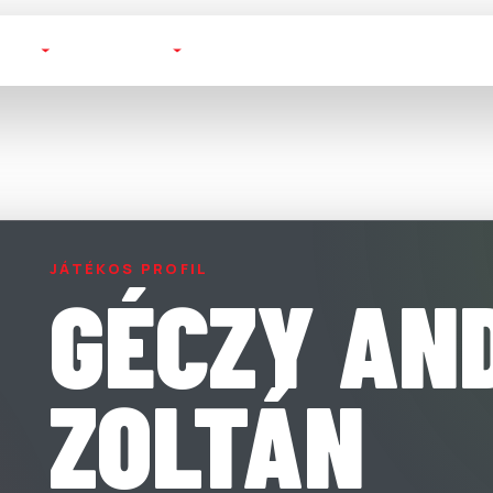
TOTT
FUTSAL
BAJNOKSÁGOK
KLUBOK
JÁTÉKOS PROFIL
GÉCZY AN
ZOLTÁN