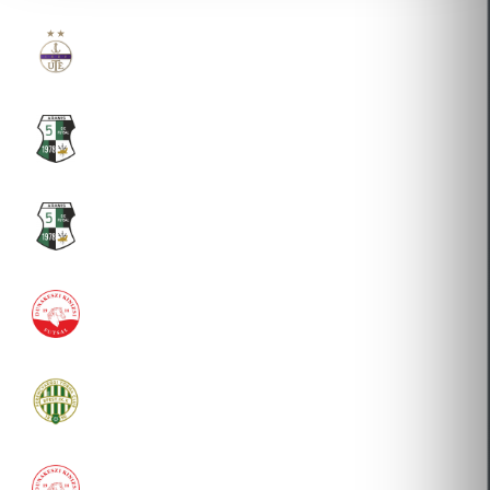
ÚJPEST 1885 FUTBALL KFT.
2026-08-03 Átigazolás
ARAMIS SPORT EGYESÜLET
2024-07-01 Átigazolás
ARAMIS SPORT EGYESÜLET
2019-08-29 Átigazolás
DUNAKESZI KINIZSI FUTSAL KLUB
2016-08-15 Átigazolás
FTC FUTSAL-FOOTGOLF KFT.
2015-10-19 Átigazolás
DUNAKESZI KINIZSI FUTSAL KLUB