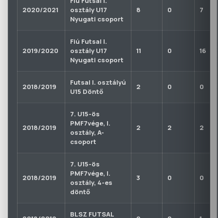
Fiú Futsal I.
2020/2021
osztály U17
8
0
7
Nyugati csoport
Fiú Futsal I.
2019/2020
osztály U17
11
0
16
Nyugati csoport
Futsal I. osztályú
2018/2019
2
0
0
U15 Döntő
7. U15-ös
PMF7vége, I.
2018/2019
2
2
2
osztály, A-
csoport
7. U15-ös
PMF7vége, I.
2018/2019
3
0
0
osztály, 4-es
döntő
BLSZ FUTSAL