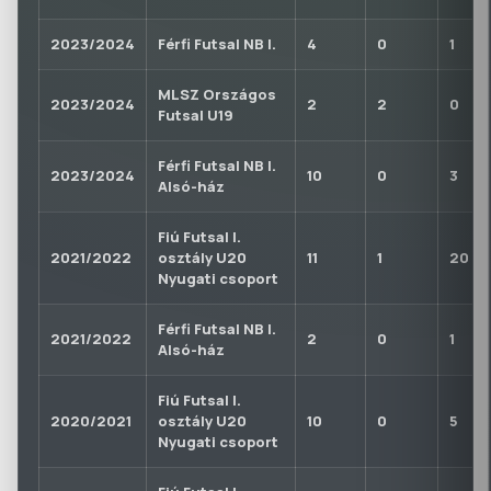
2023/2024
Férfi Futsal NB I.
4
0
1
MLSZ Országos
2023/2024
2
2
0
Futsal U19
Férfi Futsal NB I.
2023/2024
10
0
3
Alsó-ház
Fiú Futsal I.
2021/2022
osztály U20
11
1
20
Nyugati csoport
Férfi Futsal NB I.
2021/2022
2
0
1
Alsó-ház
Fiú Futsal I.
2020/2021
osztály U20
10
0
5
Nyugati csoport