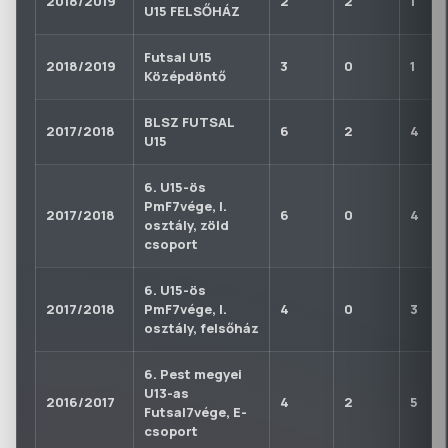
2018/2019
2
2
1
U15 FELSŐHÁZ
Futsal U15
2018/2019
3
0
1
Középdöntő
BLSZ FUTSAL
2017/2018
6
2
4
U15
6. U15-ös
PmF7vége, I.
2017/2018
6
0
4
osztály, zöld
csoport
6. U15-ös
2017/2018
PmF7vége, I.
4
0
3
osztály, felsőház
6. Pest megyei
U13-as
2016/2017
4
2
5
Futsal7vége, E-
csoport