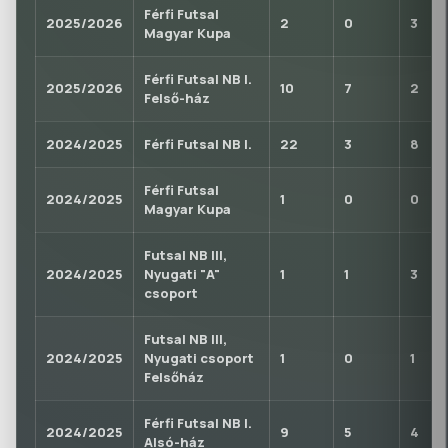
Férfi Futsal
2025/2026
2
0
3
Magyar Kupa
Férfi Futsal NB I.
2025/2026
10
7
2
Felső-ház
2024/2025
Férfi Futsal NB I.
22
3
8
Férfi Futsal
2024/2025
1
0
0
Magyar Kupa
Futsal NB III,
2024/2025
Nyugati "A"
1
1
3
csoport
Futsal NB III,
2024/2025
Nyugati csoport
1
0
1
Felsőház
Férfi Futsal NB I.
2024/2025
9
5
4
Alsó-ház