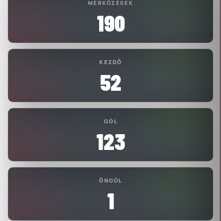
MÉRKŐZÉSEK
190
KEZDŐ
52
GÓL
123
ÖNGÓL
1