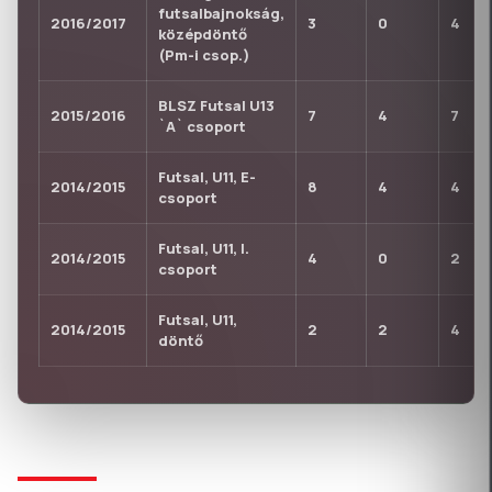
futsalbajnokság,
2016/2017
3
0
4
középdöntő
(Pm-i csop.)
BLSZ Futsal U13
2015/2016
7
4
7
`A` csoport
Futsal, U11, E-
2014/2015
8
4
4
csoport
Futsal, U11, I.
2014/2015
4
0
2
csoport
Futsal, U11,
2014/2015
2
2
4
döntő
KLUBTÖRTÉNET