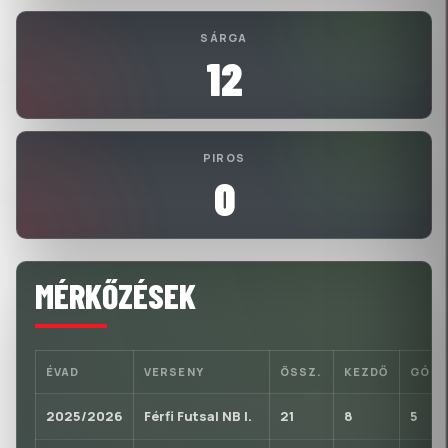
SÁRGA
12
PIROS
0
MÉRKŐZÉSEK
ÉVAD
VERSENY
ÖSSZ.
KEZDŐ
GÓL
2025/2026
Férfi Futsal NB I.
21
8
5