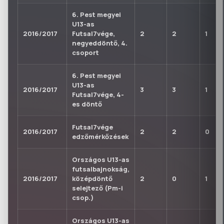
6. Pest megyei
U13-as
2016/2017
Futsal7vége,
2
2
1
negyeddöntő, 4.
csoport
6. Pest megyei
U13-as
2016/2017
3
3
1
Futsal7vége, 4-
es döntő
Futsal7vége
2016/2017
2
2
0
edzőmérkőzések
Országos U13-as
futsalbajnokság,
2016/2017
középdöntő
2
0
1
selejtező (Pm-i
csop.)
Országos U13-as