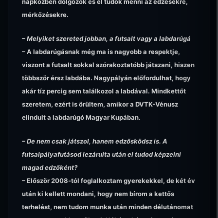
napközben dolgozok és el tudok menni az edzésekre,
mérkőzésekre.
– Melyiket szereted jobban, a futsalt vagy a labdarúgá
– A labdarúgásnak még ma is nagyobb a respektje,
viszont a futsalt sokkal szórakoztatóbb játszani, hiszen
többször érsz labdába. Nagypályán előfordulhat, hogy
akár tíz percig sem találkozol a labdával. Mindkettőt
szeretem, ezért is örültem, amikor a DVTK-Vénusz
elindult a labdarúgó Magyar Kupában.
– De nem csak játszol, hanem edzősködsz is. A
futsalpályafutásod lezárulta után el tudod képzelni
magad edzőként?
– Először 2008-tól foglalkoztam gyerekekkel, de két év
után ki kellett mondani, hogy nem bírom a kettős
terhelést, nem tudom munka után minden délutánomat