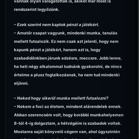
vannak olyan válogatottak is, akiket már most is
rendszerint legyőzünk.
– Ezek szerint nem kaptok pénzt a játékért.
– Amatőr csapat vagyunk, mindenki munka, tanulás
mellett futsalozik. Ez nem csak azt jelenti, hogy nem
kapunk pénzt a játékért, hanem azt is, hogy
szabadidőnkben járunk edzésre, meccsre. Jobb lenne,
ha heti négy alkalommal tudnánk gyakorolni, de nincs
értelme a plusz foglalkozásnak, ha nem tud mindenki
eljönni.
– Neked hogy sikerül munka mellett futsalozni?
– Nekem a foci az életem, mindent alárendelek ennek.
Abban szerencsém volt, hogy korábbi munkahelyemen
8-tól 4-ig dolgoztam, a hétvégéim is szabadok voltak.
Mostanra saját könyvelő cégem van, ahol úgyszintén