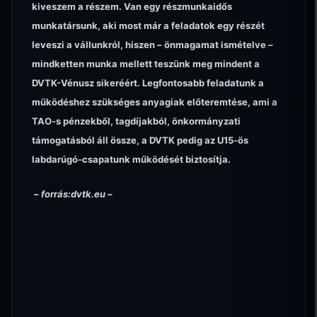
kiveszem a részem. Van egy részmunkaidős
munkatársunk, aki most már a feladatok egy részét
leveszi a vállunkról, hiszen – önmagamat ismételve –
mindketten munka mellett teszünk meg mindent a
DVTK-Vénusz sikeréért. Legfontosabb feladatunk a
működéshez szükséges anyagiak előteremtése, ami a
TAO-s pénzekből, tagdíjakból, önkormányzati
támogatásból áll össze, a DVTK pedig az U15-ös
labdarúgó-csapatunk működését biztosítja.
– forrás:dvtk.eu –