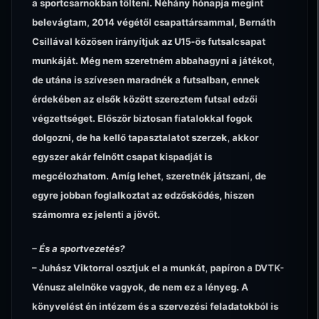
a sportcsarnokban tölteni. Néhány hónapja megint
belevágtam, 2014 végétől csapattársammal, Bernáth
Csillával közösen irányítjuk az U15-ös futsalcsapat
munkáját. Még nem szeretném abbahagyni a játékot,
de utána is szívesen maradnék a futsalban, ennek
érdekében az elsők között szereztem futsal edzői
végzettséget. Először biztosan fiatalokkal fogok
dolgozni, de ha kellő tapasztalatot szerzek, akkor
egyszer akár felnőtt csapat kispadját is
megcélozhatom. Amíg lehet, szeretnék játszani, de
egyre jobban foglalkoztat az edzősködés, hiszen
számomra ez jelenti a jövőt.
– És a sportvezetés?
– Juhász Viktorral osztjuk el a munkát, papíron a DVTK-
Vénusz alelnöke vagyok, de nem ez a lényeg. A
könyvelést én intézem és a szervezési feladatokból is