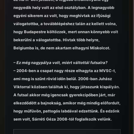
negyedik hely volt az első osztályban. A legnagyobb
egyéni sikerem az volt, hogy meghívtak az ifjúsági
válogatottba, a továbblépéshez talán az kellett volna,
hogy Budapestre költözzek, mert onnan könnyebb volt
bekerülni a válogatottba. Hívtak több helyre,
Belgiumba is, de nem akartam elhagyni Miskolcot.
– Ez még nagypálya volt, miért váltottál futsalra?
– 2004-ben a csapat nagy része elhagyta az MVSC-t,
ami meg is szűnt rövid időn belül. 2006-ban Juhász
Viktorral közösen találtuk ki, hogy játsszunk kispályán.
A futsal akkor még igencsak gyerekcipőben járt, már
elkezdődött a bajnokság, amikor még mindig előfordult,
hogy műfüvön, pattogós labdával edzettünk. És edzőnk
sem volt, Sárréti Géza 2008-tól foglalkozik velünk.