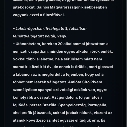
játékosokat. Sajnos Magyarországon kisebbségben
vagyunk ezzel a filozófiával.
– Labdarúgásban ifiválogatott, futsalban
felnőttválogatott voltál, vagy.
– Utánanéztem, kereken 20 alkalommal játszottam a
nemzeti csapatban, minden egyes alkalom örök emlék.
Sokkal több is lehetne, ha a sérülésem miatt nem
marad ki közel két év, de ennek is örülök, mert gipsszel
a lábamon az is megfordult a fejemben, hogy soha
többet nem leszek válogatott. Amióta Sito Rivera
személyében spanyol szövetségi edzőnk van, egyre
komolyabb a csapat. Azt gondolom, folyamatos a
fejlődés, persze Brazília, Spanyolország, Portugália,
ahol profik játszanak, sokkal jobbak nálunk, viszont az
utánuk következő szintet egyszer el tudjuk érni. És