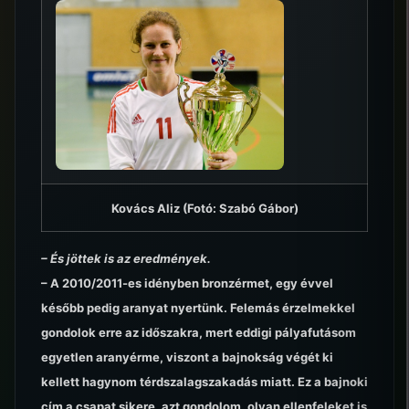
Kovács Aliz (Fotó: Szabó Gábor)
– És jöttek is az eredmények.
– A 2010/2011-es idényben bronzérmet, egy évvel
később pedig aranyat nyertünk. Felemás érzelmekkel
gondolok erre az időszakra, mert eddigi pályafutásom
egyetlen aranyérme, viszont a bajnokság végét ki
kellett hagynom térdszalagszakadás miatt. Ez a bajnoki
cím a csapat sikere, azt gondolom, olyan ellenfeleket is