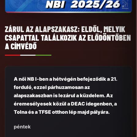
ZÁRUL AZ ALAPSZAKASZ: ELDŐL, MELYIK
CSAPATTAL TALÁLKOZIK AZ ELŐDÖNTŐBEN
A CÍMVÉDŐ
A női NB I-ben a hétvégén befejeződik a 21.
forduló, ezzel párhuzamosan az
alapszakaszban is lezárul a küzdelem. Az
éremesélyesek közül a DEAC idegenben, a
Tolna és a TFSE otthon lép majd pályára.
péntek