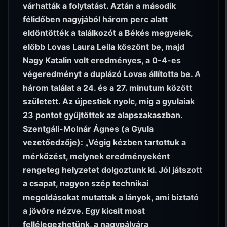
várhatták a folytatást. Aztán a második
félidőben nagyjából három perc alatt
eldöntötték a találkozót a Békés megyeiek,
előbb Lovas Laura Leila köszönt be, majd
Nagy Katalin volt eredményes, a 0-4-es
végeredményt a duplázó Lovas állította be. A
három találat a 24. és a 27. minutum között
született. Az újpestiek nyolc, míg a gyulaiak
23 pontot gyűjtöttek az alapszakaszban.
Szentgáli-Molnár Ágnes (a Gyula
vezetőedzője): „Végig kézben tartottuk a
mérkőzést, melynek eredményeként
rengeteg helyzetet dolgoztunk ki. Jól játszott
a csapat, nagyon szép technikai
megoldásokat mutattak a lányok, ami biztató
a jövőre nézve. Egy kicsit most
fellélegezhetünk, a nagypályára