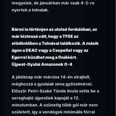
megyeiek, de januárban már csak 4-2-re
nyertek a tolnaiak.
Bármi is történjen az utolsó fordulóban, az
már biztossá vált, hogy a TFSE az
elődöntőben a Tolnával találkozik. A másik
ágon a DEAC vagy a Csepellel vagy az
Egerrel küzdhet meg a fináléért.
Újpest-Gyulai Amazonok 0-4
A játéknap már március 14-én elrajtolt,
méghozzá a gyulaiak sima győzelmével.
Először Petri-Szabó Tünde Imola vette be a
sereghajtó újpestiek kapuját a 12.
minutumban. A szünetig több gól már nem
született, így a vendégek minimális fórral