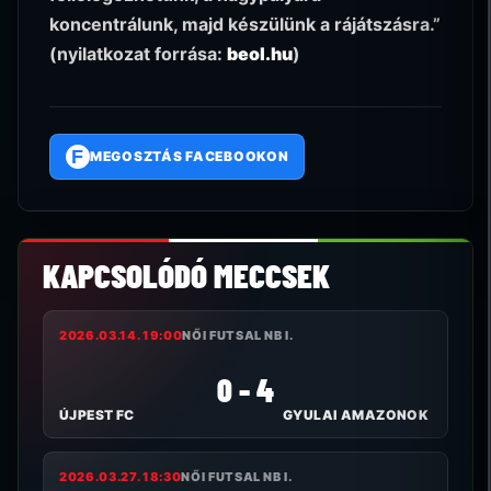
koncentrálunk, majd készülünk a rájátszásra.”
(nyilatkozat forrása:
beol.hu
)
F
MEGOSZTÁS FACEBOOKON
KAPCSOLÓDÓ MECCSEK
2026.03.14. 19:00
NŐI FUTSAL NB I.
0 - 4
ÚJPEST FC
GYULAI AMAZONOK
2026.03.27. 18:30
NŐI FUTSAL NB I.