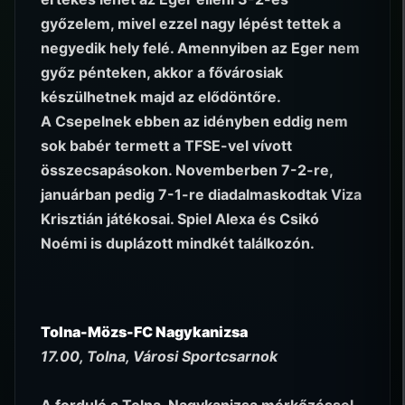
győzelem, mivel ezzel nagy lépést tettek a
negyedik hely felé. Amennyiben az Eger nem
győz pénteken, akkor a fővárosiak
készülhetnek majd az elődöntőre.
A Csepelnek ebben az idényben eddig nem
sok babér termett a TFSE-vel vívott
összecsapásokon. Novemberben 7-2-re,
januárban pedig 7-1-re diadalmaskodtak Viza
Krisztián játékosai. Spiel Alexa és Csikó
Noémi is duplázott mindkét találkozón.
Tolna-Mözs-FC Nagykanizsa
17.00, Tolna, Városi Sportcsarnok
A forduló a Tolna-Nagykanizsa mérkőzéssel