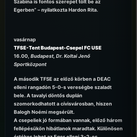
Szabina is fontos szerepet tölt be az
Egerben” – nyilatkozta Hardon Rita.
vasárnap
TFSE-Tent Budapest-Csepel FC USE
16.00,
Budapest, Dr. Koltai Jenő
Sportközpont
A második TFSE az előző körben a DEAC
elleni rangadón 5-0-s vereségbe szaladt
bele. A tavalyi döntős duplán
szomorkodhatott a cívisvárosban, hiszen
Balogh Noémi megsérült.
A csepeliek jó formában vannak, előző három
fellépésükön hibátlanok maradtak. Különösen
értékes lehet az Eger elleni 3-2-es