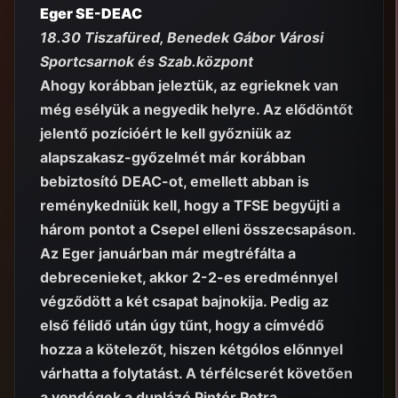
Eger SE-DEAC
18.30 Tiszafüred, Benedek Gábor Városi
Sportcsarnok és Szab.központ
Ahogy korábban jeleztük, az egrieknek van
még esélyük a negyedik helyre. Az elődöntőt
jelentő pozícióért le kell győzniük az
alapszakasz-győzelmét már korábban
bebiztosító DEAC-ot, emellett abban is
reménykedniük kell, hogy a TFSE begyűjti a
három pontot a Csepel elleni összecsapáson.
Az Eger januárban már megtréfálta a
debrecenieket, akkor 2-2-es eredménnyel
végződött a két csapat bajnokija. Pedig az
első félidő után úgy tűnt, hogy a címvédő
hozza a kötelezőt, hiszen kétgólos előnnyel
várhatta a folytatást. A térfélcserét követően
a vendégek a duplázó Pintér Petra