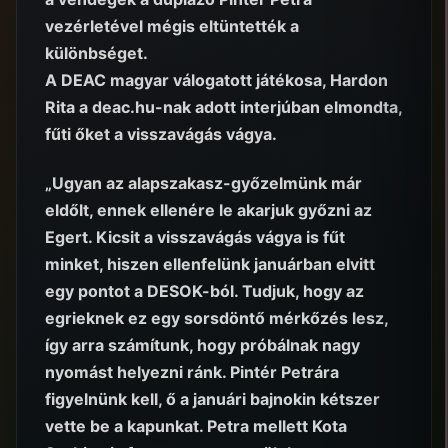
vezérletével mégis eltüntették a
különbséget.
A DEAC magyar válogatott játékosa, Hardon
Rita a deac.hu-nak adott interjúban elmondta,
fűti őket a visszavágás vágya.
„Ugyan az alapszakasz-győzelmünk már
eldőlt, ennek ellenére le akarjuk győzni az
Egert. Kicsit a visszavágás vágya is fűt
minket, hiszen ellenfelünk januárban elvitt
egy pontot a DESOK-ból. Tudjuk, hogy az
egrieknek ez egy sorsdöntő mérkőzés lesz,
így arra számítunk, hogy próbálnak nagy
nyomást helyezni ránk. Pintér Petrára
figyelnünk kell, ő a januári bajnokin kétszer
vette be a kapunkat. Petra mellett Kota