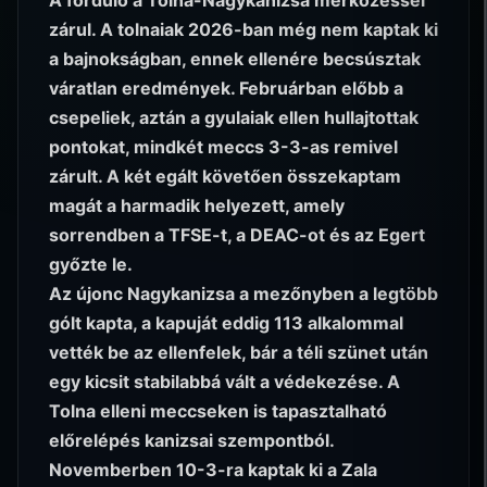
zárul. A tolnaiak 2026-ban még nem kaptak ki
a bajnokságban, ennek ellenére becsúsztak
váratlan eredmények. Februárban előbb a
csepeliek, aztán a gyulaiak ellen hullajtottak
pontokat, mindkét meccs 3-3-as remivel
zárult. A két egált követően összekaptam
magát a harmadik helyezett, amely
sorrendben a TFSE-t, a DEAC-ot és az Egert
győzte le.
Az újonc Nagykanizsa a mezőnyben a legtöbb
gólt kapta, a kapuját eddig 113 alkalommal
vették be az ellenfelek, bár a téli szünet után
egy kicsit stabilabbá vált a védekezése. A
Tolna elleni meccseken is tapasztalható
előrelépés kanizsai szempontból.
Novemberben 10-3-ra kaptak ki a Zala