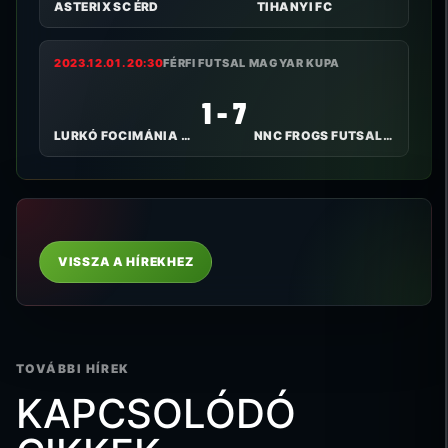
ASTERIX SC ÉRD
TIHANYI FC
2023.12.01. 20:30
FÉRFI FUTSAL MAGYAR KUPA
1 - 7
LURKÓ FOCIMÁNIA FK
NNC FROGS FUTSAL CLUB
VISSZA A HÍREKHEZ
TOVÁBBI HÍREK
KAPCSOLÓDÓ