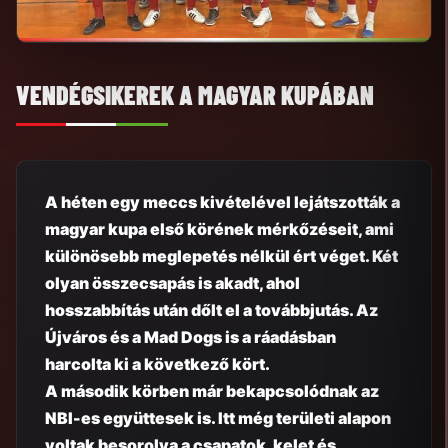
VENDÉGSIKEREK A MAGYAR KUPÁBAN
A héten egy meccs kivételével lejátszották a
magyar kupa első körének mérkőzéseit, ami
különösebb meglepetés nélkül ért véget. Két
olyan összecsapás is akadt, ahol
hosszabbítás után dőlt el a továbbjutás. Az
Újváros és a Mad Dogs is a ráadásban
harcolta ki a következő kört.
A második körben már bekapcsolódnak az
NBI-es együttesek is. Itt még területi alapon
voltak besorolva a csapatok, kelet és