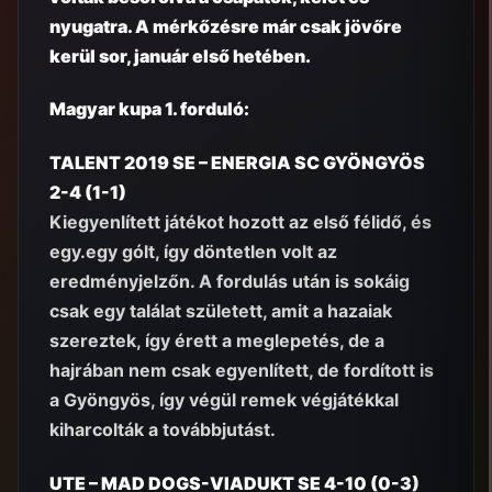
nyugatra. A mérkőzésre már csak jövőre
kerül sor, január első hetében.
Magyar kupa 1. forduló:
TALENT 2019 SE – ENERGIA SC GYÖNGYÖS
2-4 (1-1)
Kiegyenlített játékot hozott az első félidő, és
egy.egy gólt, így döntetlen volt az
eredményjelzőn. A fordulás után is sokáig
csak egy találat született, amit a hazaiak
szereztek, így érett a meglepetés, de a
hajrában nem csak egyenlített, de fordított is
a Gyöngyös, így végül remek végjátékkal
kiharcolták a továbbjutást.
UTE – MAD DOGS-VIADUKT SE 4-10 (0-3)