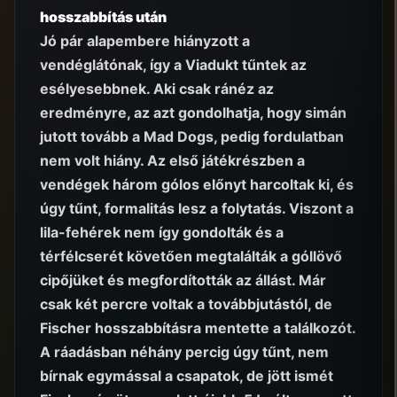
hosszabbítás után
Jó pár alapembere hiányzott a
vendéglátónak, így a Viadukt tűntek az
esélyesebbnek. Aki csak ránéz az
eredményre, az azt gondolhatja, hogy simán
jutott tovább a Mad Dogs, pedig fordulatban
nem volt hiány. Az első játékrészben a
vendégek három gólos előnyt harcoltak ki, és
úgy tűnt, formalitás lesz a folytatás. Viszont a
lila-fehérek nem így gondolták és a
térfélcserét követően megtalálták a góllövő
cipőjüket és megfordították az állást. Már
csak két percre voltak a továbbjutástól, de
Fischer hosszabbításra mentette a találkozót.
A ráadásban néhány percig úgy tűnt, nem
bírnak egymással a csapatok, de jött ismét