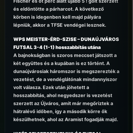
Fischer és öt perc alatt újabb 5 ! gólt szerzett
és eldöntötte a párharcot. A következő
körben is idegenben kell majd pályára
lépniük, akkor a TFSE vendégei lesznek.
WPS MEISTER-ÉRD-SZISE – DUNAÚJVÁROS
FUTSAL 3-4 (1-1) hosszabbítás utána
A bajnokságban is szoros meccset játszott a
két együttes és a kupában is ez történt. A
dunaújvárosiak háromszor is megszerezték a
vezetést, de a vendéglátónak mindannyiszor
volt válasza. Ezek után jöhetett a
hosszabbítás, ahol negyedszer is vezetést
szerzett az Újváros, amit már megőriztek a
hátralévő időben, így a második körre ők
készülhetnek, ahol az Aramist fogadják majd.