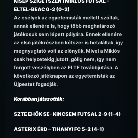
KISÉP SZIGETSZENTMIKLÓS FUTSAL –
ELTEL-BEAC 0-2 (0-2)
Az esélyek az egyetemisták mellett szóltak,
annak ellenére is, hogy több meghatározó
játékosuk sem lépett pályára. Ennek ellenére
az első játékrészben kétszer is betaláltak, így
megnyugtató volt az előnyük. Mivel a Miklós
csak helyzetekig jutott, gólig nem, így nem
forgott veszélyben az ELTE továbbjutása. A
következő játéknapon az egyetemisták az
Újpestet fogadják.
Korábban játszották:
SZTE EHÖK SE- KINCSEM FUTSAL 2-9 (1-4)
ASTERIX ÉRD – TIHANYI FC 5-2 (4-1)