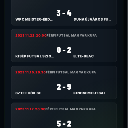
3 - 4
WPC MEISTER-ÉRD-SZISE
DUNAÚJVÁROS FUTSAL
2023.11.22. 20:00
FÉRFI FUTSAL MAGYAR KUPA
0 - 2
KISÉP FUTSAL SZIGETSZENTMIKLÓS
ELTE-BEAC
2023.11.15. 20:30
FÉRFI FUTSAL MAGYAR KUPA
2 - 9
SZTE EHÖK SE
KINCSEM FUTSAL
2023.11.17. 20:30
FÉRFI FUTSAL MAGYAR KUPA
5 - 2