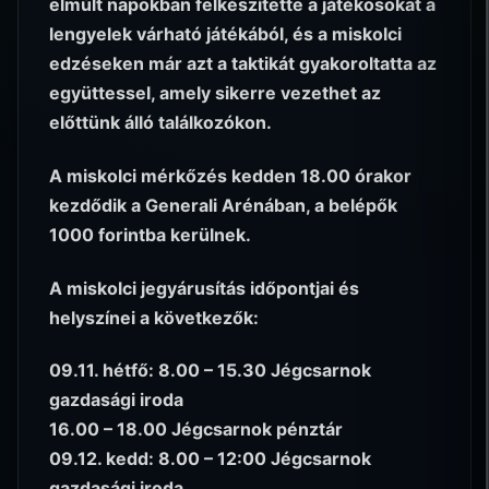
elmúlt napokban felkészítette a játékosokat a
lengyelek várható játékából, és a miskolci
edzéseken már azt a taktikát gyakoroltatta az
együttessel, amely sikerre vezethet az
előttünk álló találkozókon.
A miskolci mérkőzés kedden 18.00 órakor
kezdődik a Generali Arénában, a belépők
1000 forintba kerülnek.
A miskolci jegyárusítás időpontjai és
helyszínei a következők:
09.11. hétfő: 8.00 – 15.30 Jégcsarnok
gazdasági iroda
16.00 – 18.00 Jégcsarnok pénztár
09.12. kedd: 8.00 – 12:00 Jégcsarnok
gazdasági iroda