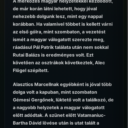
A mérkőzés magyar helyzetekkel kezdődött,
de már korán látni lehetett, hogy jóval
nehezebb dolgunk lesz, mint egy nappal
korábban. Ha valamivel többet is kellett várni
az első gólra, mint szombaton, a vezetést
ismét a magyar válogatott szerezte meg,
ráadásul Pál Patrik találata után nem sokkal
Rutai Balázs is eredményes volt. Ezt
követően az osztrákok következtek, Alec
Flögel szépített.
Alasztics Marcellnak egyébként is jóval több
dolga volt a kapuban, mint szombaton
Gémesi Gergőnek, lüktető volt a találkozó, de
a nagyobb helyzetek a magyar válogatott
előtt adódtak. A szünet előtt Vatamaniuc-
Bartha Dávid lövése után is utat talált a