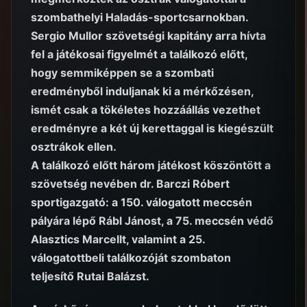
szombathelyi Haladás-sportcsarnokban.
Sergio Mullor szövetségi kapitány arra hívta
fel a játékosai figyelmét a találkozó előtt,
hogy semmiképpen se a szombati
eredményből induljanak ki a mérkőzésen,
ismét csak a tökéletes hozzáállás vezethet
eredményre a két új kerettaggal is kiegészült
osztrákok ellen.
A találkozó előtt három játékost köszöntött a
szövetség nevében dr. Barczi Róbert
sportigazgató: a 150. válogatott meccsén
pályára lépő Rábl Jánost, a 75. meccsén védő
Alasztics Marcellt, valamint a 25.
válogatottbeli találkozóját szombaton
teljesítő Rutai Balázst.