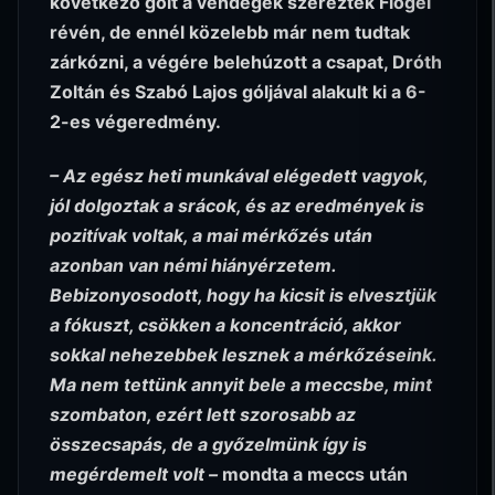
következő gólt a vendégek szerezték Flögel
révén, de ennél közelebb már nem tudtak
zárkózni, a végére belehúzott a csapat, Dróth
Zoltán és Szabó Lajos góljával alakult ki a 6-
2-es végeredmény.
– Az egész heti munkával elégedett vagyok,
jól dolgoztak a srácok, és az eredmények is
pozitívak voltak, a mai mérkőzés után
azonban van némi hiányérzetem.
Bebizonyosodott, hogy ha kicsit is elvesztjük
a fókuszt, csökken a koncentráció, akkor
sokkal nehezebbek lesznek a mérkőzéseink.
Ma nem tettünk annyit bele a meccsbe, mint
szombaton, ezért lett szorosabb az
összecsapás, de a győzelmünk így is
megérdemelt volt –
mondta a meccs után