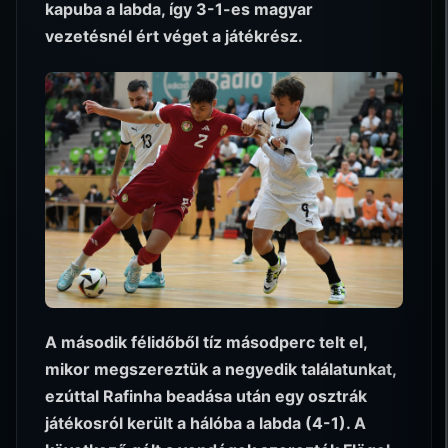
kapuba a labda, így 3-1-es magyar
vezetésnél ért véget a játékrész.
A második félidőből tíz másodperc telt el,
mikor megszereztük a negyedik találatunkat,
ezúttal Rafinha beadása után egy osztrák
játékosról került a hálóba a labda (4-1). A