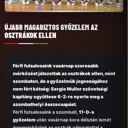
ÚJABB MAGABIZTOS GYŐZELEM AZ
OSZTRÁKOK ELLEN
Férfi futsalosaink vasárnap szorosabb
mérkőzést játszottak az osztrákok ellen, mint
szombaton, de a győzelmük jogosságához
nem fért kétség: Sergio Mullor szövetségi
kapitány együttese 6-2-re nyerte meg a
szombathelyi összecsapást.
Férfi futsalosaink a szombati,
11-0-s
győzelem
után vasárnap kora délután ismét
megmérkőztek az osztrák válogatottal a