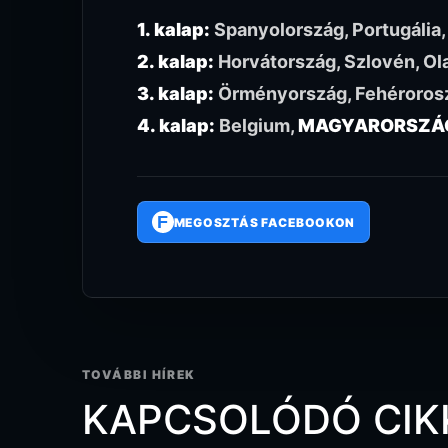
1. kalap:
Spanyolország, Portugália,
2. kalap:
Horvátország, Szlovén, Ol
3. kalap:
Örményország, Fehérorosz
4. kalap:
Belgium,
MAGYARORSZÁ
F
MEGOSZTÁS FACEBOOKON
TOVÁBBI HÍREK
KAPCSOLÓDÓ CIK