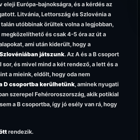
v eleji Európa-bajnokságra, és a kérdés az
atott. Litvánia, Lettország és Szlovénia a
alán utóbbinak örültek volna a legjobban,
 megközelíthető és csak 4-5 óra az út a
alapokat, ami után kiderült, hogy a
Szlovéniában játszunk
. Az A és a B csoport
sor, és mivel mind a két rendező, a lett és a
int a mieink, eldőlt, hogy oda nem
a D csoportba kerülhetünk
, aminek nyugati
an szerepel Fehéroroszország, akik potikial
em a B csoportba, így jó esély van rá, hogy
ött
rendezik.