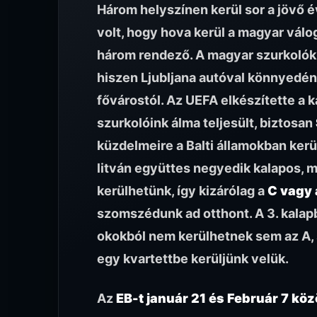
Három helyszínen kerül sor a jövő é
volt, hogy hova kerül a magyar válog
három rendező. A magyar szurkolók t
hiszen Ljubljana autóval könnyedén
fővárostól. Az UEFA elkészítette a k
szurkolóink álma teljesült, biztosan
küzdelmeire a Balti államokban kerül 
litván együttes negyedik kalapos, m
kerülhetünk, így kizárólag a
C vagy 
szomszédunk ad otthont. A 3. kalapb
okokból nem kerülhetnek sem az A, s
egy kvartettbe kerüljünk velük.
Az
EB-t január 21 és Február 7 köz