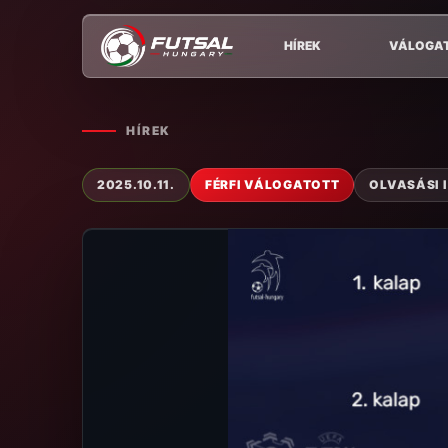
HÍREK
VÁLOGA
HÍREK
2025.10.11.
FÉRFI VÁLOGATOTT
OLVASÁSI I