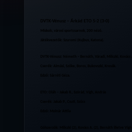
DVTK-Vénusz – Árkád ETO 5-2 (3-0)
Miskolc, városi sportcsarnok, 200 néző.
Játékvezetők:
Szuromi (Kujbus, Katona).
DVTK-Vénusz:
Németh – Bernáth, Váradi, Miliczki, Kovács 
Cserék:
Almási, Szőke, Boros, Bukovszki, Kresák.
Edző
:
Sárréti Géza.
ETO:
Oláh – Jakab R., Szórád, Vígh, András
Cserék:
Jakab P., Csuti, Szűcs
Edző
:
Molnár Attila
Gólszerzők
: Miliczki (2), Kovács A. (2), Bernáth illetve Vígh