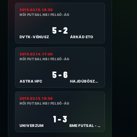
2015.02.15. 18:30
NŐI FUTSAL NB I FELSŐ-ÁG
5 - 2
DVTK-VÉNUSZ
ÁRKÁD ETO
2015.02.14. 17:30
NŐI FUTSAL NB I FELSŐ-ÁG
5 - 6
ASTRA HFC
HAJDÚBÖSZÖRMÉNYI TE
2015.02.13. 19:30
NŐI FUTSAL NB I FELSŐ-ÁG
1 - 3
UNIVERZUM
BME FUTSAL - AVL