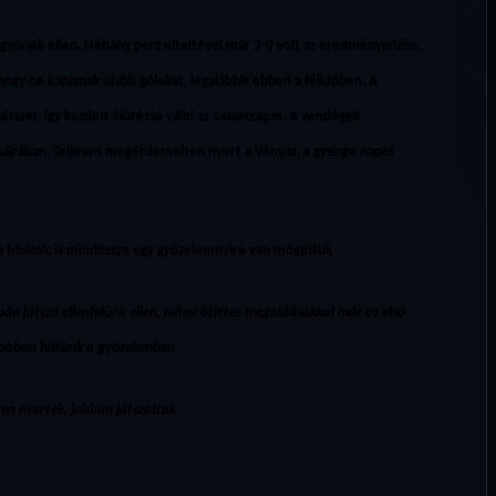
 győriek ellen. Néhány perc elteltével már 3-0 volt az eredményjelzőn.
hogy ne kapjanak újabb gólokat, legalábbis ebben a félidőben. A
étszer, így kezdett kiütéssé válni az összecsapás. A vendégek
a hajrában. Teljesen megérdemelten nyert a Vénusz, a gyenge napot
 a Miskolc is mindössze egy győzelemnyire van mögöttük
án játszó ellenfelünk ellen, néhol ötletes megoldásokkal már az első
jobban hittünk a győzelemben.
n nyertek, jobban játszottak.