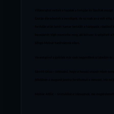
Villámrajtot vettek a hazaiak a tompán és fásultak mozgó
Ezután ébredeztek a vendégek, de ez csak arra volt elég, 
fordulás után ismét hamar betalált a házigazda, ráadásul k
becsületét Vígh mentette meg, aki kétszer is szépített 
kifogó Molnár-tanítványok ellen.
Vereségével a győriek már csak negyedikek a tabellán és
Sárréti Géza:
– Valószínű, hogy a hosszú utazás miatt tomp
félidőben a magunk javára fordítottuk a meccset. Ma mi 
Molnár Attila:
–
Gratulálok a Vénusznak, ma megérdemelte