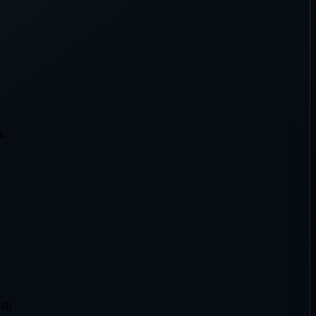
A.
 (2)