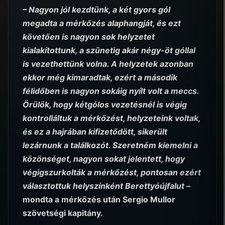
– Nagyon jól kezdtünk, a két gyors gól
megadta a mérkőzés alaphangját, és ezt
követően is nagyon sok helyzetet
kialakítottunk, a szünetig akár négy-öt góllal
is vezethettünk volna. A helyzetek azonban
ekkor még kimaradtak, ezért a második
félidőben is nagyon sokáig nyílt volt a meccs.
Örülök, hogy kétgólos vezetésnél is végig
kontrolláltuk a mérkőzést, helyzeteink voltak,
és ez a hajrában kifizetődött, sikerült
lezárnunk a találkozót. Szeretném kiemelni a
közönséget, nagyon sokat jelentett, hogy
végigszurkolták a mérkőzést, pontosan ezért
választottuk helyszínként Berettyóújfalut –
mondta a mérkőzés után Sergio Mullor
szövetségi kapitány.