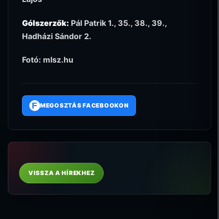
Gólszerzők:
Pál Patrik 1., 35., 38., 39.,
Hadházi Sándor 2.
Fotó: mlsz.hu
F
MEGOSZTÁS FACEBOOKON
VISSZA A HÍREKHEZ