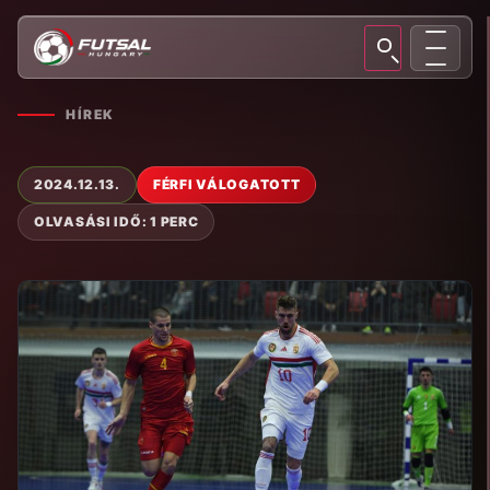
HÍREK
2024.12.13.
FÉRFI VÁLOGATOTT
OLVASÁSI IDŐ: 1 PERC