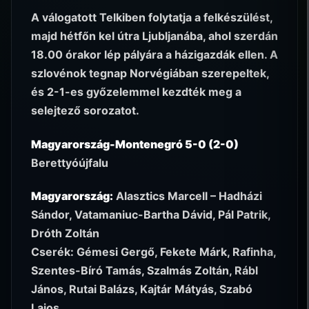
A válogatott Telkiben folytatja a felkészülést,
majd hétfőn kel útra Ljubljanába, ahol szerdán
18.00 órakor lép pályára a házigazdák ellen. A
szlovénok tegnap Norvégiában szerepeltek,
és 2-1-es győzelemmel kezdték meg a
selejtező sorozatot.
Magyarország-Montenegró 5-0 (2-0)
Berettyóújfalu
Magyarország:
Alasztics Marcell – Hadházi
Sándor, Vatamaniuc-Bartha Dávid, Pál Patrik,
Dróth Zoltán
Cserék: Gémesi Gergő, Fekete Márk, Rafinha,
Szentes-Bíró Tamás, Szalmás Zoltán, Rábl
János, Rutai Balázs, Kajtár Mátyás, Szabó
Lajos