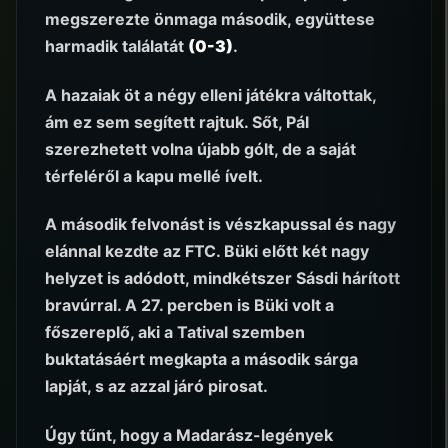
megszerezte önmaga második, együttese
harmadik találatát
(0-3)
.
A hazaiak öt a négy elleni játékra váltottak,
ám ez sem segített rajtuk. Sőt, Pál
szerezhetett volna újabb gólt, de a saját
térfeléről a kapu mellé ívelt.
A második felvonást is vészkapussal és nagy
elánnal kezdte az FTC. Büki előtt két nagy
helyzet is adódott, mindkétszer Sásdi hárított
bravúrral. A 27. percben is Büki volt a
főszereplő, aki a Tatival szemben
buktatásáért megkapta a második sárga
lapját, s az azzal járó pirosat.
Úgy tűnt, hogy a Madarász-legények