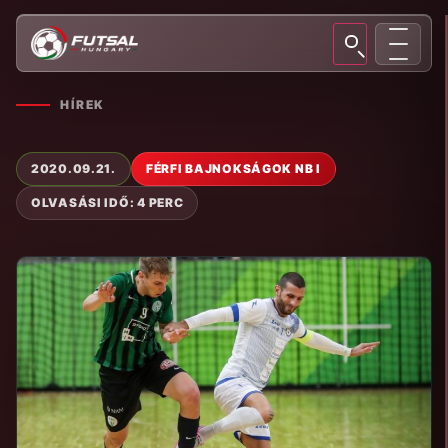
HÍREK
2020.09.21.
FÉRFI BAJNOKSÁGOK NB I
OLVASÁSI IDŐ: 4 PERC