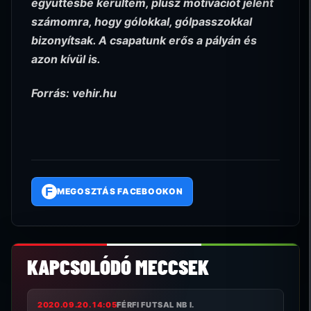
együttesbe kerültem, plusz motivációt jelent
számomra, hogy gólokkal, gólpasszokkal
bizonyítsak. A csapatunk erős a pályán és
azon kívül is.
Forrás: vehir.hu
F
MEGOSZTÁS FACEBOOKON
KAPCSOLÓDÓ MECCSEK
2020.09.20. 14:05
FÉRFI FUTSAL NB I.