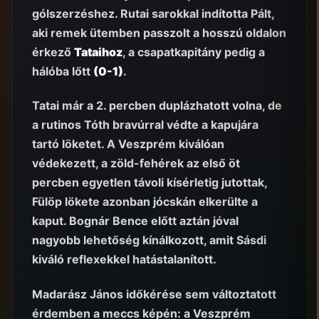
gólszerzéshez. Rutai sarokkal indította Pált,
aki remek ütemben passzolt a hosszú oldalon
érkező
Tataihoz
, a csapatkapitány pedig a
hálóba lőtt
(0-1)
.
Tatai már a 2. percben duplázhatott volna, de
a rutinos Tóth bravúrral védte a kapujára
tartó löketet. A Veszprém kiválóan
védekezett, a zöld-fehérek az első öt
percben egyetlen távoli kísérletig jutottak,
Fülöp lökete azonban jócskán elkerülte a
kaput. Bognár Bence előtt aztán jóval
nagyobb lehetőség kínálkozott, amit Sásdi
kiváló reflexekkel hatástalanított.
Madarász János időkérése sem változtatott
érdemben a meccs képén: a Veszprém