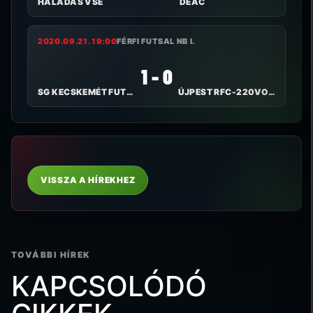
HALADÁS VSE
DEAC
2020.09.21. 19:00
FÉRFI FUTSAL NB I.
1 - 0
SG KECSKEMÉT FUTSAL
ÚJPEST RFC-220VOLT
VISSZA A HÍREKHEZ
TOVÁBBI HÍREK
KAPCSOLÓDÓ