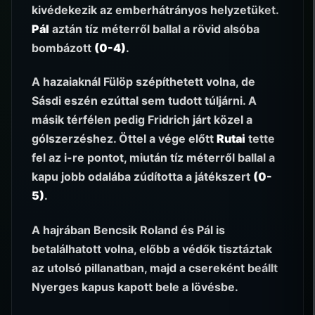
kivédekezik az emberhátrányos helyzetüket.
Pál
aztán tíz méterről ballal a rövid alsóba
bombázott
(0-4)
.
A hazaiaknál Fülöp szépíthetett volna, de
Sásdi eszén ezúttal sem tudott túljárni. A
másik térfélen pedig Fridrich járt közel a
gólszerzéshez. Öttel a vége előtt
Rutai
tette
fel az i-re pontot, miután tíz méterről ballal a
kapu jobb odalába zúdította a játékszert
(0-
5)
.
A hajrában Bencsik Roland és Pál is
betalálhatott volna, előbb a védők tisztáztak
az utolsó pillanatban, majd a csereként beállt
Nyerges kapus kapott bele a lövésbe.