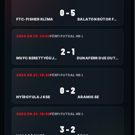
0 - 5
FTC-FISHER KLÍMA
BALATON BÚTOR FC VESZPRÉM
2020.09.19. 14:05
FÉRFI FUTSAL NB I.
2 - 1
MVFC BERETTYÓÚJFALU
DUNAFERR DUE DUTRADE FC
2020.09.21. 18:30
FÉRFI FUTSAL NB I.
0 - 2
NYÍRGYULAJ KSE
ARAMIS SE
2020.09.21. 18:30
FÉRFI FUTSAL NB I.
3 - 2