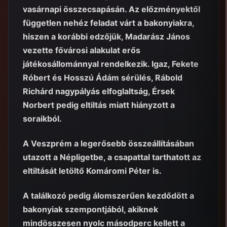
vasárnapi összecsapásán. Az előzményektől
független nehéz feladat várt a bakonyiakra,
hiszen a korábbi edzőjük, Madarász János
vezette fővárosi alakulat erős
játékosállománnyal rendelkezik. Igaz, Fekete
Róbert és Hosszú Ádám sérülés, Rábold
Richárd nagypályás elfoglaltság, Érsek
Norbert pedig eltiltás miatt hiányzott a
soraikból.
A Veszprém a legerősebb összeállításában
utazott a Népligetbe, a csapattal tarthatott az
eltiltását letöltő Komáromi Péter is.
A találkozó pedig álomszerűen kezdődött a
bakonyiak szempontjából, akiknek
mindösszesen nyolc másodperc kellett a