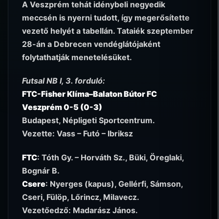
A Veszprém tehát idénybeli negyedik
meccsén is nyerni tudott, így megerősítette
vezető helyét a tabellán. Tataiék szeptember
28-án a Debrecen vendéglátójaként
folytathatják menetelésüket.
Futsal NB I, 3. forduló:
FTC-Fisher Klíma–Balaton Bútor FC
Veszprém 0-5 (0-3)
Budapest, Népligeti Sportcentrum.
Vezette: Vass – Futó – Ibriksz
FTC
: Tóth Gy. – Horváth Sz., Büki, Öreglaki,
Bognár B.
Csere
: Nyerges (kapus), Gellérfi, Sámson,
Cseri, Fülöp, Lőrincz, Milavecz.
Vezetőedző: Madarász János.