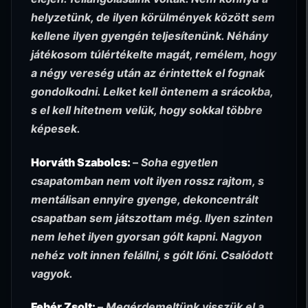
helyzetünk, de ilyen körülmények között sem
kellene ilyen gyengén teljesítenünk. Néhány
játékosom túlértékelte magát, remélem, hogy
a négy vereség után az érintettek el fognak
gondolkodni. Lelket kell öntenem a srácokba,
s el kell hitetnem velük, hogy sokkal többre
képesek.
Horváth Szabolcs:
–
Soha egyetlen
csapatomban nem volt ilyen rossz rajtom, s
mentálisan ennyire gyenge, dekoncentrált
csapatban sem játszottam még. Ilyen szinten
nem lehet ilyen gyorsan gólt kapni. Nagyon
nehéz volt innen felállni, s gólt lőni. Csalódott
vagyok.
Fehér Zsolt:
–
Megérdemeltünk visszük el a