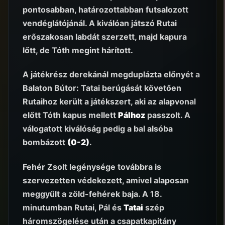
pontosabban, határozottabban futsalozott
vendéglátójánál. A kiválóan játszó Rutai
erőszakosan labdát szerzett, majd kapura
lőtt, de Tóth megint hárított.
A játékrész derekánál megduplázta előnyét a
Balaton Bútor: Tatai berúgását követően
Rutaihoz került a játékszert, aki az alapvonal
előtt Tóth kapus mellett
Pálhoz
passzolt. A
válogatott kiválóság pedig a bal alsóba
bombázott
(0-2)
.
Fehér Zsolt legénysége továbbra is
szervezetten védekezett, amivel alaposan
meggyűlt a zöld-fehérek baja. A 18.
minutumban Rutai, Pál és
Tatai
szép
háromszögelése után a csapatkapitány