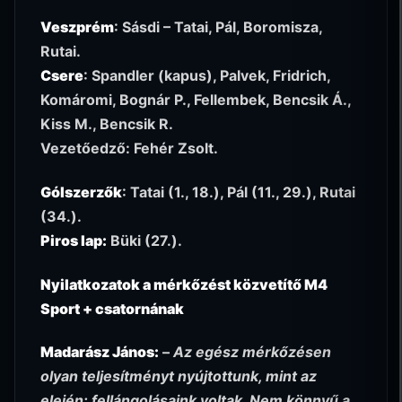
Veszprém
: Sásdi – Tatai, Pál, Boromisza,
Rutai.
Csere
: Spandler (kapus), Palvek, Fridrich,
Komáromi, Bognár P., Fellembek, Bencsik Á.,
Kiss M., Bencsik R.
Vezetőedző: Fehér Zsolt.
Gólszerzők
: Tatai (1., 18.), Pál (11., 29.), Rutai
(34.).
Piros lap:
Büki (27.).
Nyilatkozatok a mérkőzést közvetítő M4
Sport + csatornának
Madarász János:
–
Az egész mérkőzésen
olyan teljesítményt nyújtottunk, mint az
elején: fellángolásaink voltak. Nem könnyű a