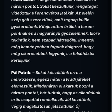
három pontot. Sokat készültünk, rengeteget
videóztuk a Ferencváros játékát. Az elején
szép gólt szereztünk, amit tegnap külön
gyakoroltunk. Kifejezetten örülök a három
pontnak és a nagyarányú győzelemnek. Előre
tekintünk, nem szabad hátradőlni. Innentől
még keményebben fogunk dolgozni, hogy
még sikeresebbek legyünk, s a felsőházba
kerüljünk.
Pál Patrik:
–
Sokat készültünk erre a
mérkőzésre, egész héten a Fradi játékét
elemeztük. Mindenáron el akartuk hozni a
három pontot, bár tudtuk, hogy az ellenfelünk
erős csapattal rendelkezik. Jól kezdtünk,
végig magabiztosan játszottunk. Új