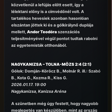
közvetlenül a lefújás előtt esett, így a
lélektani előny is a címvédőnél volt. A
tartalékos hevesiek azonban hasonlóan
elszántan jöttek ki és a gólkirálynő duplája
mellett,
Andor Teodóra
szenzációs
teljesítményével végül pontot tudtak rabolni
az egyetemisták otthonából.
NAGYKANIZSA – TOLNA-MÖZS 2:4 (2:1)
Gólok: Domján-Köröcz B., Molnár R. ill.: Szabó
B., Kota G., Kozma R., Kiss G.
2026.01.17. 19:00
Nagykanizsa, Kanizsa Aréna
A szünetben még úgy festett, hogy nagyobb
meglepetés van készülőben, mint az ország