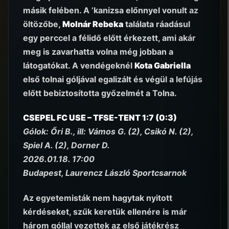
másik felében. A ’kanizsa előnnyel vonult az
öltözőbe,
Molnár Rebeka
találata ráadásul
egy perccel a félidő előtt érkezett, ami akár
meg is zavarhatta volna még jobban a
látogatókat. A vendégeknél
Kota Gabriella
első tolnai góljával egalizált és végül a lefújás
előtt bebiztosította győzelmét a Tolna.
CSEPEL FC USE – TFSE-TENT 1:7 (0:3)
Gólok: Őri B., ill: Vámos G. (2), Csikó N. (2),
Spiel A. (2), Dorner D.
2026.01.18. 17:00
Budapest, Laurencz László Sportcsarnok
Az egyetemisták nem hagytak nyitott
kérdéseket, szűk keretük ellenére is már
három góllal vezettek az első játékrész