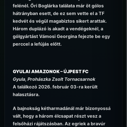
felénél. Őri Boglárka találata már öt gólos
hátrányban esett, de ez sem vette el a TF
kedvét és végül magabiztos sikert arattak.
Három duplázó is akadt a vendégeknél, a
gólgyártást Vámosi Georgina fejezte be egy
perccel a lefújás előtt.
GYULAI AMAZONOK – ÚJPEST FC
Gyula, Prohászka Zsolt Tornacsarnok
A találkozó 2026. február 03-ra került
halasztásra.
A bajnokság kétharmadánál már bizonyossá
vált, hogy a három élcsapat részt vesz a
felsőházi rájátszásban. Az egriek a bravúr