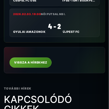
CSEPEL FC USE
TFSE-TENT BUDAPEST
2026.02.03. 19:00
NŐI FUTSAL NB I.
4 - 2
GYULAI AMAZONOK
ÚJPEST FC
VISSZA A HÍREKHEZ
TOVÁBBI HÍREK
KAPCSOLÓDÓ