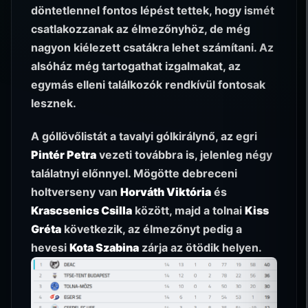
döntetlennel fontos lépést tettek, hogy ismét
csatlakozzanak az élmezőnyhöz, de még
nagyon kiélezett csatákra lehet számítani. Az
alsóház még tartogathat izgalmakat, az
egymás elleni találkozók rendkívül fontosak
lesznek.
A góllövőlistát a tavalyi gólkirálynő, az egri
Pintér Petra
vezeti továbbra is, jelenleg négy
találatnyi előnnyel. Mögötte debreceni
holtverseny van
Horváth Viktória
és
Krascsenics Csilla
között, majd a tolnai
Kiss
Gréta
következik, az élmezőnyt pedig a
hevesi
Kota Szabina
zárja az ötödik helyen.