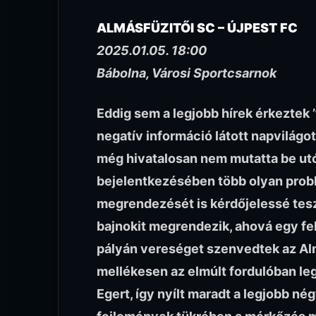
ALMÁSFÜZITŐI SC – ÚJPEST FC
2025.01.05. 18:00
Bábolna, Városi Sportcsarnok
Eddig sem a legjobb hírek érkeztek ’
negatív információ látott napvilágo
még hivatalosan nem mutatta be ut
bejelentkezésében több olyan probl
megrendezését is kérdőjelessé tes
bajnokit megrendezik, ahová egy fel
pályán vereséget szenvedtek az Almá
mellékesen az elmúlt fordulóban le
Egert, így nyílt maradt a legjobb nég