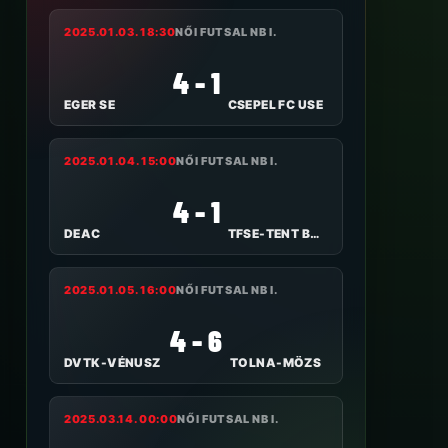
2025.01.03. 18:30
NŐI FUTSAL NB I.
4 - 1
EGER SE
CSEPEL FC USE
2025.01.04. 15:00
NŐI FUTSAL NB I.
4 - 1
DEAC
TFSE-TENT BUDAPEST
2025.01.05. 16:00
NŐI FUTSAL NB I.
4 - 6
DVTK-VÉNUSZ
TOLNA-MÖZS
2025.03.14. 00:00
NŐI FUTSAL NB I.