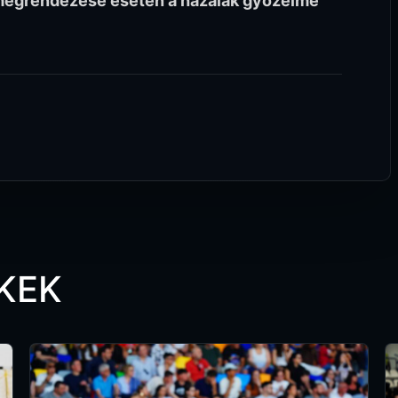
megrendezése esetén a hazaiak győzelme
KEK