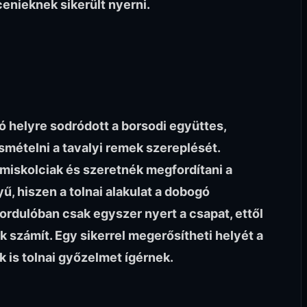
enieknek sikerült nyerni.
ó helyre sodródott a borsodi együttes,
smételni a tavalyi remek szereplését.
 miskolciak és szeretnék megfordítani a
ű, hiszen a tolnai alakulat a dobogó
 fordulóban csak egyszer nyert a csapat, ettől
 számít. Egy sikerrel megerősítheti helyét a
 is tolnai győzelmet ígérnek.