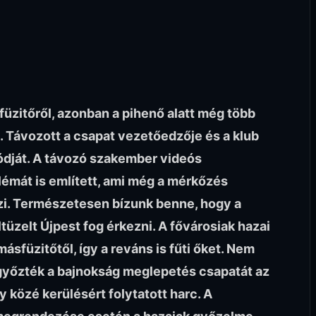
füzitőről, azonban a pihenő alatt még több
t. Távozott a csapat vezetőedzője és a klub
ódját. A távozó szakember videós
émát is említett, ami még a mérkőzés
zi. Természetesen bízunk benne, hogy a
tüzelt Újpest fog érkezni. A fővárosiak hazai
sfüzitőtől, így a reváns is fűti őket. Nem
győzték a bajnokság meglepetés csapatát az
y közé kerülésért folytatott harc. A