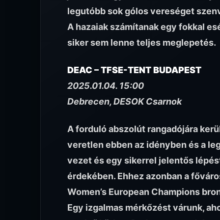
legutóbb sok gólos vereséget szenve
A hazaiak számítanak egy fokkal e
siker sem lenne teljes meglepetés.
DEAC – TFSE-TENT BUDAPEST
2025.01.04. 15:00
Debrecen, DESOK Csarnok
A forduló abszolút rangadójára ker
veretlen ebben az idényben és a le
vezet és egy sikerrel jelentős lép
érdekében. Ehhez azonban a főváros
Women’s European Champions bron
Egy izgalmas mérkőzést várunk, aho