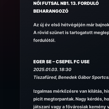
NŐI FUTSAL NB1. 13. FORDULÓ
BEHARANGOZÓ
Az új év első hétvégéjén már bajnok
A rövid szünet is tartogatott megle
fordulótól.
EGER SE – CSEPEL FC USE
2025.01.03. 18:30
Tiszafüred, Benedek Gábor Sportcs
Izgalmas mérkőzésre van kilátás, h
picit megtorpantak. Nagy kérdés, ho
játszani vagy a fővárosiak kemény 