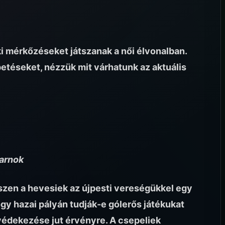
i mérkőzéseket játszanak a női élvonalban.
petéseket, nézzük mit várhatunk az aktuális
arnok
iszen a hevesiek az újpesti vereségükkel egy
gy hazai pályán tudják-e gólerős játékukat
védekezése jut érvényre. A csepeliek