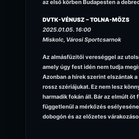
az első körben Budapesten a debrec
DVTK-VÉNUSZ – TOLNA-MÖZS
2025.01.05. 16:00
Miskolc, Városi Sportcsarnok
Az almásfüzitői vereséggel az utols
amely úgy fest idén nem tudja megi
Azonban a hírek szerint elszántak a
rossz szériájukat. Ez nem lesz könny
harmadik fokán áll. Bár az elmúlt öt
függetlenül a mérkőzés esélyesének
dobogón és az előzetes várakozások