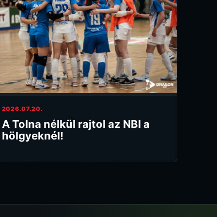
2026.07.20.
A Tolna nélkül rajtol az NBI a
hölgyeknél!