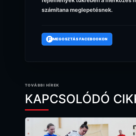
fejlemények tükrében a mérkőzés 
számítana meglepetésnek.
F
MEGOSZTÁS FACEBOOKON
TOVÁBBI HÍREK
KAPCSOLÓDÓ CIK