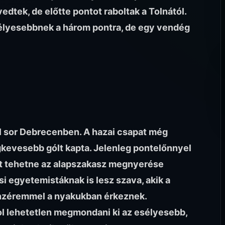
dtek, de előtte pontot raboltak a Tolnától.
sélyesebbnek a három pontra, de egy vendég
ül sor Debrecenben. A hazai csapat még
gkevesebb gólt kapta. Jelenleg pontelőnnyel
ést tehetne az alapszakasz megnyerése
i egyetemistáknak is lesz szava, akik a
zéremmel a nyakukban érkeznek.
l lehetetlen megmondani ki az esélyesebb,