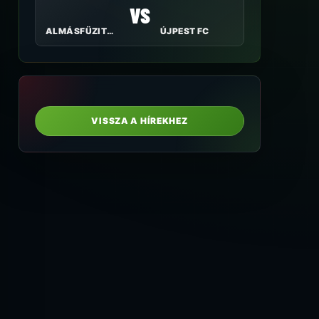
VS
ALMÁSFÜZITŐI SC
ÚJPEST FC
VISSZA A HÍREKHEZ