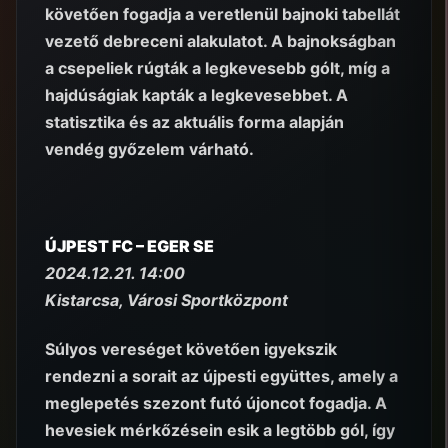
követően fogadja a veretlenül bajnoki tabellát
vezető debreceni alakulatot. A bajnokságban
a csepeliek rúgták a legkevesebb gólt, míg a
hajdúságiak kapták a legkevesebbet. A
statisztika és az aktuális forma alapján
vendég győzelem várható.
ÚJPEST FC – EGER SE
2024.12.21. 14:00
Kistarcsa, Városi Sportközpont
Súlyos vereséget követően igyekszik
rendezni a sorait az újpesti együttes, amely a
meglepetés szezont futó újoncot fogadja. A
hevesiek mérkőzésein esik a legtöbb gól, így