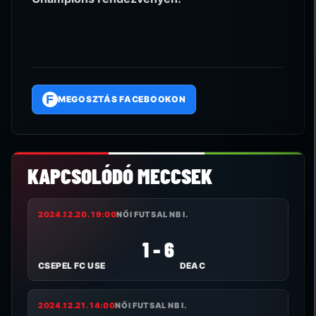
F
MEGOSZTÁS FACEBOOKON
KAPCSOLÓDÓ MECCSEK
2024.12.20. 19:00
NŐI FUTSAL NB I.
1 - 6
CSEPEL FC USE
DEAC
2024.12.21. 14:00
NŐI FUTSAL NB I.