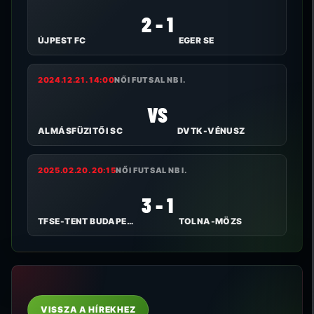
2 - 1
ÚJPEST FC
EGER SE
2024.12.21. 14:00
NŐI FUTSAL NB I.
VS
ALMÁSFÜZITŐI SC
DVTK-VÉNUSZ
2025.02.20. 20:15
NŐI FUTSAL NB I.
3 - 1
TFSE-TENT BUDAPEST
TOLNA-MÖZS
VISSZA A HÍREKHEZ