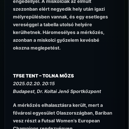
engedéllyel. A miskolciak az elmúlt
szezonban elért negyedik hely után igazi
mélyrepülésben vannak, és egy esetleges
vereséggel a tabella utolsó helyére
kerülhetnek. Háromesélyes a mérkőzés,
azonban a miskolci győzelem kevésbé
okozna meglepetést.
TFSE TENT – TOLNA MÖZS
2025.02.20. 20:15
Budapest, Dr. Koltai Jenő Sportközpont
A mérkőzés elhalasztásra került, mert a
fővárosi egyesület Olaszországban, Bariban
vesz részt a Futsal Women’s European
Champions rendezvényen.