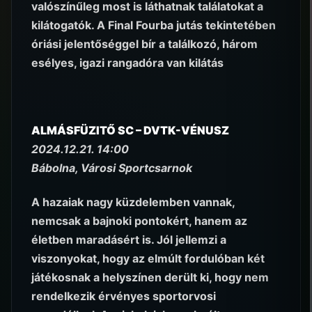
valószínűleg most is láthatnak találatokat a
kilátogatók. A Final Fourba jutás tekintetében
óriási jelentőséggel bír a találkozó, három
esélyes, igazi rangadóra van kilátás
ALMÁSFÜZITŐ SC – DVTK-VÉNUSZ
2024.12.21. 14:00
Bábolna, Városi Sportcsarnok
A hazaiak nagy küzdelemben vannak,
nemcsak a bajnoki pontokért, hanem az
életben maradásért is. Jól jellemzi a
viszonyokat, hogy az elmúlt fordulóban két
játékosnak a helyszínen derült ki, hogy nem
rendelkezik érvényes sportorvosi