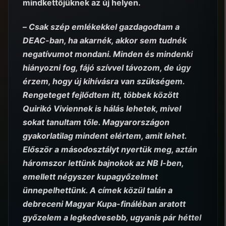
mindkettőjüknek az új helyen.
–
Csak szép emlékekkel gazdagodtam a
DEAC-ban, ha akarnék, akkor sem tudnék
negatívumot mondani. Minden és mindenki
hiányozni fog, fájó szívvel távozom, de úgy
érzem, hogy új kihívásra van szükségem.
Rengeteget fejlődtem itt, többek között
Quirikó Viviennek is hálás lehetek, mivel
sokat tanultam tőle. Magyarországon
gyakorlatilag mindent elértem, amit lehet.
Először a másodosztályt nyertük meg, aztán
háromszor lettünk bajnokok az NB I-ben,
emellett négyszer kupagyőzelmet
ünnepelhettünk. A címek közül talán a
debreceni Magyar Kupa-fináléban aratott
győzelem a legkedvesebb, ugyanis pár héttel