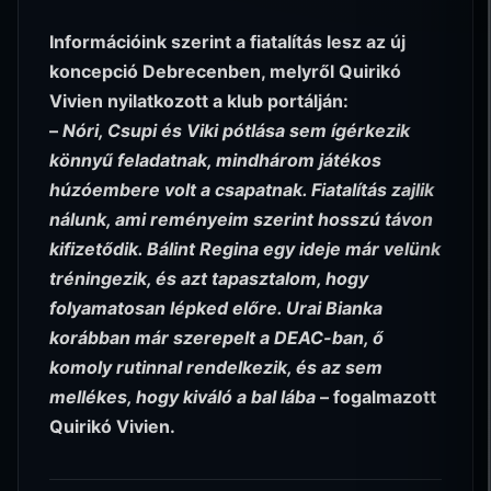
Információink szerint a fiatalítás lesz az új
koncepció Debrecenben, melyről Quirikó
Vivien nyilatkozott a klub portálján:
–
Nóri, Csupi és Viki pótlása sem ígérkezik
könnyű feladatnak, mindhárom játékos
húzóembere volt a csapatnak. Fiatalítás zajlik
nálunk, ami reményeim szerint hosszú távon
kifizetődik. Bálint Regina egy ideje már velünk
tréningezik, és azt tapasztalom, hogy
folyamatosan lépked előre. Urai Bianka
korábban már szerepelt a DEAC-ban, ő
komoly rutinnal rendelkezik, és az sem
mellékes, hogy kiváló a bal lába
– fogalmazott
Quirikó Vivien.