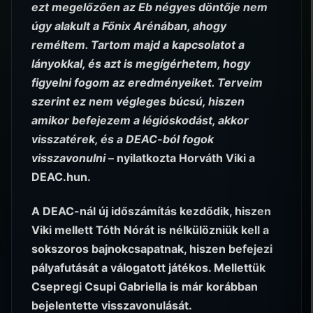
ezt megelőzően az Eb négyes döntője nem
úgy alakult a Főnix Arénában, ahogy
reméltem. Tartom majd a kapcsolatot a
lányokkal, és azt is megígérhetem, hogy
figyelni fogom az eredményeiket. Terveim
szerint ez nem végleges búcsú, hiszen
amikor befejezem a légióskodást, akkor
visszatérek, és a DEAC-ból fogok
visszavonulni
– nyilatkozta Horváth Viki a
DEAC.hun.
A DEAC-nál új időszámítás kezdődik, hiszen
Viki mellett Tóth Nórát is nélkülözniük kell a
sokszoros bajnokcsapatnak, hiszen befejezi
pályafutását a válogatott játékos. Mellettük
Csepregi Csupi Gabriella is már korábban
bejelentette visszavonulását.