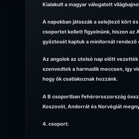
Kialakult a magyar válogatott világbajn
A napokban játsszák a selejtező kört és
csoportot kellett figyelnünk, hiszen az
győztesét kaptuk a minitornát rendező 
Az angolok az utolsó nap előtt vezették
szenvedtek a harmadik meccsen, így viss
hogy ők csatlakoznak hozzánk.
A B csoportban Fehéroroszország össz
Koszovót, Andorrát és Norvégiát megny
4. csoport: