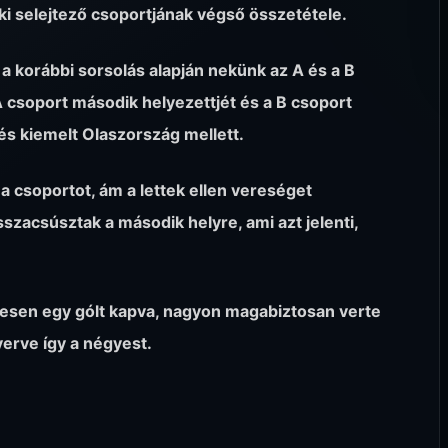
oki selejtező csoportjának végső összetétele.
 a korábbi sorsolás alapján nekünk az A és a B
 A csoport második helyezettjét és a B csoport
és kiemelt Olaszország mellett.
 a csoportot, ám a lettek ellen vereséget
zacsúsztak a második helyre, ami azt jelenti,
esen egy gólt kapva, nagyon magabiztosan verte
erve így a négyest.