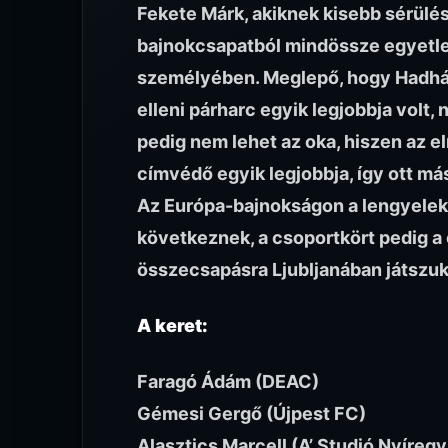
Fekete Márk, akiknek kisebb sérülés
bajnokcsapatból mindössze egyetlen
személyében. Meglepő, hogy Hadházi
elleni párharc egyik legjobbja volt,
pedig nem lehet az oka, hiszen az e
címvédő egyik legjobbja, így ott más
Az Európa-bajnokságon a lengyelekk
következnek, a csoportkört pedig a
összecsapásra Ljubljanában játszuk
A keret:
Faragó Ádám (DEAC)
Gémesi Gergő (Újpest FC)
Alasztics Marcell (A’ Studió Nyíreg