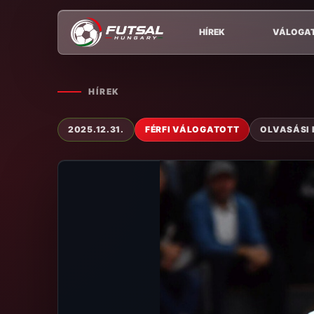
HÍREK
VÁLOGA
HÍREK
2025.12.31.
FÉRFI VÁLOGATOTT
OLVASÁSI I