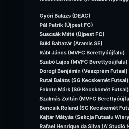
Győri Balázs (DEAC)
Pál Patrik (Újpest FC)
Suscsák Máté (Újpest FC)
Büki Baltazár (Aramis SE)
Rábl János (MVFC Berettyóújfalu)
Szabó Lajos (MVFC Berettyóújfalu)
Dorogi Benjámin (Veszprém Futsal)
Rutai Balázs (SG Kecskemét Futsal)
Fekete Márk (SG Kecskemét Futsal)
Szalmás Zoltán (MVFC Berettyóújfa
Bencsik Roland (SG Kecskemét Futs
Kajtár Mátyás (Sekcja Futsalu Wiar
Rafael Henrique da Silva (A’ Studió