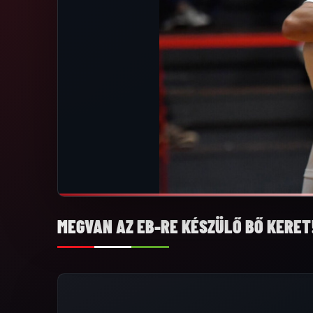
MEGVAN AZ EB-RE KÉSZÜLŐ BŐ KERET