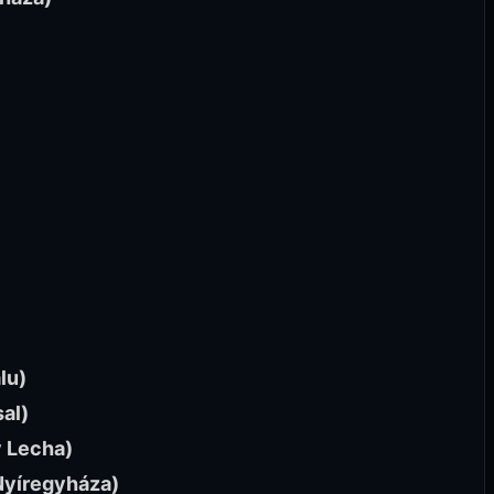
lu)
al)
y Lecha)
 Nyíregyháza)