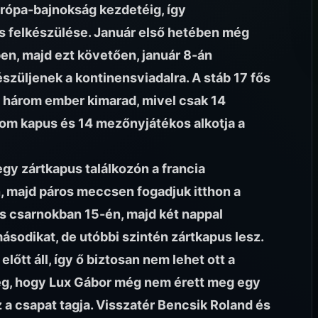
rópa-bajnokság kezdetéig, így
s felkészülése. Január első hetében még
ben, majd ezt követően, január 8-án
készüljenek a kontinensviadalra. A stáb 17 fős
g három ember kimarad, mivel csak 14
rom kapus és 14 mezőnyjátékos alkotja a
gy zártkapus találkozón a francia
n, majd páros meccsen fogadjuk itthon a
as csarnokban 15-én, majd két nappal
ásodikat, de utóbbi szintén zártkapus lesz.
előtt áll, így ő biztosan nem lehet ott a
meg, hogy Lux Gábor még nem érett meg egy
sz a csapat tagja. Visszatér Bencsik Roland és