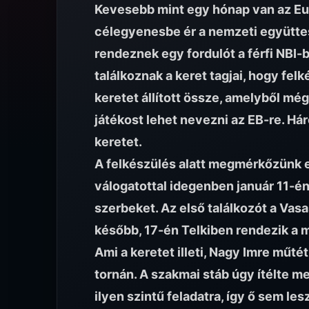
Kevesebb mint egy hónap van az Eu
célegyenesbe ér a nemzeti együtte
rendeznek egy fordulót a férfi NBI-
találkoznak a keret tagjai, hogy fel
keretet állított össze, amelyből mé
játékost lehet nevezni az EB-re. Há
keretet.
A felkészülés alatt megmérkőzünk e
válogatottal idegenben január 11-é
szerbeket. Az első találkozót a Vas
később, 17-én Telkiben rendezik a m
Ami a keretet illeti, Nagy Imre műtét 
tornán. A szakmai stáb úgy ítélte 
ilyen szintű feladatra, így ő sem le