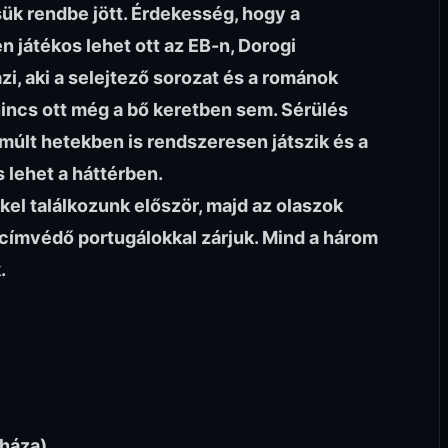
ük rendbe jött. Érdekesség, hogy a
 játékos lehet ott az EB-n, Dorogi
, aki a selejtező sorozat és a románok
 nincs ott még a bő keretben sem. Sérülés
lmúlt hetekben is rendszeresen játszik és a
 lehet a háttérben.
el találkozunk először, majd az olaszok
 címvédő portugálokkal zárjuk. Mind a három
.
yháza)