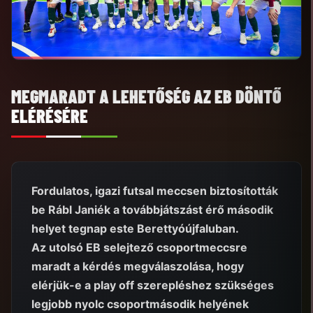
MEGMARADT A LEHETŐSÉG AZ EB DÖNTŐ
ELÉRÉSÉRE
Fordulatos, igazi futsal meccsen biztosították
be Rábl Janiék a továbbjátszást érő második
helyet tegnap este Berettyóújfaluban.
Az utolsó EB selejtező csoportmeccsre
maradt a kérdés megválaszolása, hogy
elérjük-e a play off szerepléshez szükséges
legjobb nyolc csoportmásodik helyének