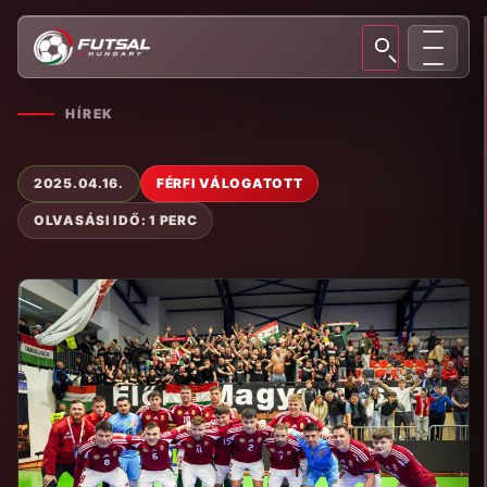
HÍREK
2025.04.16.
FÉRFI VÁLOGATOTT
OLVASÁSI IDŐ: 1 PERC