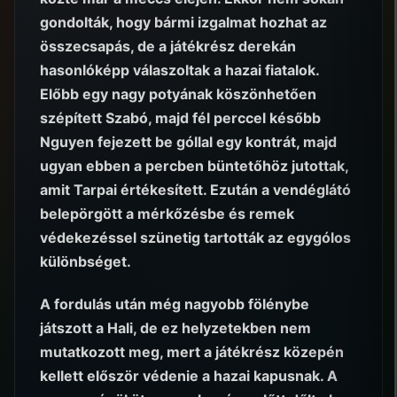
gondolták, hogy bármi izgalmat hozhat az
összecsapás, de a játékrész derekán
hasonlóképp válaszoltak a hazai fiatalok.
Előbb egy nagy potyának köszönhetően
szépített Szabó, majd fél perccel később
Nguyen fejezett be góllal egy kontrát, majd
ugyan ebben a percben büntetőhöz jutottak,
amit Tarpai értékesített. Ezután a vendéglátó
belepörgött a mérkőzésbe és remek
védekezéssel szünetig tartották az egygólos
különbséget.
A fordulás után még nagyobb fölénybe
játszott a Hali, de ez helyzetekben nem
mutatkozott meg, mert a játékrész közepén
kellett először védenie a hazai kapusnak. A