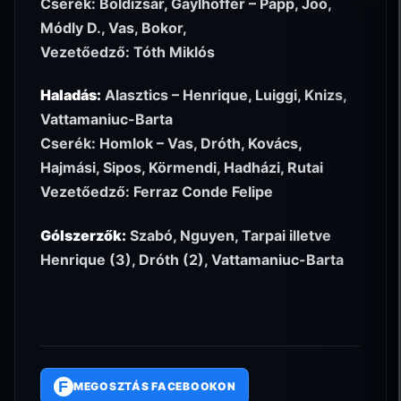
Cserék: Boldizsár, Gaylhoffer – Papp, Joó,
Módly D., Vas, Bokor,
Vezetőedző: Tóth Miklós
Haladás:
Alasztics – Henrique, Luiggi, Knizs,
Vattamaniuc-Barta
Cserék: Homlok – Vas, Dróth, Kovács,
Hajmási, Sipos, Körmendi, Hadházi, Rutai
Vezetőedző: Ferraz Conde Felipe
Gólszerzők:
Szabó, Nguyen, Tarpai illetve
Henrique (3), Dróth (2), Vattamaniuc-Barta
F
MEGOSZTÁS FACEBOOKON