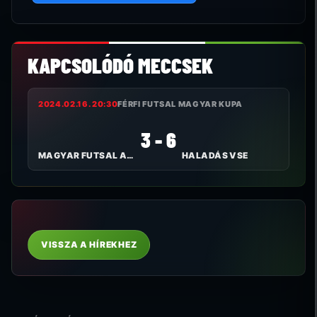
KAPCSOLÓDÓ MECCSEK
2024.02.16. 20:30
FÉRFI FUTSAL MAGYAR KUPA
3 - 6
MAGYAR FUTSAL AKADÉMIA
HALADÁS VSE
VISSZA A HÍREKHEZ