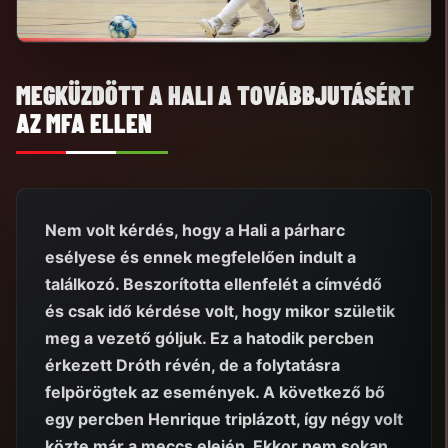
MEGKÜZDÖTT A HALI A TOVÁBBJUTÁSÉRT
AZ MFA ELLEN
Nem volt kérdés, hogy a Hali a párharc
esélyese és ennek megfelelően indult a
találkozó. Beszorította ellenfelét a címvédő
és csak idő kérdése volt, hogy mikor születik
meg a vezető góljuk. Ez a hatodik percben
érkezett Dróth révén, de a folytatásra
felpörögtek az események. A következő bő
egy percben Henrique triplázott, így négy volt
közte már a meccs elején. Ekkor nem sokan