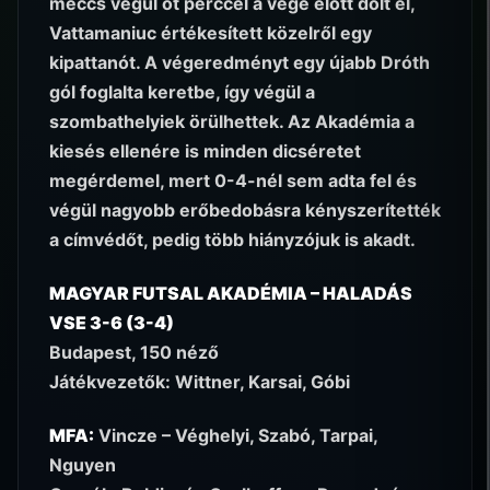
meccs végül öt perccel a vége előtt dőlt el,
Vattamaniuc értékesített közelről egy
kipattanót. A végeredményt egy újabb Dróth
gól foglalta keretbe, így végül a
szombathelyiek örülhettek. Az Akadémia a
kiesés ellenére is minden dicséretet
megérdemel, mert 0-4-nél sem adta fel és
végül nagyobb erőbedobásra kényszerítették
a címvédőt, pedig több hiányzójuk is akadt.
MAGYAR FUTSAL AKADÉMIA – HALADÁS
VSE 3-6 (3-4)
Budapest, 150 néző
Játékvezetők: Wittner, Karsai, Góbi
MFA:
Vincze – Véghelyi, Szabó, Tarpai,
Nguyen