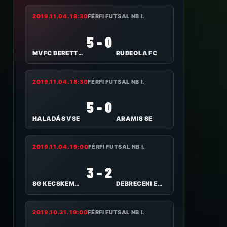
2019.11.04. 18:30
FÉRFI FUTSAL NB I.
5 - 0
MVFC BERETTYÓÚJFALU
RUBEOLA FC
2019.11.04. 18:30
FÉRFI FUTSAL NB I.
5 - 0
HALADÁS VSE
ARAMIS SE
2019.11.04. 19:00
FÉRFI FUTSAL NB I.
3 - 2
SG KECSKEMÉT FUTSAL
DEBRECENI EGYETEMI AC
2019.10.31. 19:00
FÉRFI FUTSAL NB I.