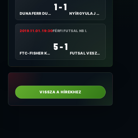
1 - 1
DUNAFERR DUE DUTRADE FC
NYÍRGYULAJ KSE
2019.11.01. 19:30
FÉRFI FUTSAL NB I.
5 - 1
FTC-FISHER KLÍMA
FUTSAL VESZPRÉM
VISSZA A HÍREKHEZ