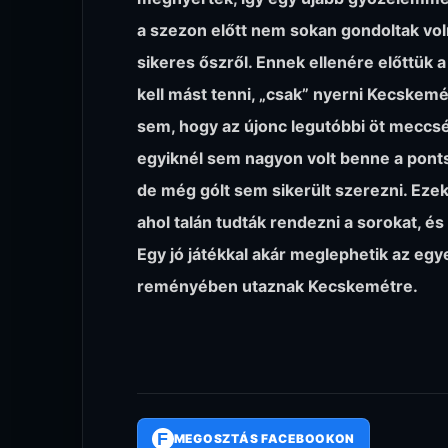
a szezon előtt nem sokan gondoltak vo
sikeres őszről. Ennek ellenére előttük
kell mást tenni, „csak” nyerni Kecskem
sem, hogy az újonc legutóbbi öt meccs
egyiknél sem nagyon volt benne a ponts
de még gólt sem sikerült szerezni. Ezek 
ahol talán tudták rendezni a sorokat, és
Egy jó játékkal akár meglephetik az egy
reményében utaznak Kecskemétre.
F
MEGOSZTÁS FACEBOOKON