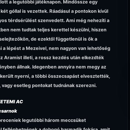
lott a legutóbbi játéknapon. Mindössze egy
t góllal is vezettek. Ráadásul a pontokon kívül
úlyos térdsérülést szenvedett. Ami még nehezíti a
tben nem tudtak teljes kerettel készülni, hiszen
elejtezőkön, de ezektől függetlenül is ők a
ni a lépést a Mezeivel, nem nagyon van lehetőség
 Aramist illeti, a rossz kezdés után elkezdték
zőnyben állnak. Idegenben annyira nem megy az
erült nyerni, a többi összecsapást elvesztették,
, vagy esetleg pontokat tudnának szerezni.
YETEMI AC
csarnok
 debreceniek legutóbbi három meccsüket
 felléphetnének a dobogó harmadik fokára, amit