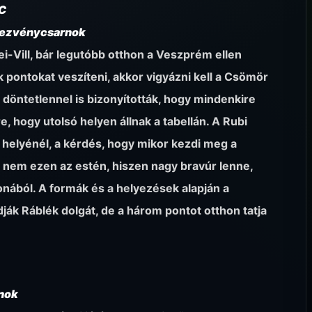
C
ndezvénycsarnok
ei-Vill, bár legutóbb otthon a Veszprém ellen
ontokat veszíteni, akkor vigyázni kell a Csömör
ni döntetlennel is bizonyították, hogy mindenkire
, hogy utolsó helyen állnak a tabellán. A Rubi
 helyénél, a kérdés, hogy mikor kezdi meg a
t nem ezen az estén, hiszen nagy bravúr lenne,
nából. A formák és a helyezések alapján a
k Ráblék dolgát, de a három pontot otthon tatja
nok