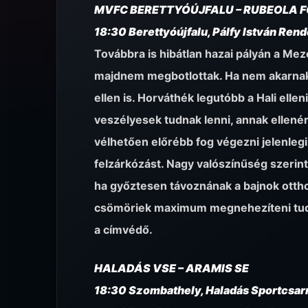
MVFC BERETTYÓÚJFALU – RUBEOLA F
18:30 Berettyóújfalu, Pálfy István Re
Továbbra is hibátlan hazai pályán a Mez
majdnem megbotlottak. Ha nem akarnak p
ellen is. Horváthék legutóbb a Hali elle
veszélyesek tudnak lenni, annak ellenére
vélhetően előrébb fog végezni jelenlegi
felzárkózást. Nagy valószínűség szerin
ha győztesen távoznának a bajnok ottho
csömöriek maximum megnehezíteni tudjá
a címvédő.
HALADÁS VSE – ARAMIS SE
18:30 Szombathely, Haladás Sportcsar