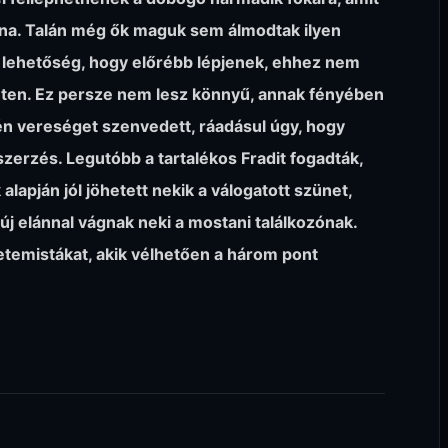
lna. Talán még ők maguk sem álmodtak ilyen
 a lehetőség, hogy előrébb lépjenek, ehhez nem
éten. Ez persze nem lesz könnyű, annak fényében
én vereséget szenvedett, ráadásul úgy, hogy
zerzés. Legutóbb a tartalékos Fradit fogadták,
alapján jól jöhetett nekik a válogatott szünet,
 új elánnal vágnak neki a mostani találkozónak.
etemistákat, akik vélhetően a három pont