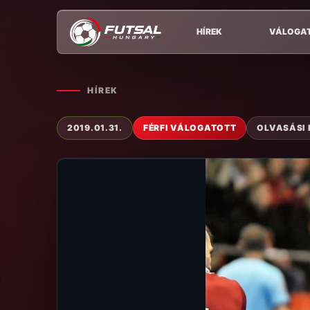
HÍREK
VÁLOGA
HÍREK
2019.01.31.
FÉRFI VÁLOGATOTT
OLVASÁSI I