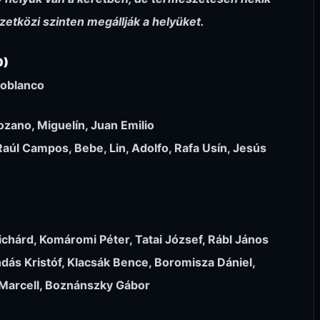
zetközi szinten megállják a helyüket.
0)
zoblanco
ozano, Miguelín, Juan Emilio
Raúl Campos, Bebe, Lin, Adolfo, Rafa Usín, Jesús
chárd, Komáromi Péter, Tatai József, Rábl János
dás Kristóf, Klacsák Bence, Boromisza Dániel,
s Marcell, Boznánszky Gábor