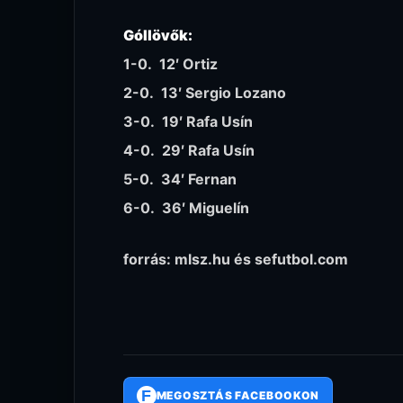
Góllövők:
1-0. 12′ Ortiz
2-0. 13′ Sergio Lozano
3-0. 19′ Rafa Usín
4-0. 29′ Rafa Usín
5-0. 34′ Fernan
6-0. 36′ Miguelín
forrás: mlsz.hu és sefutbol.com
F
MEGOSZTÁS FACEBOOKON