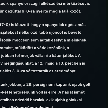
ásodik spanyolországi felkészülési mérkőzését is
ünk ezúttal 6-0-ra nyerte meg a találkozót.
(7-0) is látszott, hogy a spanyolok egész más
lcsjátékost nélkülöző, több újoncot is bevető
második meccsen sem adtak esélyt a mieinknek.
i nyomást, működött a védekezésünk, a
jobban fel merjük vállalni a bátor játékot. A
 megingásunkat, a 12., majd a 13. percben is
t előtt 3-0-ra változtatták az eredményt.
tunk jobban, a 29. percig nem kaptunk újabb gólt,
-két lehetőségünk volt is erre. A hajrát ismét
pataiban edződő hazaiak, akik újabb gólokkal
ták be a 6-0-ás végeredményt.