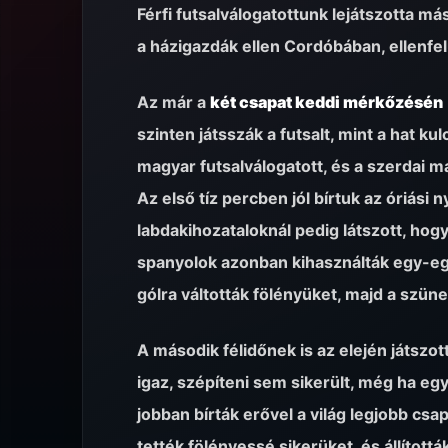
Férfi futsalválogatottunk lejátszotta m
a házigazdák ellen Cordóbában, ellenfel
Az már a
két csapat keddi mérkőzésén
szinten játsszák a futsalt, mint a hat ku
magyar futsalválogatott, és a szerdai 
Az első tíz percben jól bírtuk az óriás
labdakihozataloknál pedig látszott, hogy 
spanyolok azonban kihasználták egy-egy
gólra váltották fölényüket, majd a szüne
A második félidőnek is az elején játszot
igaz, szépíteni sem sikerült, még ha egy
jobban bírták erővel a világ legjobb csa
tették fölényessé sikerüket, és állítot