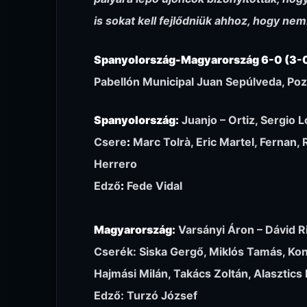
is sokat kell fejlődniük ahhoz, hogy nem
Spanyolország-Magyarország 6-0 (3-
Pabellón Municipal Juan Sepúlveda, Po
Spanyolország:
Juanjo – Ortiz, Sergio L
Csere
:
Marc Tolrà, Eric Martel, Fernan, 
Herrero
Edző
:
Fede Vidal
Magyarország
:
Varsányi Áron – Dávid Ri
Cserék: Siska Gergő, Miklós Tamás, Kon
Hajmási Milán, Takács Zoltán, Alasztic
Edző: Turzó József