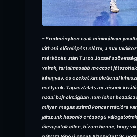
– Eredményben csak minimálisan javultu
látható előrelépést elérni, a mai találk
mérkőzés után Turzó József szövetségi
voltak, tartalmasabb meccset játszotta
kihagyás, és ezeket kíméletlenül kihasz
esélyünk. Tapasztalatszerzésnek kiváló 
hazai bajnokságban nem lehet hozzászo
milyen magas szintű koncentrációra van
játszunk hasonló erősségű válogatottak
élcsapatok ellen, bízom benne, hogy si
pályára lépő újoncok bizonyították, ho