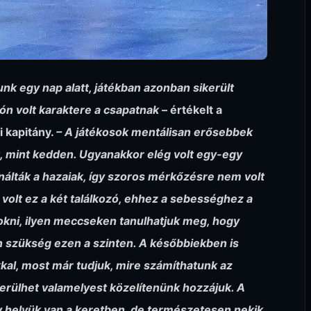
nk egy nap alatt, játékban azonban sikerült
ozón volt karaktere a csapatnak
– értékelt a
 kapitány.
– A játékosok mentálisan erősebbek
k, mint kedden. Ugyanakkor elég volt egy-egy
nálták a hazaiak, így szoros mérkőzésre nem volt
volt ez a két találkozó, ehhez a sebességhez a
kni, ilyen meccseken tanulhatjuk meg, hogy
 szükség ezen a szinten. A későbbiekben is
kal, most már tudjuk, mire számíthatunk az
kerülhet valamelyest közelítenünk hozzájuk. A
gy helyük van a keretben, de természetesen nekik