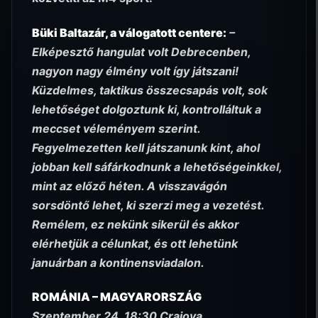
Büki Baltazár, a válogatott centere:
–
Elképesztő hangulat volt Debrecenben,
nagyon nagy élmény volt így játszani!
Küzdelmes, taktikus összecsapás volt, sok
lehetőséget dolgoztunk ki, kontrolláltuk a
meccset véleményem szerint.
Fegyelmezetten kell játszanunk kint, ahol
jobban kell sáfárkodnunk a lehetőségeinkkel,
mint az előző héten. A visszavágón
sorsdöntő lehet, ki szerzi meg a vezetést.
Remélem, ez nekünk sikerül és akkor
elérhetjük a célunkat, és ott lehetünk
januárban a kontinensviadalon.
ROMÁNIA – MAGYARORSZÁG
Szeptember 24. 18:30 Craiova