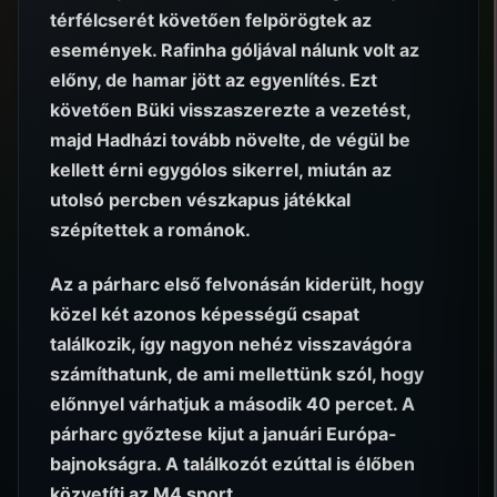
térfélcserét követően felpörögtek az
események. Rafinha góljával nálunk volt az
előny, de hamar jött az egyenlítés. Ezt
követően Büki visszaszerezte a vezetést,
majd Hadházi tovább növelte, de végül be
kellett érni egygólos sikerrel, miután az
utolsó percben vészkapus játékkal
szépítettek a románok.
Az a párharc első felvonásán kiderült, hogy
közel két azonos képességű csapat
találkozik, így nagyon nehéz visszavágóra
számíthatunk, de ami mellettünk szól, hogy
előnnyel várhatjuk a második 40 percet. A
párharc győztese kijut a januári Európa-
bajnokságra. A találkozót ezúttal is élőben
közvetíti az M4 sport.