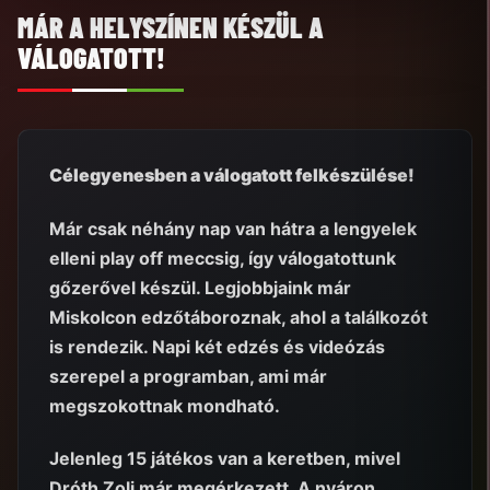
MÁR A HELYSZÍNEN KÉSZÜL A
VÁLOGATOTT!
Célegyenesben a válogatott felkészülése!
Már csak néhány nap van hátra a lengyelek
elleni play off meccsig, így válogatottunk
gőzerővel készül. Legjobbjaink már
Miskolcon edzőtáboroznak, ahol a találkozót
is rendezik. Napi két edzés és videózás
szerepel a programban, ami már
megszokottnak mondható.
Jelenleg 15 játékos van a keretben, mivel
Dróth Zoli már megérkezett. A nyáron