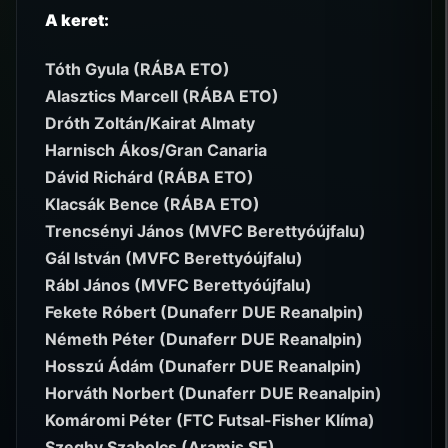
A keret:
Tóth Gyula (RÁBA ETO)
Alasztics Marcell (RÁBA ETO)
Dróth Zoltán/Kairat Almaty
Harnisch Ákos/Gran Canaria
Dávid Richárd (RÁBA ETO)
Klacsák Bence (RÁBA ETO)
Trencsényi János (MVFC Berettyóújfalu)
Gál István (MVFC Berettyóújfalu)
Rábl János (MVFC Berettyóújfalu)
Fekete Róbert (Dunaferr DUE Reanalpin)
Németh Péter (Dunaferr DUE Reanalpin)
Hosszú Ádám (Dunaferr DUE Reanalpin)
Horváth Norbert (Dunaferr DUE Reanalpin)
Komáromi Péter (FTC Futsal-Fisher Klíma)
Szeghy Szabolcs (Aramis SE)