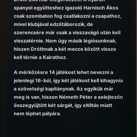
spanyol együtteshez igazoló Harnisch Ákos
csak szombaton fog csatlakozni a csapathoz,
mivel klubjával edzőtáborozik, de
szerencsére már csak a visszavágó után kell
visszatérnie. Nem úgy másik légiósunknak,
hiszen Dróthnak a két meccs között vissza
kell térnie a Kairathoz.
A mérkőzésre 14 játékost lehet nevezni a
jelenlegi 16-ból, így két játékost kell kihagynia
a szövetségi kapitánynak. Az egyikük már
meg is van, hiszen Németh Péter a selejtezőn
összegyűjtött két sárgát, így eltiltás miatt
nem léphet pályára.