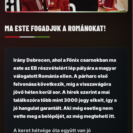
MA ESTE FOGADJUK A ROMÁNOKAT!
Irány Debrecen, ahol a Főnix csarnokban ma
este az EB részvételért lép pályára a magyar
válogatott Románia ellen. A párharc első
felvonása következik, míg a visszavágóra
jövő héten kerül sor. A hírek szerint a mai
találkozóra több mint 3000 jegy elkelt, így a
jó hangulat garantált. Aki még esetleg nem
vette meg a belépőjét, az még
megteheti itt
.
A keret hétvége óta együtt van jó