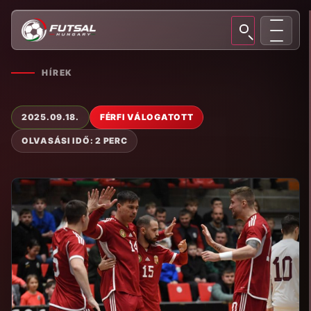
HÍREK
2025.09.18.
FÉRFI VÁLOGATOTT
OLVASÁSI IDŐ: 2 PERC