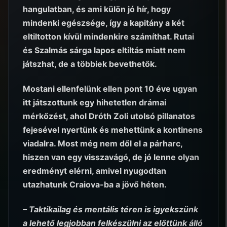
hangulatban, és ami külön jó hír, hogy
mindenki egészsége, így a kapitány a két
eltiltotton kívül mindenkire számíthat. Rutai
és Szalmás sárga lapos eltiltás miatt nem
játszhat, de a többiek bevethetők.
Mostani ellenfelünk ellen pont 10 éve ugyan
itt játszottunk egy hihetetlen drámai
mérkőzést, ahol Dróth Zoli utolsó pillanatos
fejesével nyertünk és mehettünk a kontinens
viadalra. Most még nem dől el a párharc,
hiszen van egy visszavágó, de jó lenne olyan
eredményt elérni, amivel nyugodtan
utazhatunk Craiova-ba a jövő héten.
– Taktikailag és mentális téren is igyekszünk
a lehető legjobban felkészülni az előttünk álló