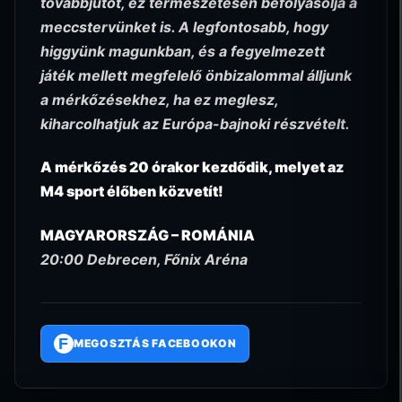
továbbjutót, ez természetesen befolyásolja a
meccstervünket is. A legfontosabb, hogy
higgyünk magunkban, és a fegyelmezett
játék mellett megfelelő önbizalommal álljunk
a mérkőzésekhez, ha ez meglesz,
kiharcolhatjuk az Európa-bajnoki részvételt.
A mérkőzés 20 órakor kezdődik, melyet az
M4 sport élőben közvetít!
MAGYARORSZÁG – ROMÁNIA
20:00 Debrecen, Főnix Aréna
F
MEGOSZTÁS FACEBOOKON