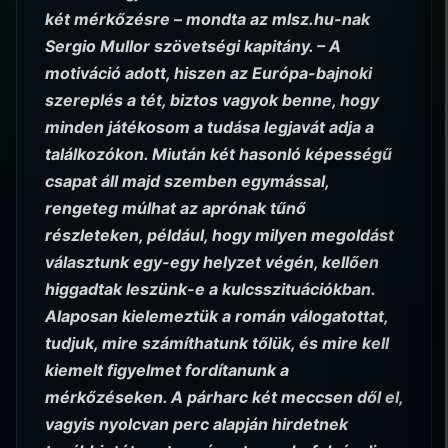
két mérkőzésre – mondta az mlsz.hu-nak
Sergio Mullor szövetségi kapitány. – A
motiváció adott, hiszen az Európa-bajnoki
szereplés a tét, biztos vagyok benne, hogy
minden játékosom a tudása legjavát adja a
találkozókon. Miután két hasonló képességű
csapat áll majd szemben egymással,
rengeteg múlhat az aprónak tűnő
részleteken, például, hogy milyen megoldást
választunk egy-egy helyzet végén, kellően
higgadtak leszünk-e a kulcsszituációkban.
Alaposan kielemeztük a román válogatottat,
tudjuk, mire számíthatunk tőlük, és mire kell
kiemelt figyelmet fordítanunk a
mérkőzéseken. A párharc két meccsen dől el,
vagyis nyolcvan perc alapján hirdetnek