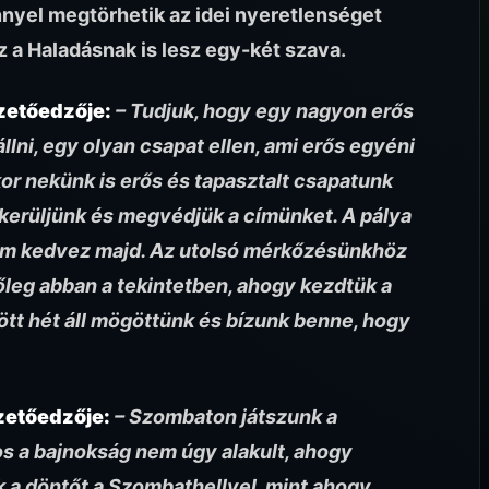
nnyel megtörhetik az idei nyeretlenséget
z a Haladásnak is lesz egy-két szava.
zetőedzője:
– Tudjuk, hogy egy nagyon erős
állni, egy olyan csapat ellen, ami erős egyéni
or nekünk is erős és tapasztalt csapatunk
 kerüljünk és megvédjük a címünket. A pálya
sem kedvez majd. Az utolsó mérkőzésünkhöz
őleg abban a tekintetben, ahogy kezdtük a
ött hét áll mögöttünk és bízunk benne, hogy
zetőedzője:
– Szombaton játszunk a
os a bajnokság nem úgy alakult, ahogy
k a döntőt a Szombathellyel, mint ahogy