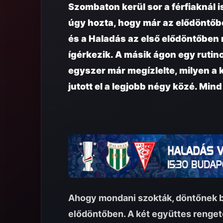
Szombaton kerül sor a férfiaknál i
úgy hozta, hogy már az elődöntőbe
és a Haladás az első elődöntőbe
ígérkezik. A másik ágon egy rutin
egyszer már megízlelte, milyen a
jutott el a legjobb négy közé. Min
Ahogy mondani szokták, döntőnek be
elődöntőben. A két együttes rengete