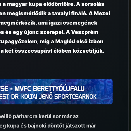
s a magyar kupa elődöntőire. A sorsolás
n megismétlődik a tavalyi finálé. A Mezei
n megmérkőzik, ami igazi csemegének
os és egy újonc szerepel. A Veszprém
 kupagyőzelem, míg a Maglód első ízben
d a két összecsapást élőben közvetítjük.
illő párharcra kerül sor már az
g kupa és bajnoki döntőt játszott már