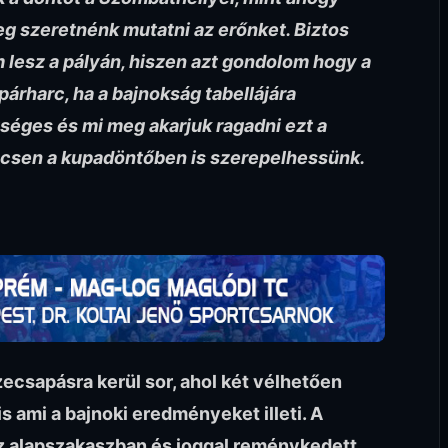
g szeretnénk mutatni az erőnket. Biztos
 lesz a pályán, hiszen azt gondolom hogy a
árharc, ha a bajnokság tabellájára
séges és mi meg akarjuk ragadni ezt a
csen a kupadöntőben is szerepelhessünk.
ecsapásra kerül sor, ahol két vélhetően
s ami a bajnoki eredményeket illeti. A
z alapszakaszban és joggal reménykedett