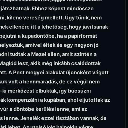
t játszhatnak. Ehhez képest mindössze
i, kilenc vereség mellett. Úgy tűnik, nem
nnek ellenére itt a lehetőség, hogy javítsanak
bejutni a kupadöntőbe, ha a papírformát
elyeztük, amivel éltek és egy nagyon jó
i tudtak a Mezei ellen, amit szintén a
Maglód lesz, akik még inkább csalódottak
tt. A Pest megyei alakulat újoncként vágott
ékuk volt a bennmaradás, de ez végül nem
i-ki mérkőzést elbukták, így búcsúzni
ák kompenzálni a kupában, ahol eljutottak az
avúr a döntőbe kerülés lenne, ami az
 lenne. Jeneiék ezzel tisztában vannak, de
i lehet. Az utolsó két bajnokin végre