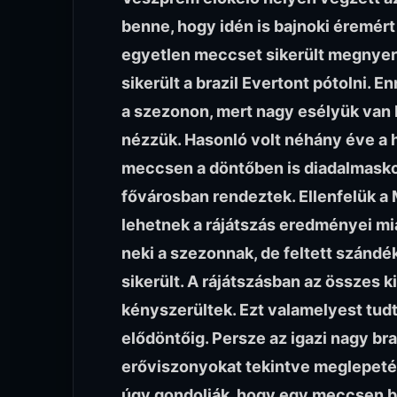
benne, hogy idén is bajnoki éremér
egyetlen meccset sikerült megnyern
sikerült a brazil Evertont pótolni. E
a szezonon, mert nagy esélyük van 
nézzük. Hasonló volt néhány éve a h
meccsen a döntőben is diadalmaskodn
fővárosban rendeztek. Ellenfelük a 
lehetnek a rájátszás eredményei mia
neki a szezonnak, de feltett szánd
sikerült. A rájátszásban az összes k
kényszerültek. Ezt valamelyest tudt
elődöntőig. Persze az igazi nagy br
erőviszonyokat tekintve meglepetés
úgy gondolják, hogy egy meccsen bár