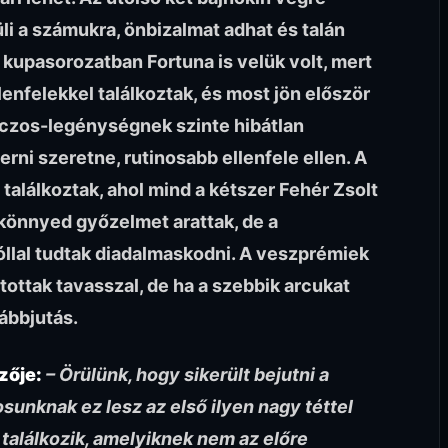
üli a számukra, önbizalmat adhat és talán
i kupasorozatban Fortuna is velük volt, mert
enfelekkel találkoztak, és most jön először
nczos-legénységnek szinte hibátlan
rni szeretne, rutinosabb ellenfele ellen. A
találkoztak, ahol mind a kétszer Fehér Zsolt
n könnyed győzelmet arattak, de a
llal tudtak diadalmaskodni. A veszprémiek
tottak tavasszal, de ha a szebbik arcukat
ábbjutás.
zője:
– Örülünk, hogy sikerült bejutni a
sunknak ez lesz az első ilyen nagy téttel
találkozik, amelyiknek nem az előre