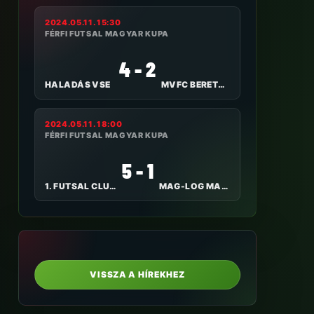
2024.05.11. 15:30
FÉRFI FUTSAL MAGYAR KUPA
4 - 2
HALADÁS VSE
MVFC BERETTYÓÚJFALU
2024.05.11. 18:00
FÉRFI FUTSAL MAGYAR KUPA
5 - 1
1. FUTSAL CLUB VESZPRÉM
MAG-LOG MAGLÓDI TC
VISSZA A HÍREKHEZ