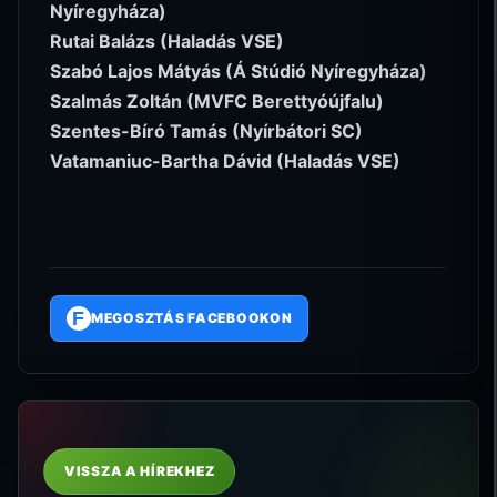
Nyíregyháza)
Rutai Balázs (Haladás VSE)
Szabó Lajos Mátyás (Á Stúdió Nyíregyháza)
Szalmás Zoltán (MVFC Berettyóújfalu)
Szentes-Bíró Tamás (Nyírbátori SC)
Vatamaniuc-Bartha Dávid (Haladás VSE)
F
MEGOSZTÁS FACEBOOKON
VISSZA A HÍREKHEZ