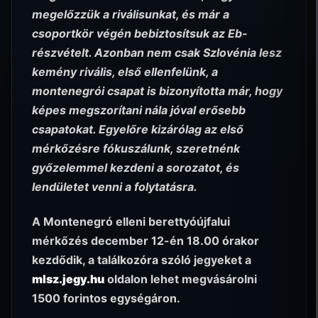
megelőzzük a riválisunkat, és már a
csoportkör végén bebiztosítsuk az Eb-
részvételt. Azonban nem csak Szlovénia lesz
kemény rivális, első ellenfelünk, a
montenegrói csapat is bizonyította már, hogy
képes megszorítani nála jóval erősebb
csapatokat. Egyelőre kizárólag az első
mérkőzésre fókuszálunk, szeretnénk
győzelemmel kezdeni a sorozatot, és
lendületet venni a folytatásra.
A Montenegró elleni berettyóújfalui
mérkőzés december 12-én 18.00 órakor
kezdődik, a találkozóra szóló jegyeket a
mlsz.jegy.hu
oldalon lehet megvásárolni
1500 forintos egységáron.