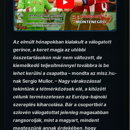
Az elmúlt hónapokban kialakult a válogatott
gerince, a keret magja az utóbbi
összetartásokon már nem változott, de
kiemelkedő teljesítménnyel továbbra is be
lehet kerülni a csapatba
– mondta az mlsz.hu-
nak Sergio Mullor.
– Nagy várakozással
tekintünk a tétmérkőzések elé, a kitűzött
célunk természetesen az Európa-bajnoki
szereplés kiharcolása. Bár a csoportból a
szlovén válogatottat jelenleg magasabban
rangsorolják, mint a magyart, mindent
megteszünk annak érdekében, hogy