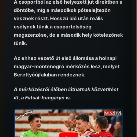
A csoportból az első helyezett jut direktben a
döntőbe, míg a másodikok pótselejtezőn
vesznek részt. Hosszú idő után reális
esélynek tűnik a csoportelsőség
megszerzése, de a második hely kötelezőnek
tűnik.
Az ehhez vezető út első állomása a holnapi
magyar-montenegró mérkőzés lesz, melyet
Berettyóújfaluban rendeznek.
A mérkőzésről élőben láthatnak közvetítést
itt, a Futsal-hungaryn is.