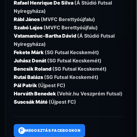
Rafael Henrique De Silva
(Á Stúdió Futsal
Nyíregyháza)
Rábl János
(MVFC Berettyóújfalu)
Szabó Lajos
(MVFC Berettyóújfalu)
Vatamaniuc-Bartha Dávid
(Á Stúdió Futsal
Nyíregyháza)
Fekete Márk
(SG Futsal Kecskemét)
Juhász Donát
(SG Futsal Kecskemét)
Bencsik Roland
(SG Futsal Kecskemét)
Rutai Balázs
(SG Futsal Kecskemét)
Pál Patrik
(Újpest FC)
Horváth Benedek
(Vehir.hu Veszprém Futsal)
Suscsák Máté
(Újpest FC)
F
MEGOSZTÁS FACEBOOKON