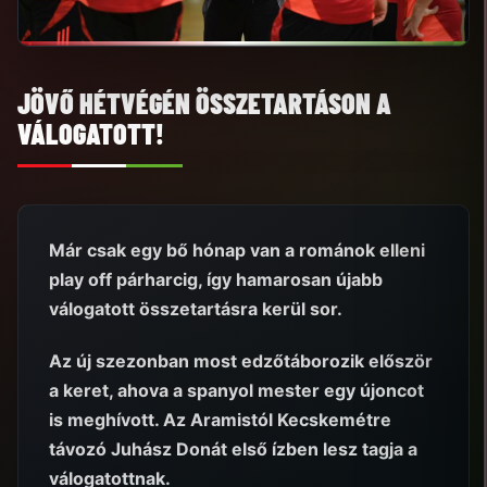
JÖVŐ HÉTVÉGÉN ÖSSZETARTÁSON A
VÁLOGATOTT!
Már csak egy bő hónap van a románok elleni
play off párharcig, így hamarosan újabb
válogatott összetartásra kerül sor.
Az új szezonban most edzőtáborozik először
a keret, ahova a spanyol mester egy újoncot
is meghívott. Az Aramistól Kecskemétre
távozó Juhász Donát első ízben lesz tagja a
válogatottnak.