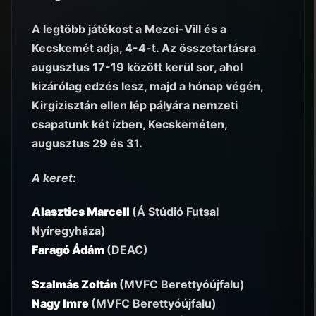
A legtöbb játékost a Mezei-Vill és a
Kecskemét adja, 4-4-t. Az összetartásra
augusztus 17-19 között kerül sor, ahol
kizárólag edzés lesz, majd a hónap végén,
Kirgizisztán ellen lép pályára nemzeti
csapatunk két ízben, Kecskeméten,
augusztus 29 és 31.
A keret:
Alasztics Marcell
(Á Stúdió Futsal
Nyíregyháza)
Faragó Ádám
(DEAC)
Szalmás Zoltán
(MVFC Berettyóújfalu)
Nagy Imre
(MVFC Berettyóújfalu)