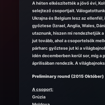
A héten elkészítették a jövő évi, 
selejtező csoportjait. Válogatottunk
Ukrajna és Belgium lesz az ellenfél, 
győztese (Izrael, Anglia, Wales, Dán
utaznunk, hiszen mi rendezhetjük a 
jut tovább, ahol a csoportelsők mell
párharc győztese jut ki a világbaj
idén decemberben kerül sor, míg a 
áprilisában rendezik. A világbajno
Preliminary round (2015 Október)
A csoport:
Grúzia
Moldova