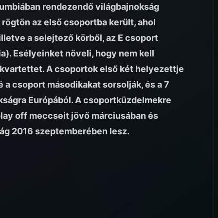
Kolumbiában rendezendő világbajnokság
 rögtön az első csoportba került, ahol
illetve a selejtező körből, az E csoport
ia). Esélyeinket növeli, hogy nem kell
kvartettet. A csoportok első két helyezettje
é a csoport másodikakat sorsolják, és a 7
nokságra Európából. A csoportküzdelmekre
play off meccseit jövő márciusában és
kság 2016 szeptemberében lesz.