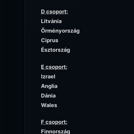
D csoport:
Litvánia
Örményország
Ciprus
Észtország
E csoport:
Izrael
Anglia
Dánia
Wales
F csoport:
Finnország