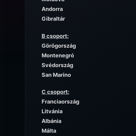
Andorra
Gibraltár
B csoport:
Görögország
Montenegró
Svédország
San Marino
C csoport:
Franciaország
Litvánia
Albánia
Málta