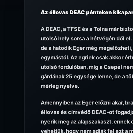
Az éllovas DEAC pénteken kikapar
A DEAC, a TFSE és a Tolna már biztos
utolsó hely sorsa a hétvégén dől el.
de a hatodik Eger még megelőzheti, 
egymástól. Az egriek csak akkor ér
utolsó fordulóban, míg a Csepel ne
gárdának 25 egysége lenne, de a töb
mérleg nyelve.
Amennyiben az Eger előzni akar, bra
éllovas és címvédő DEAC-ot fogadja
nyerik meg az alapszakaszt, ennek e
vehetjük, hogy nem adják fel ezt a