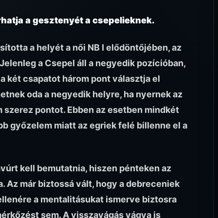
hatja a gesztenyét a csepelieknek.
ította a helyét a női NB I elődöntőjében, az
 Jelenleg a Csepel áll a negyedik pozícióban,
a két csapatot három pont választja el
hetnek oda a negyedik helyre, ha nyernek az
m szerez pontot. Ebben az esetben mindkét
b győzelem miatt az egriek felé billenne el a
vúrt kell bemutatnia, hiszen pénteken az
. Az már biztossá vált, hogy a debreceniek
llenére a mentalitásukat ismerve biztosra
 mérkőzést sem. A visszavágás vágya is