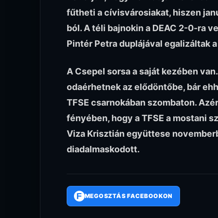
fűtheti a cívisvárosiakat, hiszen ja
ból. A téli bajnokin a DEAC 2-0-ra 
Pintér Petra duplájával egalizáltak
A Csepel sorsa a saját kezében van.
odaérhetnek az elődöntőbe, bár ehh
TFSE csarnokában szombaton. Azért
fényében, hogy a TFSE a mostani sz
Viza Krisztián együttese novemberb
diadalmaskodott.
F
MEGOSZTÁS FACEBOOKON