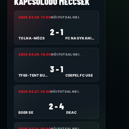
KAPCSOLÓDÓ MECCSEK
2026.03.29. 17:00
NŐI FUTSAL NB I.
2 - 1
TOLNA-MÖZS
FC NAGYKANIZSA
2026.03.29. 16:00
NŐI FUTSAL NB I.
3 - 1
TFSE-TENT BUDAPEST
CSEPEL FC USE
2026.03.27. 18:30
NŐI FUTSAL NB I.
2 - 4
EGER SE
DEAC
2026.03.14. 19:00
NŐI FUTSAL NB I.