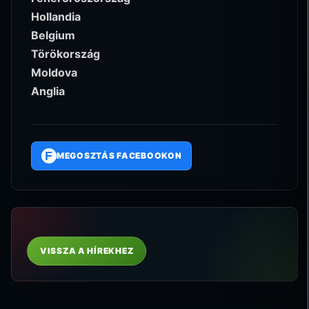
Hollandia
Belgium
Törökország
Moldova
Anglia
F
MEGOSZTÁS FACEBOOKON
VISSZA A HÍREKHEZ