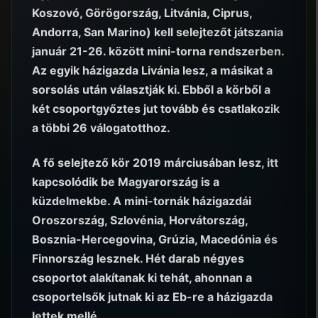
Koszovó, Görögország, Litvánia, Ciprus,
Andorra, San Marino) kell selejtezőt játszania
január 21-26. között mini-torna rendszerben.
Az egyik házigazda Livánia lesz, a másikat a
sorsolás után választják ki. Ebből a körből a
két csoportgyőztes jut tovább és csatlakozik
a többi 26 válogatotthoz.
A fő selejtező kör 2019 márciusában lesz, itt
kapcsolódik be Magyarország is a
küzdelmekbe. A mini-tornák házigazdái
Oroszország, Szlovénia, Horvátország,
Bosznia-Hercegovina, Grúzia, Macedónia és
Finnország lesznek. Hét darab négyes
csoportot alakítanak ki tehát, ahonnan a
csoportelsők jutnak ki az Eb-re a házigazda
lettek mellé.