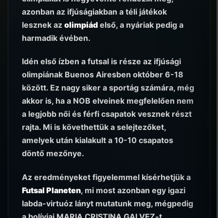
azonban az ifjúságiakban a téli játékok
lesznek az
olimpiád
első, a nyáriak pedig a
harmadik évében.
Idén első ízben a futsal is része az ifjúsági
olimpiának Buenos Airesben október 6-18
között. Ez nagy siker a sportág számára, még
akkor is, ha a NOB elveinek megfelelően nem
a legjobb női és férfi csapatok vesznek részt
rajta. Mi is követhettük a selejtezőket,
amelyek után kialakult a 10-10 csapatos
döntő mezőnye.
Az eredményeket figyelemmel kísérhetjük a
Futsal Planeten
, mi most azonban egy igazi
labda-virtuóz lányt mutatunk meg, mégpedig
a bolíviai MARIA CRISTINA GALVEZ-t.