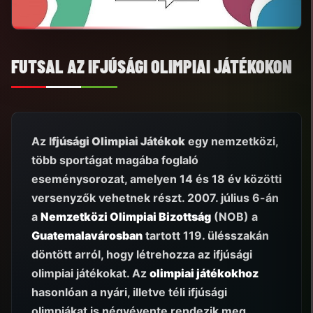
FUTSAL AZ IFJÚSÁGI OLIMPIAI JÁTÉKOKON
Az I
fjúsági Olimpiai Játékok
egy nemzetközi,
több sportágat magába foglaló
eseménysorozat, amelyen 14 és 18 év közötti
versenyzők vehetnek részt. 2007. július 6-án
a
Nemzetközi Olimpiai Bizottság
(NOB) a
Guatemalavárosban
tartott 119. ülésszakán
döntött arról, hogy létrehozza az ifjúsági
olimpiai játékokat. Az
olimpiai játékokhoz
hasonlóan a nyári, illetve téli ifjúsági
olimpiákat is négyévente rendezik meg,