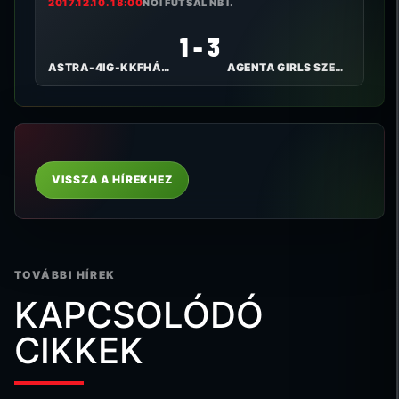
2017.12.10. 18:00
NŐI FUTSAL NB I.
1 - 3
ASTRA-4IG-KKFHÁZI BULLS
AGENTA GIRLS SZEKSZÁRD FC
VISSZA A HÍREKHEZ
TOVÁBBI HÍREK
KAPCSOLÓDÓ
CIKKEK