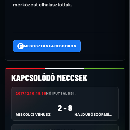
mérkőzést elhalasztották.
F
MEGOSZTÁS FACEBOOKON
KAPCSOLÓDÓ MECCSEK
2017.12.10. 18:30
NŐI FUTSAL NB I.
2 - 8
MISKOLCI VÉNUSZ
HAJDÚBÖSZÖRMÉNYI TE I.