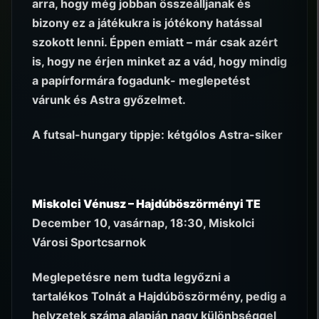
arra, hogy még jobban összeálljanak és
bizony ez a játékukra is jótékony hatással
szokott lenni. Éppen emiatt – már csak azért
is, hogy ne érjen minket az a vád, hogy mindig
a papírformára fogadunk- meglepetést
várunk és Astra győzelmet.
A futsal-hungary tippje: kétgólos Astra-siker
Miskolci Vénusz – Hajdúböszörményi TE
December 10, vasárnap, 18:30, Miskolci
Városi Sportcsarnok
Meglepetésre nem tudta legyőzni a
tartalékos Tolnát a Hajdúböszörmény, pedig a
helyzetek száma alapján nagy különbséggel