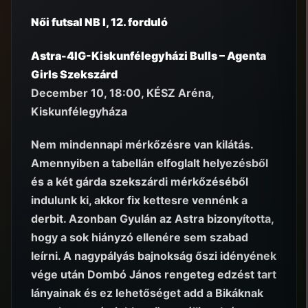
Női futsal NB I, 12. forduló
Astra-4IG-Kiskunfélegyházi Bulls – Agenta
Girls Szekszárd
December 10, 18:00, KÉSZ Aréna,
Kiskunfélegyháza
Nem mindennapi mérkőzésre van kilátás.
Amennyiben a tabellán elfoglalt helyezésből
és a két gárda szekszárdi mérkőzéséből
indulunk ki, akkor fix kettesre vennénk a
derbit. Azonban Gyulán az Astra bizonyította,
hogy a sok hiányzó ellenére sem szabad
leírni. A nagypályás bajnokság őszi idényének
vége után Dombó János rengeteg edzést tart
lányainak és ez lehetőséget add a Bikáknak