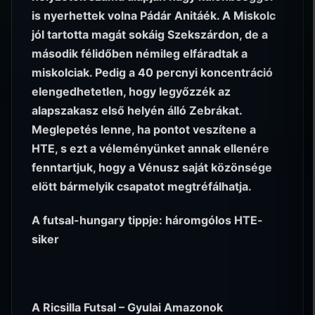
is nyerhettek volna Pádár Anitáék. A Miskolc
jól tartotta magát sokáig Szekszárdon, de a
második félidőben némileg elfáradtak a
miskolciak. Pedig a 40 percnyi koncentráció
elengedhetetlen, hogy legyőzzék az
alapszakasz első helyén álló Zebrákat.
Meglepetés lenne, ha pontot veszítene a
HTE, s ezt a véleményünket annak ellenére
fenntartjuk, hogy a Vénusz saját közönsége
elött bármelyik csapatot megtréfálhatja.
A futsal-hungary tippje: háromgólos HTE-
siker
A Ricsilla Futsal – Gyulai Amazonok